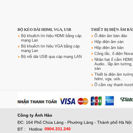
Ổ điện âm bàn đảo bếp
BỘ KÉO DÀI HDMI, VGA, USB
THIẾT BỊ ĐIỆN ÂM BÀ
Sinoamigo STP-1RB-3 | Trụ kéo
tiện dụng, có USB sạc nhanh
Bộ khuếch tín hiệu HDMI bằng cáp
Ổ điện âm bàn đảo
mạng Lan
Giá: 2,300,000 VNĐ
Hộp điện âm sàn
Bộ khuếch tín hiệu VGA bằng cáp
Hộp điện âm bàn
mạng Lan
Công tắc, ổ điện Nova
Bộ nối dài USB qua cáp mạng LAN
Nhân hạt ổ cắm HDMI
Audio.. lắp âm tường
sàn
Thiết bị điện âm tường
hdmi, vga, usb..
Ổ cắm ray thanh trượt
Công ty
Ánh Hào
ĐC: 164 Phố Chùa Láng - Phường Láng - Thành phố Hà Nội
0904.331.240
ĐT :
Hotline: