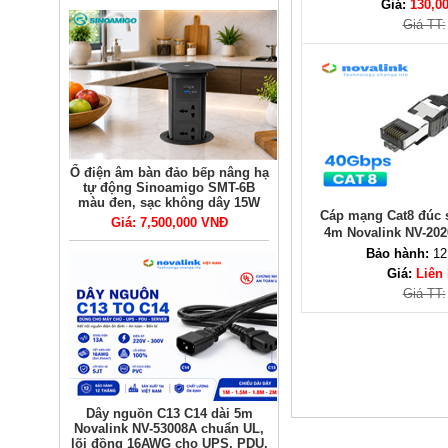
Giá:
130,0
Giá TT:
Ổ điện âm bàn đảo bếp nâng hạ
tự động Sinoamigo SMT-6B
màu đen, sạc không dây 15W
Cáp mạng Cat8 đúc s
Giá: 7,500,000 VNĐ
4m Novalink NV-202
40Gbps, băng thô
Bảo hành:
12
Giá:
Liên
Giá TT:
Dây nguồn C13 C14 dài 5m
Novalink NV-53008A chuẩn UL,
lõi đồng 16AWG cho UPS, PDU,