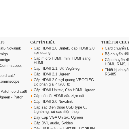
AT6
CÁP TÍN HIỆU
THIẾT BỊ CHU
at6 Novalink
Cáp HDMI 2.0 Unitek, cáp HDMI 2.0
Card chuyển Đ
sợi quang
amigo
Bộ chuyển đổ
Cáp micro HDMI, mini HDMI sang
oamigo
Cáp chuyển đ
HDMI
HDMI, RJ45,
6 Commscope,
Cáp HDMI 2.1, 8K VegGieg
Thiết bị chu
Cáp HDMI 2.1 Ugreen
RS485
cord cat7
Cáp HDMI 2.0 sợi quang VEGGIEG.
 Commscope
Độ phân giải 4K/60Hz
7
Cáp HDMI Unitek, Cáp HDMI Ugreen
 Patch cord cat8
Cáp nối dài HDMI đầu đực cái
green - Patch
Cáp HDMI 2.0 Novalink
Cáp sạc điện thoại USB type C,
Lightning, củ sạc điện thoại
Dây Cáp VGA Unitek, Ugreen
Cáp DVI, audio, Svideo
Cáp USB máy in UNITEK, UGREEN