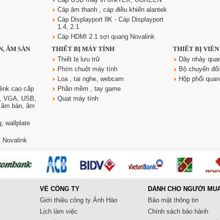
Cáp âm thanh , cáp điều khiển alantek
Cáp Displayport 8K - Cáp Displayport
1.4, 2.1
Cáp HDMI 2.1 sợi quang Novalink
N, ÂM SÀN
THIẾT BỊ MÁY TÍNH
THIẾT BỊ VIỄ
Thiết bị lưu trữ
Dây nhảy qua
Phím chuột máy tính
Bộ chuyển đổi
Loa , tai nghe, webcam
Hộp phối qua
link cao cấp
Phần mềm , tay game
, VGA, USB,
Quạt máy tính
, âm bàn, âm
, wallplate
 Novalink
VỀ CÔNG TY
DÀNH CHO NGƯỜI MU
Giới thiệu công ty Ánh Hào
Bảo mật thông tin
Lịch làm việc
Chính sách bảo hành