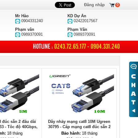
Đăng nhập
0
Mr Hào
KD Dự Án
0904331240
02422017567
Phạm vân
Phạm Vân
0989370091
0989370091
HOTLINE :
0243.72.65.177 - 0904.331.240
 đúc sẵn 2 đầu dài
Dây nhảy mạng cat8 10M Ugreen
33 - Tôc độ 40Gbps,
30795 - Cáp mạng cat8 đúc sẵn 2
000Mhz, dây bọc dù
đầu Ugreen cao cấp
nh:
18 tháng
Bảo hành:
18 tháng