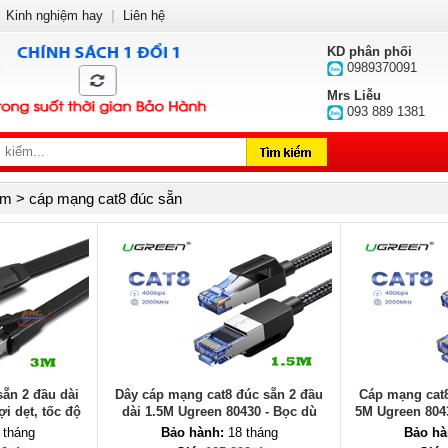
Kinh nghiệm hay
|
Liên hệ
KD phân phối
0989370091
Mrs Liễu
093 889 1381
m > cáp mạng cat8 đúc sẵn
ẵn 2 đầu dài
Dây cáp mạng cat8 đúc sẵn 2 đầu
Cáp mạng cat8
i dẹt, tốc độ
dài 1.5M Ugreen 80430 - Bọc dù
5M Ugreen 804
chống nhiễu, tốc độ 40Gbps
băng thông 2
 tháng
Bảo hành:
18 tháng
Bảo hà