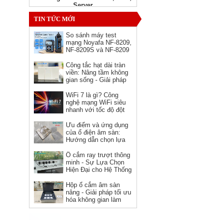
Server
Giá: Liên hệ
TIN TỨC MỚI
So sánh máy test
mạng Noyafa NF-8209,
NF-8209S và NF-8209
Pro - nên chọn phiên
bản nào?
Công tắc hạt dài tràn
viền: Nâng tầm không
gian sống - Giải pháp
hoàn hảo cho kiến trúc
hiện đại
WiFi 7 là gì? Công
nghệ mạng WiFi siêu
Ổ cắm HDMI âm tường hình
nhanh với tốc độ đột
vuông Novalink chính hãng
phá
Ưu điểm và ứng dụng
Giá: 150,000 VNĐ
của ổ điện âm sàn:
Hướng dẫn chọn lựa
và sử dụng
Ổ cắm ray trượt thông
minh - Sự Lựa Chọn
Hiện Đại cho Hệ Thống
Điện
Hộp ổ cắm âm sàn
nâng - Giải pháp tối ưu
hóa không gian làm
việc
Dây nguồn C19 C20 Novalink