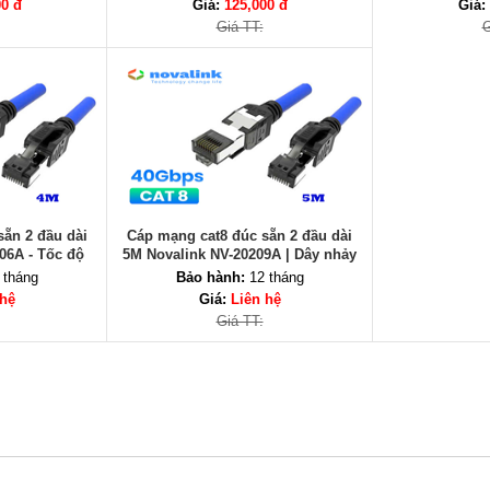
00 đ
Giá:
125,000 đ
Giá:
Giá TT:
G
ẵn 2 đầu dài
Cáp mạng cat8 đúc sẵn 2 đầu dài
06A - Tốc độ
5M Novalink NV-20209A | Dây nhảy
ng 2000Mhz
mạng cat8 dà 5M
 tháng
Bảo hành:
12 tháng
 hệ
Giá:
Liên hệ
Giá TT: