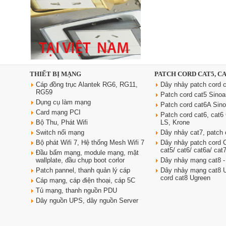
Ổ cắm âm bàn đảo bếp nâng
hạ, tích hợp sạc không dây, loa
bluetooth Sinoamigo STP-
2AB/Pub+Qi
Giá: 4,600,000 VNĐ
THIẾT BỊ MẠNG
PATCH CORD CAT5, C
Cáp đồng trục Alantek RG6, RG11,
Dây nhảy patch cord c
RG59
Patch cord cat5 Sino
Dụng cụ làm mạng
Patch cord cat6A Sin
Card mạng PCI
Patch cord cat6, cat
Bộ Thu, Phát Wifi
LS, Krone
Switch nối mạng
Dây nhảy cat7, patch 
Bộ phát Wifi 7, Hệ thống Mesh Wifi 7
Dây nhảy patch cord
cat5/ cat6/ cat6a/ cat
Đầu bấm mạng, module mạng, mặt
Dây nguồn C19 C20 dài 3m tiết
wallplate, đầu chụp boot corlor
Dây nhảy mạng cat8 -
diện 3x2.5 mm2 dùng cho PDU
Patch pannel, thanh quản lý cáp
Dây nhảy mạng cat8 U
Giá: 370,000 VNĐ
cord cat8 Ugreen
Cáp mạng, cáp điện thoại, cáp 5C
Tủ mạng, thanh nguồn PDU
Dây nguồn UPS, dây nguồn Server