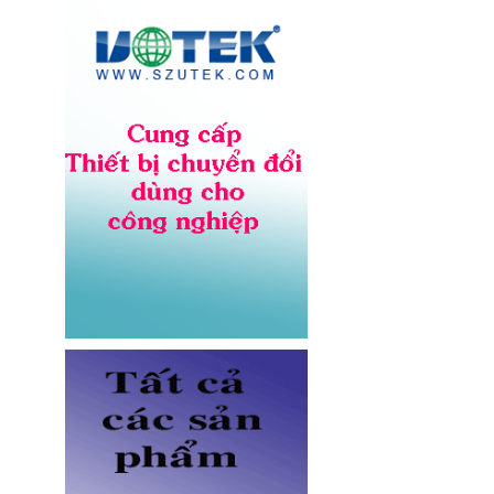
NV-56302A lõi đồng 12AWG,
chịu tải 20A cho server và UPS
Giá: Liên hệ
Dây nhảy quang Multimode
OM5 LC-LC dài 3M Novalink NV-
61704A chính hãng
Giá: Liên hệ