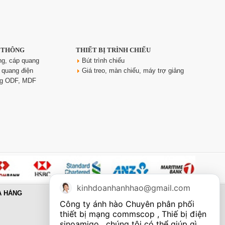
N THÔNG
THIẾT BỊ TRÌNH CHIẾU
ng, cáp quang
Bút trình chiếu
 quang điện
Giá treo, màn chiếu, máy trợ giảng
ng ODF, MDF
kinhdoanhanhhao@gmail.com
A HÀNG
Công ty ánh hào Chuyên phân phối 
thiết bị mạng commscop , Thiế bị điện 
sinoamigo , chúng tôi có thể giúp gì 