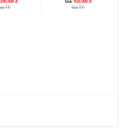
190,000 đ
Giá:
410,000 đ
iá TT:
Giá TT: