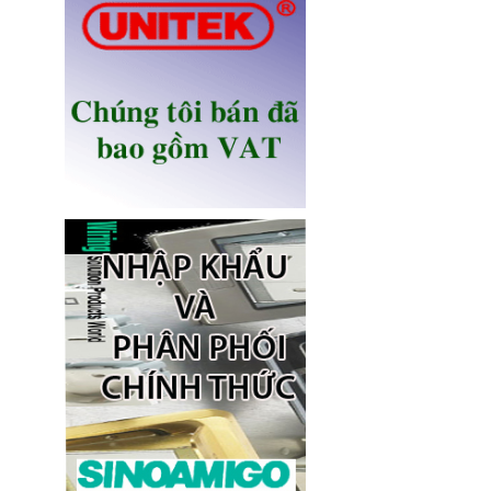
Ổ điện âm bàn Sinoamigo STS-
R90B-2 chính hãng
Giá: 1,100,000 VNĐ
Ổ điện âm bàn đảo bếp có sạc
không dây 15W, USB-C -
Novalink KA-01
Giá: 2,650,000 VNĐ