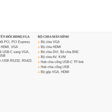
YỂN ĐỔI HDMI,VGA
BỘ CHIA MÀN HÌNH
ổi PCI, PCI Express
Bộ chia VGA
i HDMI, VGA
Bộ chia HDMI
ổi USB-C sang VGA,
Bộ chia DVI, Bộ chia BNC
 USB
Bộ chia AV, KVM
yển USB RS232, RS422,
Hub chia cổng USB-C TP-link
Hub chia cổng USB
Bộ gộp VGA, HDMI