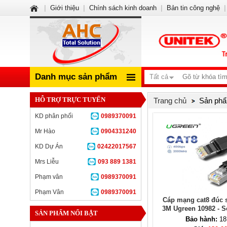
|
Giới thiệu
|
Chính sách kinh doanh
|
Bản tin công nghệ
|
Danh mục sản phẩm
Tất cả
HỖ TRỢ TRỰC TUYẾN
Trang chủ
Sản phẩ
KD phân phối
0989370091
Mr Hào
0904331240
KD Dự Án
02422017567
Mrs Liễu
093 889 1381
Phạm vân
0989370091
Phạm Vân
0989370091
Cáp mạng cat8 đúc s
3M Ugreen 10982 - Sợ
SẢN PHẨM NỔI BẬT
40Gbps
Bảo hành:
18