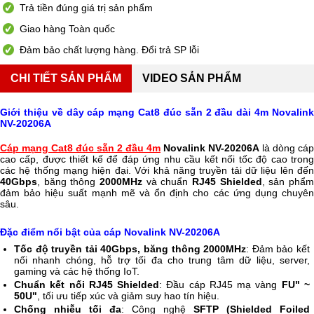
Trả tiền đúng giá trị sản phẩm
Giao hàng Toàn quốc
Đảm bảo chất lượng hàng. Đổi trả SP lỗi
CHI TIẾT SẢN PHẨM
VIDEO SẢN PHẨM
Giới thiệu về dây cáp mạng Cat8 đúc sẵn 2 đầu dài 4m Novalink
NV-20206A
Cáp mạng Cat8 đúc sẵn 2 đầu 4m
Novalink NV-20206A
là dòng cáp
cao cấp, được thiết kế để đáp ứng nhu cầu kết nối tốc độ cao trong
các hệ thống mạng hiện đại. Với khả năng truyền tải dữ liệu lên đến
40Gbps
, băng thông
2000MHz
và chuẩn
RJ45 Shielded
, sản phẩ
đảm bảo hiệu suất mạnh mẽ và ổn định cho các ứng dụng chuyên
sâu.
Đặc điểm nổi bật của cáp Novalink NV-20206A
Tốc độ truyền tải 40Gbps, băng thông 2000MHz
: Đảm bảo kết
nối nhanh chóng, hỗ trợ tối đa cho trung tâm dữ liệu, server,
gaming và các hệ thống IoT.
Chuẩn kết nối RJ45 Shielded
: Đầu cáp RJ45 mạ vàng
FU" ~
50U"
, tối ưu tiếp xúc và giảm suy hao tín hiệu.
Chống nhiễu tối đa
: Công nghệ
SFTP (Shielded Foiled