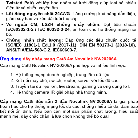
Twisted Pair)
với lớp bọc nhôm và lưới đồng giúp loại bỏ nhiễu
điện từ và nhiễu xuyên âm.
Lõi đồng nguyên chất 24AWG
: Tăng cường khả năng dẫn điện,
giảm suy hao và kéo dài tuổi thọ cáp.
Vỏ ngoài CM, LSZH chống cháy chậm
: Đạt tiêu chuẩn
IEC60332-1-2 / IEC 60332-3-24
, an toàn cho hệ thống mạng nội
bộ.
Chứng nhận chất lượng
: Đáp ứng các tiêu chuẩn quốc tế
ISO/IEC 11801-1 Ed.1.0 (2017-11), DIN EN 50173-1 (2018-10),
ANSI/TIA/EIA-568-C.2, IEC60603-7
.
Ứng dụng
dây nhảy mạng Cat8 4m Novalink NV-20206A
Cáp mạng Cat8 Novalink NV-20206A phù hợp với nhiều lĩnh vực:
Hệ thống mạng doanh nghiệp, trung tâm dữ liệu.
Kết nối máy chủ, switch, router, server với tốc độ cao.
Truyền tải dữ liệu lớn, livestream, gaming và ứng dụng IoT.
Hệ thống camera IP, giải pháp nhà thông minh.
Cáp mạng Cat8 đúc sẵn 2 đầu Novalink NV-20206A
là giải phá
hoàn hảo cho hệ thống mạng tốc độ cao, chống nhiễu tối đa, đảm bảo
kết nối ổn định. Nếu bạn cần một sản phẩm chất lượng, hiệu suất
mạnh mẽ, đây chắc chắn là lựa chọn không thể bỏ qua!