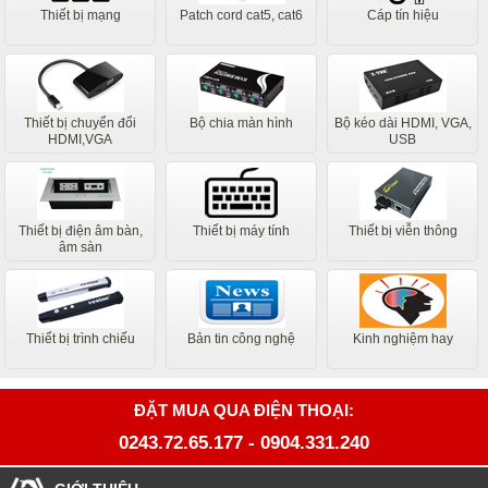
Thiết bị mạng
Patch cord cat5, cat6
Cáp tín hiệu
Thiết bị chuyển đổi
Bộ chia màn hình
Bộ kéo dài HDMI, VGA,
HDMI,VGA
USB
Thiết bị điện âm bàn,
Thiết bị máy tính
Thiết bị viễn thông
âm sàn
Thiết bị trình chiếu
Bản tin công nghệ
Kinh nghiệm hay
ĐẶT MUA QUA ĐIỆN THOẠI:
0243.72.65.177
-
0904.331.240