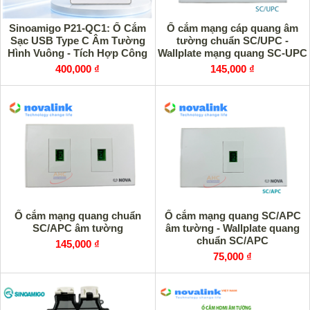
Sinoamigo P21-QC1: Ổ Cắm
Ổ cắm mạng cáp quang âm
Sạc USB Type C Âm Tường
tường chuẩn SC/UPC -
Hình Vuông - Tích Hợp Công
Wallplate mạng quang SC-UPC
Nghệ Sạc Nhanh QC
400,000 ₫
145,000 ₫
Ổ cắm mạng quang chuẩn
Ổ cắm mạng quang SC/APC
SC/APC âm tường
âm tường - Wallplate quang
chuẩn SC/APC
145,000 ₫
75,000 ₫