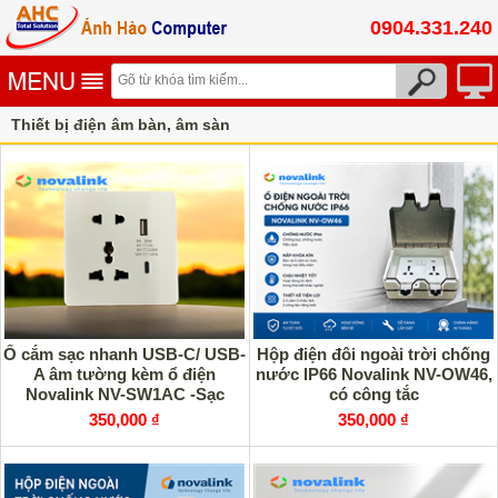
0904.331.240
Thiết bị điện âm bàn, âm sàn
Thiết bị điện âm tường, wallplate hdmi, vga, usb..
Ổ cắm sạc nhanh USB-C/ USB-
Hộp điện đôi ngoài trời chống
A âm tường kèm ổ điện
nước IP66 Novalink NV-OW46,
Novalink NV-SW1AC -Sạc
có công tắc
nhanh, thiết kế hiện đại
350,000 ₫
350,000 ₫