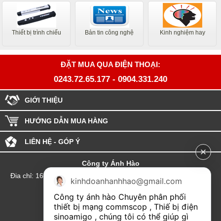
Thiết bị trình chiếu
Bản tin công nghệ
Kinh nghiệm hay
ĐẶT MUA QUA ĐIỆN THOẠI:
0243.72.65.177
-
0904.331.240
GIỚI THIỆU
HƯỚNG DẪN MUA HÀNG
LIÊN HỆ - GÓP Ý
Công ty Ánh Hào
Đia chỉ: 164 Phố Chùa Láng - Phường Láng - Thành phố Hà Nội
kinhdoanhanhhao@gmail.com
hotline:0904.331.240
Công ty ánh hào Chuyên phân phối 
Email: Kinhdoanhanhhao@gmail.com
thiết bị mạng commscop , Thiế bị điện 
sinoamigo , chúng tôi có thể giúp gì 