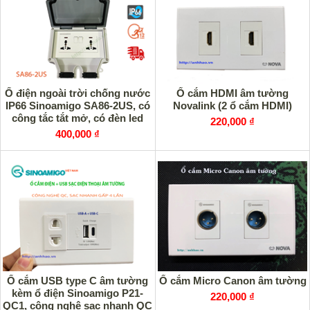
Ổ điện ngoài trời chống nước
Ổ cắm HDMI âm tường
IP66 Sinoamigo SA86-2US, có
Novalink (2 ổ cắm HDMI)
công tắc tắt mở, có đèn led
220,000 ₫
hiển thị trạng thái hoạt động
400,000 ₫
Ổ cắm USB type C âm tường
Ổ cắm Micro Canon âm tường
kèm ổ điện Sinoamigo P21-
220,000 ₫
QC1, công nghệ sạc nhanh QC