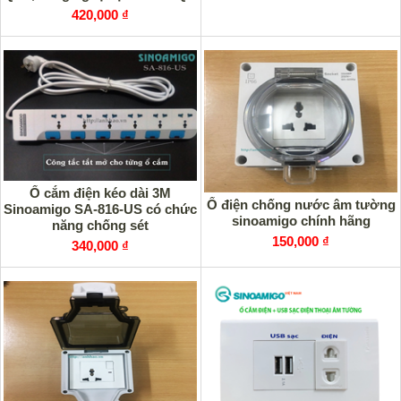
3.0
420,000 ₫
Ổ cắm điện kéo dài 3M
Ổ điện chống nước âm tường
Sinoamigo SA-816-US có chức
sinoamigo chính hãng
năng chống sét
150,000 ₫
340,000 ₫