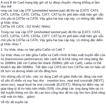
A vừa B thì Card mạng bây giờ sẽ tự động chuyển, nhưng không ai làm
như thế
rong các loại cáp UTP (unshielded twisted pair) đã tồn tại (CAT3, CAT4,
CAT5, CAT5e, CAT6, CAT6a, CAT7, CAT7a) thì phổ biên nhất hiện giờ vẫn
chủ yếu là CAT5e và CAT6. Vậy giữa hai loại cáp này, có những đặc điểm
gì khác nhau
CAT5e VÀ CAT6 - SỰ KHÁC NHAU
Trong các loại cáp UTP (unshielded twisted pair) đã tồn tại (CAT3, CAT4,
CAT5, CAT5e, CAT6, CAT6a, CAT7, CAT7a) thì phổ biên nhất hiện giờ vẫn
chủ yếu là CAT5e và CAT6. Vậy giữa hai loại cáp này, có những đặc điểm
gì khác nhau ?
1. Sự khác nhau cơ bản giữa Cat5e và Cat6 ?
Sự khác nhau cơ bản giữa Cat5e và Cat6 chính là hiệu suất truyền dẫn của
nó (transmission performance), bên cạnh đó là khả năng mở rộng băng tần
từ 100MHz (đối với Cat5e) lên thành 250Mhz (đối với Cat6), cat6a có thể
khuếch đại đến 500Mhz. Tiết diện của CAT6 lớn hơn CAT5e nên tín hiệu sẽ
tốt hơn và đương nhiên sẽ tốn đồng hơn
Với những yếu tố trên, việc sử dụng Cat6 sẽ giảm thiểu tác động của một
số yếu tố nhiễu và suy hao như : insertion loss, near end crosstalk (NEXT),
return loss, equal level far end crosstalk (ELFEXT). Những lợi điểm này sẽ
giúp tăng tỷ lệ tín hiệu trên nhiễu (S/N), cho phép các ứng dụng hiện tại có
thể truyền thông với tốc độ cao hơn cũng như độ tin cậy lớn hơn (khả năng
mất mát tín hiệu... giảm)
Về tốc độ truyền tải :