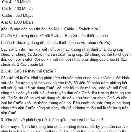
-Cat 4 : 10 Mbp/s
-Cat 5 : 100 Mbp/s
-Cat5e : 350 Mbp/s
-Cat 6: 1000 Mbs/s
(tốc độ này còn phụ thuộc vào Nic + Cable + Switch nữa )
Chuẩn A thường dùng để nối Switch, Hub với các thiết bị khác.
Chuẩn B thường dùng để nối các thiết bị khác với nhau (Pc-Pc).
Các switch đời mới khi kết nối với nhau không nhất thiết phải dùng cáp
chéo, vì chúng đã được nhà sản xuất nâng cấp, để chúng có thể tự chuyển
đổi, còn với switch đời cũ khi kết nối với nhau phải dùng cáp chéo (1 đầu
chuẩn A, 1 đầu chuẩn B)
2. Liệu Cat6 sẽ thay thế Cat5e ?
Câu trả lời là Có. Những phân tích chuyên môn cũng như những cuộc khảo
sát độc lập trong giới networking cho thấy 80 đến 90 phần trăm những kết
nối vật lý mới sẽ sử dụng Cat6. Về mặt kỹ thuật mà nói, các kết nối Cat6
cũng như các yêu cầu về kênh truyền dẫn của Cat6 đều tương thích ngược
với Cat5e do đó người sử dụng rất dễ có xu hướng lựa chọn Cat6 và dần
loại bỏ Cat5e khỏi hệ thống mạng của họ. Bên cạnh đó, các ứng dụng đang
chạy trên nền Cat5e cũng sẽ chạy tốt (nếu không muốn nói là tốt hơn) trên
nền Cat6.
3. Yêu cầu về phối hợp trở kháng giữa cable và hardware ?
Điều may mắn là hệ thống tiêu chuẩn không đưa ra bất kỳ yêu cầu nào về
phối hợp trở kháng giữa hệ thống Cable và hệ thống Hardware.Nếu có thì