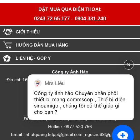
ĐẶT MUA QUA ĐIỆN THOẠI:
0243.72.65.177
-
0904.331.240
GIỚI THIỆU
HƯỚNG DẪN MUA HÀNG
LIÊN HỆ - GÓP Ý
Công ty Ánh Hào
Đia chỉ: 164 Phố Chùa Láng - Phường Láng - Thành phố Hà Nội
Mrs Liễu
hotline:0904.331.240
Công ty ánh hào Chuyên phân phối 
Email: Kinhdoanhanhhao@gmail.com
thiết bị mạng commscop , Thiế bị điện 
sinoamigo , chúng tôi có thể giúp gì 
Đại lý Hải Phòng
cho bạn ?
ĐC: 235 Ngô Gia Tự, Q. Hải An, TP. Hải Phòng
Hotline: 0977.520.756
Email: nhatquang.kdpp@gmail.com, ngocnu89@gmail.com