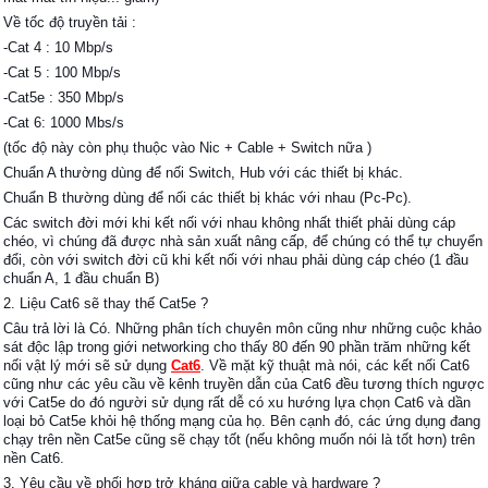
Về tốc độ truyền tải :
-Cat 4 : 10 Mbp/s
-Cat 5 : 100 Mbp/s
-Cat5e : 350 Mbp/s
-Cat 6: 1000 Mbs/s
(tốc độ này còn phụ thuộc vào Nic + Cable + Switch nữa )
Chuẩn A thường dùng để nối Switch, Hub với các thiết bị khác.
Chuẩn B thường dùng để nối các thiết bị khác với nhau (Pc-Pc).
Các switch đời mới khi kết nối với nhau không nhất thiết phải dùng cáp
chéo, vì chúng đã được nhà sản xuất nâng cấp, để chúng có thể tự chuyển
đổi, còn với switch đời cũ khi kết nối với nhau phải dùng cáp chéo (1 đầu
chuẩn A, 1 đầu chuẩn B)
2. Liệu Cat6 sẽ thay thế Cat5e ?
Câu trả lời là Có. Những phân tích chuyên môn cũng như những cuộc khảo
sát độc lập trong giới networking cho thấy 80 đến 90 phần trăm những kết
nối vật lý mới sẽ sử dụng
Cat6
. Về mặt kỹ thuật mà nói, các kết nối Cat6
cũng như các yêu cầu về kênh truyền dẫn của Cat6 đều tương thích ngược
với Cat5e do đó người sử dụng rất dễ có xu hướng lựa chọn Cat6 và dần
loại bỏ Cat5e khỏi hệ thống mạng của họ. Bên cạnh đó, các ứng dụng đang
chạy trên nền Cat5e cũng sẽ chạy tốt (nếu không muốn nói là tốt hơn) trên
nền Cat6.
3. Yêu cầu về phối hợp trở kháng giữa cable và hardware ?