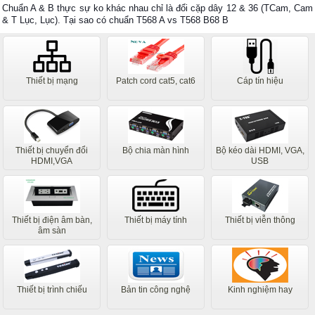
Chuẩn A & B thực sự ko khác nhau chỉ là đổi cặp dây 12 & 36 (TCam, Cam
& T Lục, Lục). Tại sao có chuẩn T568 A vs T568 B68 B
Thiết bị mạng
Patch cord cat5, cat6
Cáp tín hiệu
Thiết bị chuyển đổi
Bộ chia màn hình
Bộ kéo dài HDMI, VGA,
HDMI,VGA
USB
Thiết bị điện âm bàn,
Thiết bị máy tính
Thiết bị viễn thông
âm sàn
Thiết bị trình chiếu
Bản tin công nghệ
Kinh nghiệm hay