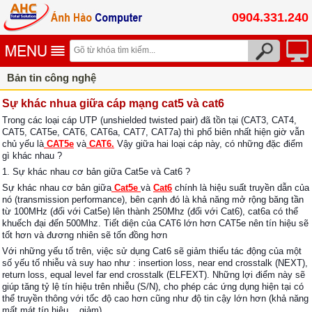
0904.331.240
Bản tin công nghệ
Sự khác nhua giữa cáp mạng cat5 và cat6
Trong các loại cáp UTP (unshielded twisted pair) đã tồn tại (CAT3, CAT4,
CAT5, CAT5e, CAT6, CAT6a, CAT7, CAT7a) thì phổ biên nhất hiện giờ vẫn
chủ yếu là
CAT5e
và
CAT6.
Vậy giữa hai loại cáp này, có những đặc điểm
gì khác nhau ?
1. Sự khác nhau cơ bản giữa Cat5e và Cat6 ?
Sự khác nhau cơ bản giữa
Cat5e
và
Cat6
chính là hiệu suất truyền dẫn của
nó (transmission performance), bên cạnh đó là khả năng mở rộng băng tần
từ 100MHz (đối với Cat5e) lên thành 250Mhz (đối với Cat6), cat6a có thể
khuếch đại đến 500Mhz. Tiết diện của CAT6 lớn hơn CAT5e nên tín hiệu sẽ
tốt hơn và đương nhiên sẽ tốn đồng hơn
Với những yếu tố trên, việc sử dụng Cat6 sẽ giảm thiểu tác động của một
số yếu tố nhiễu và suy hao như : insertion loss, near end crosstalk (NEXT),
return loss, equal level far end crosstalk (ELFEXT). Những lợi điểm này sẽ
giúp tăng tỷ lệ tín hiệu trên nhiễu (S/N), cho phép các ứng dụng hiện tại có
thể truyền thông với tốc độ cao hơn cũng như độ tin cậy lớn hơn (khả năng
mất mát tín hiệu... giảm)