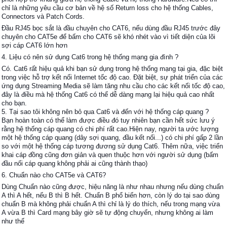
chỉ là những yêu cầu cơ bản về hệ số Return loss cho hệ thống Cables,
Connectors và Patch Cords.
Đầu RJ45 bọc sắt là đầu chuyên cho CAT6, nếu dùng đầu RJ45 trước đây
chuyên cho CAT5e để bấm cho CAT6 sẽ khó nhét vào vì tiết diện của lõi
sợi cáp CAT6 lớn hơn
4. Liệu có nên sử dụng Cat6 trong hệ thống mạng gia đình ?
Có. Cat6 rất hiệu quả khi bạn sử dụng trong hệ thống mạng tại gia, đặc biệt
trong việc hỗ trợ kết nối Internet tốc độ cao. Đặt biệt, sự phát triển của các
ứng dụng Streaming Media sẽ làm tăng nhu cầu cho các kết nối tốc độ cao,
đây là điều mà hệ thống Cat6 có thể dễ dàng mạng lại hiệu quả cao nhất
cho bạn.
5. Tại sao tôi không nên bỏ qua Cat6 và đến với hệ thống cáp quang ?
Bạn hoàn toàn có thể làm được điều đó tuy nhiên bạn cần hết sức lưu ý
rằng hệ thống cáp quang có chi phí rất cao.Hiện nay, người ta ước lượng
một hệ thống cáp quang (dây sợi quang, đầu kết nối...) có chi phí gấp 2 lần
so với một hệ thống cáp tương đương sử dụng Cat6. Thêm nữa, việc triển
khai cáp đồng cũng đơn giản và quen thuộc hơn với người sử dụng (bấm
đầu nối cáp quang không phải ai cũng thành thạo)
6. Chuẩn nào cho CAT5e và CAT6?
Dùng Chuẩn nào cũng được, hiệu năng là như nhau nhưng nếu dùng chuẩn
A thì A hết, nếu B thì B hết. Chuẩn B phổ biến hơn, còn lý do tại sao dùng
chuẩn B mà không phải chuẩn A thì chỉ là lý do thích, nếu trong mạng vừa
A vừa B thì Card mạng bây giờ sẽ tự động chuyển, nhưng không ai làm
như thế