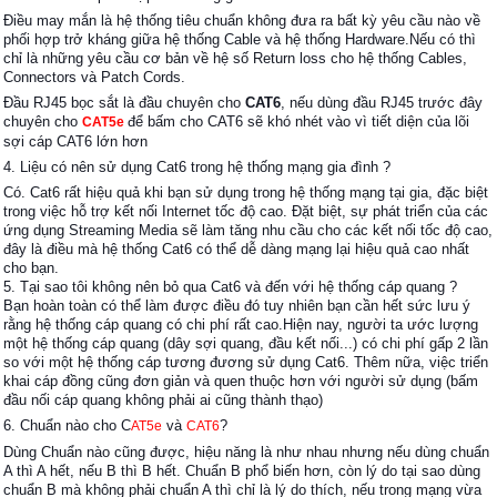
Điều may mắn là hệ thống tiêu chuẩn không đưa ra bất kỳ yêu cầu nào về
phối hợp trở kháng giữa hệ thống Cable và hệ thống Hardware.Nếu có thì
chỉ là những yêu cầu cơ bản về hệ số Return loss cho hệ thống Cables,
Connectors và Patch Cords.
Đầu RJ45 bọc sắt là đầu chuyên cho
CAT6
, nếu dùng đầu RJ45 trước đây
chuyên cho
để bấm cho CAT6 sẽ khó nhét vào vì tiết diện của lõi
CAT5e
sợi cáp CAT6 lớn hơn
4. Liệu có nên sử dụng Cat6 trong hệ thống mạng gia đình ?
Có. Cat6 rất hiệu quả khi bạn sử dụng trong hệ thống mạng tại gia, đặc biệt
trong việc hỗ trợ kết nối Internet tốc độ cao. Đặt biệt, sự phát triển của các
ứng dụng Streaming Media sẽ làm tăng nhu cầu cho các kết nối tốc độ cao,
đây là điều mà hệ thống Cat6 có thể dễ dàng mạng lại hiệu quả cao nhất
cho bạn.
5. Tại sao tôi không nên bỏ qua Cat6 và đến với hệ thống cáp quang ?
Bạn hoàn toàn có thể làm được điều đó tuy nhiên bạn cần hết sức lưu ý
rằng hệ thống cáp quang có chi phí rất cao.Hiện nay, người ta ước lượng
một hệ thống cáp quang (dây sợi quang, đầu kết nối...) có chi phí gấp 2 lần
so với một hệ thống cáp tương đương sử dụng Cat6. Thêm nữa, việc triển
khai cáp đồng cũng đơn giản và quen thuộc hơn với người sử dụng (bấm
đầu nối cáp quang không phải ai cũng thành thạo)
6. Chuẩn nào cho C
và
?
AT5e
CAT6
Dùng Chuẩn nào cũng được, hiệu năng là như nhau nhưng nếu dùng chuẩn
A thì A hết, nếu B thì B hết. Chuẩn B phổ biến hơn, còn lý do tại sao dùng
chuẩn B mà không phải chuẩn A thì chỉ là lý do thích, nếu trong mạng vừa