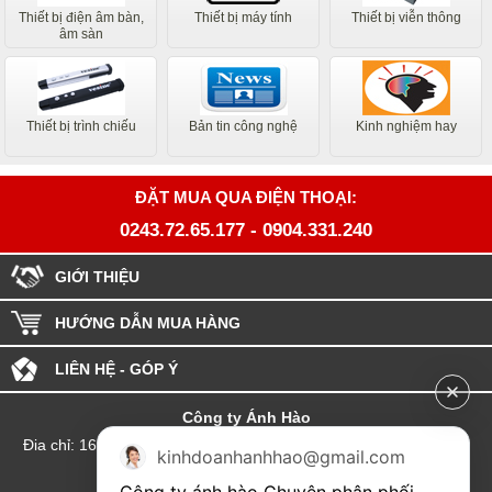
Thiết bị điện âm bàn,
Thiết bị máy tính
Thiết bị viễn thông
âm sàn
Thiết bị trình chiếu
Bản tin công nghệ
Kinh nghiệm hay
ĐẶT MUA QUA ĐIỆN THOẠI:
0243.72.65.177
-
0904.331.240
GIỚI THIỆU
HƯỚNG DẪN MUA HÀNG
LIÊN HỆ - GÓP Ý
Công ty Ánh Hào
Đia chỉ: 164 Phố Chùa Láng - Phường Láng - Thành phố Hà Nội
kinhdoanhanhhao@gmail.com
hotline:0904.331.240