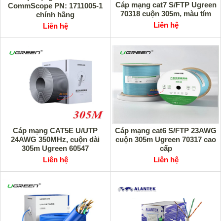
Cáp mạng cat7 S/FTP Ugreen
CommScope PN: 1711005-1
70318 cuộn 305m, màu tím
chính hãng
Liên hệ
Liên hệ
Cáp mạng CAT5E U/UTP
Cáp mạng cat6 S/FTP 23AWG
24AWG 350MHz, cuộn dài
cuộn 305m Ugreen 70317 cao
305m Ugreen 60547
cấp
Liên hệ
Liên hệ