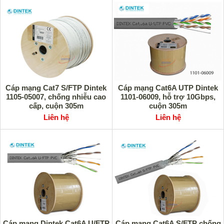
Cáp mạng Cat7 S/FTP Dintek
Cáp mạng Cat6A UTP Dintek
1105-05007, chống nhiễu cao
1101-06009, hỗ trợ 10Gbps,
cấp, cuộn 305m
cuộn 305m
Liên hệ
Liên hệ
Cáp mạng Dintek Cat6A U/FTP
Cáp mạng Cat6A S/FTP chống