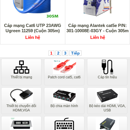
Cáp mạng Cat6 UTP 23AWG
Cáp mạng Alantek cat5e P/N:
Ugreen 11259 (Cuộn 305m)
301-10008E-03GY - Cuộn 305m
Liên hệ
Liên hệ
1
2
3
Tiếp
Thiết bị mạng
Patch cord cat5, cat6
Cáp tín hiệu
Thiết bị chuyển đổi
Bộ chia màn hình
Bộ kéo dài HDMI, VGA,
HDMI,VGA
USB