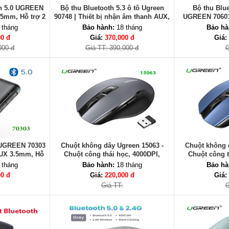
th 5.0 UGREEN
Bộ thu Bluetooth 5.3 ô tô Ugreen
Bộ thu Blue
.5mm, Hỗ trợ 2
90748 | Thiết bị nhận âm thanh AUX,
UGREEN 70601
gọi rảnh tay cho xe hơi
đàm thoại
 tháng
Bảo hành:
18 tháng
Bảo hà
00 đ
Giá:
370,000 đ
Giá:
000 đ
Giá TT: 390,000 đ
G
 UGREEN 70303
Chuột không dây Ugreen 15063 -
Chuột không 
AUX 3.5mm, Hỗ
Chuột công thái học, 4000DPI,
Chuột công t
 8 giờ
Silent Click
Sil
 tháng
Bảo hành:
18 tháng
Bảo hà
00 đ
Giá:
220,000 đ
Giá:
Giá TT:
G