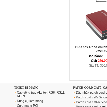
Giá TT:
Dây nguồn C19 C20 dài 3m tiết
diện 3x2.5 mm2 dùng cho PDU
Giá: 370,000 VNĐ
HDD box Orico chuẩn 
2558US
Bảo hành:
6 
Giá:
250,0
Giá TT: 300,
Ổ điện âm bàn đảo bếp
Sinoamigo STP-1RB-3 | Trụ kéo
tiện dụng, có USB sạc nhanh
Giá: 2,300,000 VNĐ
THIẾT BỊ MẠNG
PATCH CORD CAT5, C
Cáp đồng trục Alantek RG6, RG11,
Dây nhảy patch cord c
RG59
Patch cord cat5 Sino
Dụng cụ làm mạng
Patch cord cat6A Sin
Card mạng PCI
Patch cord cat6, cat