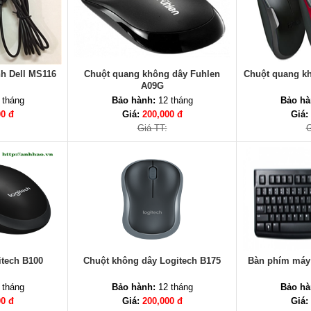
h Dell MS116
Chuột quang không dây Fuhlen
Chuột quang k
A09G
 tháng
Bảo hành:
12 tháng
Bảo hà
00 đ
Giá:
200,000 đ
Giá:
Giá TT:
G
itech B100
Chuột không dây Logitech B175
Bàn phím máy 
 tháng
Bảo hành:
12 tháng
Bảo hà
00 đ
Giá:
200,000 đ
Giá: