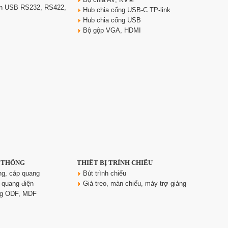
yển USB RS232, RS422,
Hub chia cổng USB-C TP-link
Hub chia cổng USB
Bộ gộp VGA, HDMI
N THÔNG
THIẾT BỊ TRÌNH CHIẾU
ng, cáp quang
Bút trình chiếu
 quang điện
Giá treo, màn chiếu, máy trợ giảng
ng ODF, MDF