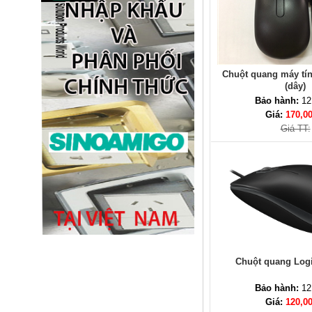
Ổ điện âm bàn đảo bếp có sạc
không dây 15W, USB-C -
Novalink KA-01
Giá: 2,650,000 VNĐ
Chuột quang máy tín
(dây)
Bảo hành:
12
Giá:
170,0
Giá TT:
Ổ cắm âm bàn đảo bếp nâng
hạ, tích hợp sạc không dây, loa
bluetooth Sinoamigo STP-
2AB/Pub+Qi
Giá: 4,600,000 VNĐ
Chuột quang Log
Bảo hành:
12
Giá:
120,0