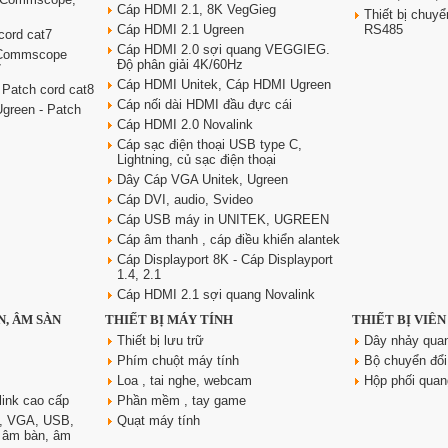
Cáp HDMI 2.1, 8K VegGieg
Thiết bị chu
Cáp HDMI 2.1 Ugreen
RS485
cord cat7
Cáp HDMI 2.0 sợi quang VEGGIEG.
 Commscope
Độ phân giải 4K/60Hz
7
Cáp HDMI Unitek, Cáp HDMI Ugreen
 Patch cord cat8
Cáp nối dài HDMI đầu đực cái
green - Patch
Cáp HDMI 2.0 Novalink
Cáp sạc điện thoại USB type C,
Lightning, củ sạc điện thoại
Dây Cáp VGA Unitek, Ugreen
Cáp DVI, audio, Svideo
Cáp USB máy in UNITEK, UGREEN
Cáp âm thanh , cáp điều khiển alantek
Cáp Displayport 8K - Cáp Displayport
1.4, 2.1
Cáp HDMI 2.1 sợi quang Novalink
N, ÂM SÀN
THIẾT BỊ MÁY TÍNH
THIẾT BỊ VIỄ
Thiết bị lưu trữ
Dây nhảy qua
Phím chuột máy tính
Bộ chuyển đổi
Loa , tai nghe, webcam
Hộp phối qua
link cao cấp
Phần mềm , tay game
, VGA, USB,
Quạt máy tính
, âm bàn, âm