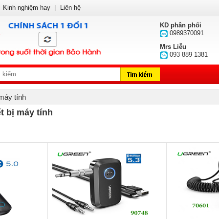
Kinh nghiệm hay
|
Liên hệ
KD phân phối
0989370091
Mrs Liễu
093 889 1381
 máy tính
t bị máy tính