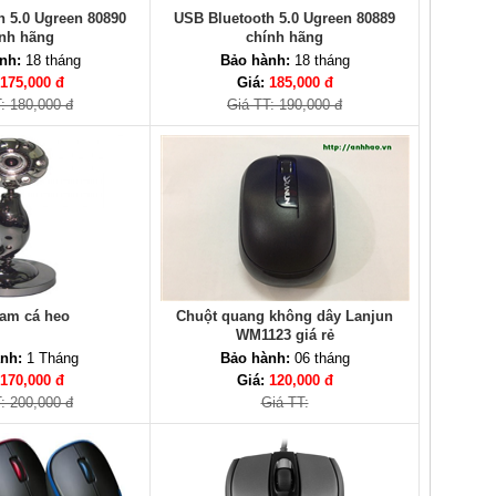
h 5.0 Ugreen 80890
USB Bluetooth 5.0 Ugreen 80889
nh hãng
chính hãng
nh:
18 tháng
Bảo hành:
18 tháng
175,000 đ
Giá:
185,000 đ
: 180,000 đ
Giá TT: 190,000 đ
am cá heo
Chuột quang không dây Lanjun
WM1123 giá rẻ
nh:
1 Tháng
Bảo hành:
06 tháng
170,000 đ
Giá:
120,000 đ
: 200,000 đ
Giá TT: