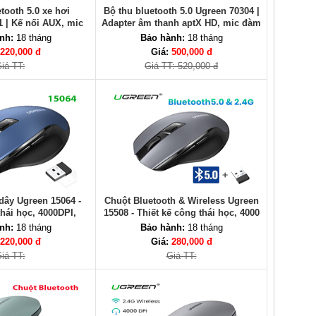
tooth 5.0 xe hơi
Bộ thu bluetooth 5.0 Ugreen 70304 |
 | Kế nối AUX, mic
Adapter âm thanh aptX HD, mic đàm
, âm thanh hay
thoại, dùng cho loa, xe hơi
nh:
18 tháng
Bảo hành:
18 tháng
220,000 đ
Giá:
500,000 đ
iá TT:
Giá TT: 520,000 đ
dây Ugreen 15064 -
Chuột Bluetooth & Wireless Ugreen
hái học, 4000DPI,
15508 - Thiết kế công thái học, 4000
ent Click
DPI
nh:
18 tháng
Bảo hành:
18 tháng
220,000 đ
Giá:
280,000 đ
iá TT:
Giá TT: