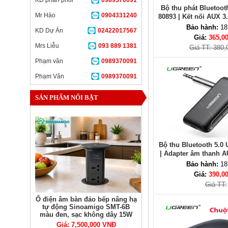
KD phân phối
0989370091
Bộ thu phát Bluetoo
Mr Hào
0904331240
80893 | Kết nối AUX 3
thiết bị
Bảo hành:
18
KD Dự Án
02422017567
Giá:
365,0
Mrs Liễu
093 889 1381
Giá TT: 380,
Phạm vân
0989370091
Phạm Vân
0989370091
SẢN PHẨM NỔI BẬT
Bộ thu Bluetooth 5.0
| Adapter âm thanh 
trợ MIC, Pin
Bảo hành:
18
Giá:
390,0
Giá TT:
Ổ điện âm bàn đảo bếp nâng hạ
tự động Sinoamigo SMT-6B
màu đen, sạc không dây 15W
Giá: 7,500,000 VNĐ