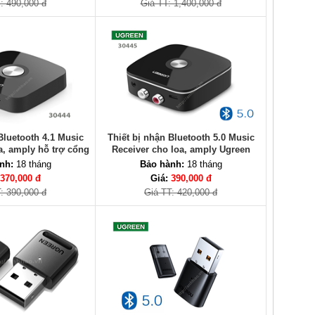
: 490,000 đ
Giá TT: 1,400,000 đ
Bluetooth 4.1 Music
Thiết bị nhận Bluetooth 5.0 Music
a, amply hỗ trợ cổng
Receiver cho loa, amply Ugreen
 30444 chính hãng
30445 chính hãng
nh:
18 tháng
Bảo hành:
18 tháng
370,000 đ
Giá:
390,000 đ
: 390,000 đ
Giá TT: 420,000 đ