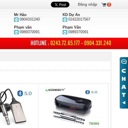
Đăng nhập
0
Mr Hào
KD Dự Án
0904331240
02422017567
Phạm vân
Phạm Vân
0989370091
0989370091
HOTLINE :
0243.72.65.177 - 0904.331.240