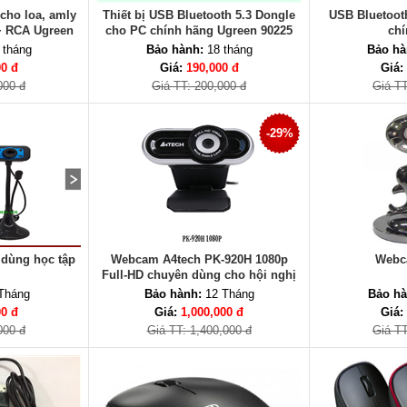
 cho loa, amly
Thiết bị USB Bluetooth 5.3 Dongle
USB Bluetoot
+ RCA Ugreen
cho PC chính hãng Ugreen 90225
chí
 hãng
 tháng
Bảo hành:
18 tháng
Bảo hà
00 đ
Giá:
190,000 đ
Giá:
000 đ
Giá TT: 200,000 đ
Giá TT
-29%
 dùng học tập
Webcam A4tech PK-920H 1080p
Webc
Full-HD chuyên dùng cho hội nghị
truyền hình
Tháng
Bảo hành:
12 Tháng
Bảo hà
00 đ
Giá:
1,000,000 đ
Giá:
000 đ
Giá TT: 1,400,000 đ
Giá TT