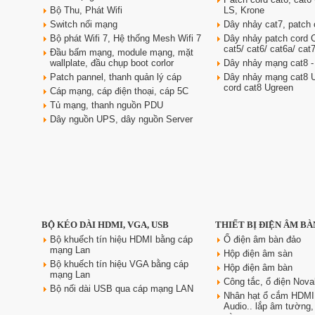
Bộ Thu, Phát Wifi
LS, Krone
Switch nối mạng
Dây nhảy cat7, patch 
Bộ phát Wifi 7, Hệ thống Mesh Wifi 7
Dây nhảy patch cord
cat5/ cat6/ cat6a/ cat
Đầu bấm mạng, module mạng, mặt
wallplate, đầu chụp boot corlor
Dây nhảy mạng cat8 -
Patch pannel, thanh quản lý cáp
Dây nhảy mạng cat8 U
cord cat8 Ugreen
Cáp mạng, cáp điện thoại, cáp 5C
Tủ mạng, thanh nguồn PDU
Dây nguồn UPS, dây nguồn Server
BỘ KÉO DÀI HDMI, VGA, USB
THIẾT BỊ ĐIỆN ÂM BÀ
Bộ khuếch tín hiệu HDMI bằng cáp
Ổ điện âm bàn đảo
mạng Lan
Hộp điện âm sàn
Bộ khuếch tín hiệu VGA bằng cáp
Hộp điện âm bàn
mạng Lan
Công tắc, ổ điện Nova
Bộ nối dài USB qua cáp mạng LAN
Nhân hạt ổ cắm HDMI
Audio.. lắp âm tường