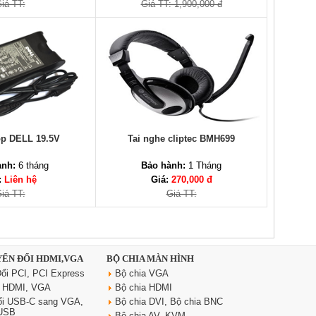
iá TT:
Giá TT: 1,900,000 đ
op DELL 19.5V
Tai nghe cliptec BMH699
ành:
6 tháng
Bảo hành:
1 Tháng
:
Liên hệ
Giá:
270,000 đ
iá TT:
Giá TT:
YỂN ĐỔI HDMI,VGA
BỘ CHIA MÀN HÌNH
ổi PCI, PCI Express
Bộ chia VGA
i HDMI, VGA
Bộ chia HDMI
ổi USB-C sang VGA,
Bộ chia DVI, Bộ chia BNC
 USB
Bộ chia AV, KVM