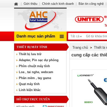
|
Giới thiệu
|
Chính sách kinh doanh
|
Bản tin công nghệ
|
Danh mục sản phẩm
Tất cả
THIẾT BỊ MÁY TÍNH
Trang chủ
Thiết bị
Thiết bị lưu trữ
cung cấp các thiế
Adapter, Pin sạc dự phòng
Phím chuột máy tính
Loa , tai nghe, webcam
Phần mềm , tay game
Quạt máy tính
Linh kiện khác
HỖ TRỢ TRỰC TUYẾN