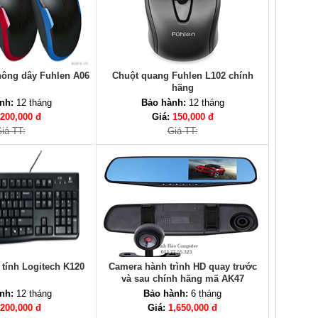
hông dây Fuhlen A06
Chuột quang Fuhlen L102 chính
hãng
nh:
12 tháng
Bảo hành:
12 tháng
200,000 đ
Giá:
150,000 đ
iá TT:
Giá TT:
tính Logitech K120
Camera hành trình HD quay trước
và sau chính hãng mã AK47
nh:
12 tháng
Bảo hành:
6 tháng
200,000 đ
Giá:
1,650,000 đ