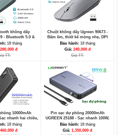
tooth không dây
Chuột không dây Ugreen 90673 -
 - Bluetooth 5.0 &
Bấm êm, thiết kế mỏng nhẹ, DPI
, 4000 DPI, Click im
4000, kết nối 2.4GHz
nh:
18 tháng
Bảo hành:
18 tháng
lặng
280,000 đ
Giá:
240,000 đ
iá TT:
Giá TT:
 phòng 10000mAh
Pin sạc dự phòng 20000mAh
Sạc nhanh hai chiều,
UGREEN 25188 - Sạc nhanh 100W,
ọn, an toàn
PD 3.1, 3 cổng USB
nh:
18 tháng
Bảo hành:
18 tháng
460,000 đ
Giá:
1,350,000 đ