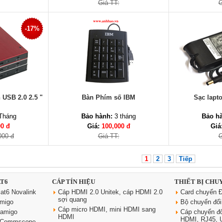
Giá TT:
G
-17%
USB 2.0 2.5 "
Bàn Phím số IBM
Sạc lapt
Tháng
Bảo hành:
3 tháng
Bảo h
00 đ
Giá:
100,000 đ
Giá
000 đ
Giá TT:
G
1
2
3
Tiếp
AT6
CÁP TÍN HIỆU
THIẾT BỊ CHU
at6 Novalink
Cáp HDMI 2.0 Unitek, cáp HDMI 2.0
Card chuyển Đ
sợi quang
amigo
Bộ chuyển đổ
Cáp micro HDMI, mini HDMI sang
oamigo
Cáp chuyển đ
HDMI
HDMI, RJ45,
6 Commscope,