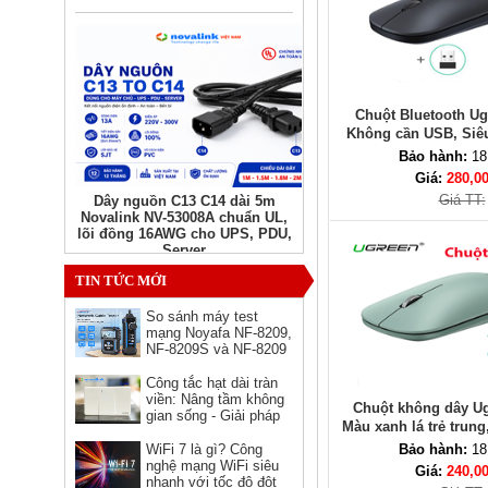
Chuột Bluetooth Ug
Không cần USB, Siê
Bảo hành:
18
Giá:
280,0
Giá TT:
Dây nguồn C13 C14 dài 5m
Novalink NV-53008A chuẩn UL,
lõi đồng 16AWG cho UPS, PDU,
Server
Giá: Liên hệ
TIN TỨC MỚI
So sánh máy test
mạng Noyafa NF-8209,
NF-8209S và NF-8209
Pro - nên chọn phiên
bản nào?
Công tắc hạt dài tràn
viền: Nâng tầm không
Chuột không dây Ug
gian sống - Giải pháp
Màu xanh lá trẻ trun
hoàn hảo cho kiến trúc
4000, kết nối
hiện đại
WiFi 7 là gì? Công
Bảo hành:
18
nghệ mạng WiFi siêu
Giá:
240,0
Ổ cắm HDMI âm tường hình
nhanh với tốc độ đột