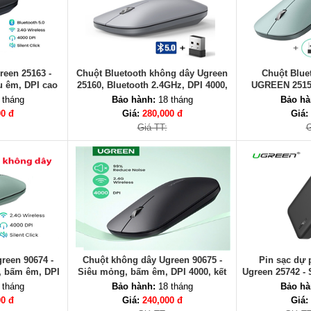
reen 25163 -
Chuột Bluetooth không dây Ugreen
Chuột Blue
u êm, DPI cao
25160, Bluetooth 2.4GHz, DPI 4000,
UGREEN 25159
Khoảng cách 10m
2.4G, Siêu mỏng
 tháng
Bảo hành:
18 tháng
Bảo hà
00 đ
Giá:
280,000 đ
Giá:
Giá TT:
G
reen 90674 -
Chuột không dây Ugreen 90675 -
Pin sạc dự
g, bấm êm, DPI
Siêu mỏng, bấm êm, DPI 4000, kết
Ugreen 25742 - 
 2.4GHz
nối 2.4GHz
nhỏ g
 tháng
Bảo hành:
18 tháng
Bảo hà
00 đ
Giá:
240,000 đ
Giá: