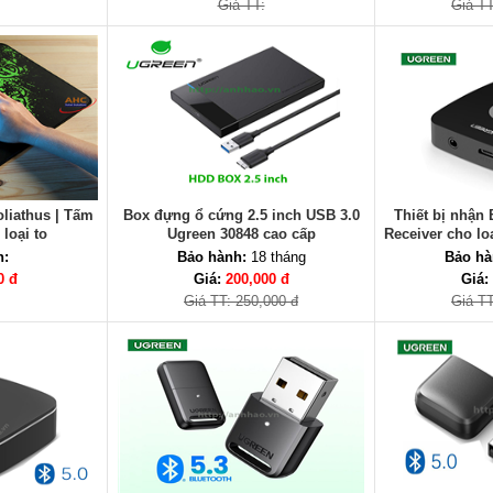
Giá TT:
Giá TT
oliathus | Tấm
Box đựng ổ cứng 2.5 inch USB 3.0
Thiết bị nhận 
 loại to
Ugreen 30848 cao cấp
Receiver cho lo
3,5mm Ugreen
h:
Bảo hành:
18 tháng
Bảo hà
0 đ
Giá:
200,000 đ
Giá:
Giá TT: 250,000 đ
Giá TT