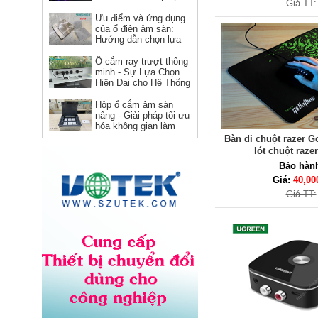
Giá TT:
vuông Novalink chính hãng
phá
Ưu điểm và ứng dụng
Giá: 150,000 VNĐ
của ổ điện âm sàn:
Hướng dẫn chọn lựa
và sử dụng
Ổ cắm ray trượt thông
minh - Sự Lựa Chọn
Hiện Đại cho Hệ Thống
Điện
Hộp ổ cắm âm sàn
nâng - Giải pháp tối ưu
hóa không gian làm
việc
Bàn di chuột razer G
lót chuột razer
Dây nguồn C19 C20 Novalink
NV-56302A lõi đồng 12AWG,
Bảo hàn
chịu tải 20A cho server và UPS
Giá:
40,00
Giá: Liên hệ
Giá TT: