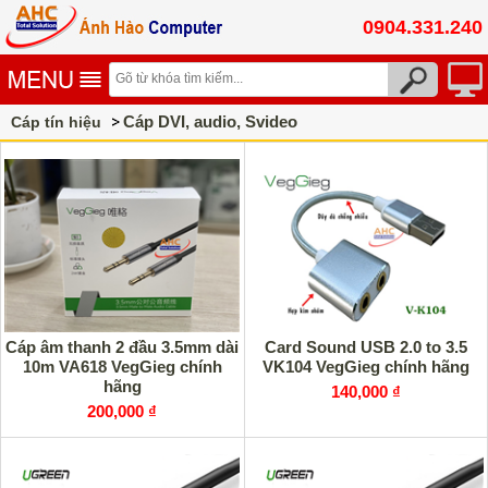
0904.331.240
Cáp DVI, audio, Svideo
Cáp tín hiệu
Cáp âm thanh 2 đầu 3.5mm dài
Card Sound USB 2.0 to 3.5
10m VA618 VegGieg chính
VK104 VegGieg chính hãng
hãng
140,000 ₫
200,000 ₫