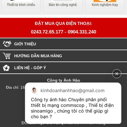
Thiết bị trình chiếu
Bản tin công nghệ
Kinh nghiệm hay
ĐẶT MUA QUA ĐIỆN THOẠI:
0243.72.65.177
-
0904.331.240
GIỚI THIỆU
HƯỚNG DẪN MUA HÀNG
LIÊN HỆ - GÓP Ý
Công ty Ánh Hào
Đia chỉ: 164 Phố Chùa Láng - Phường Láng - Thành phố Hà Nội
kinhdoanhanhhao@gmail.com
hotline:0904.331.240
Công ty ánh hào Chuyên phân phối 
Email: Kinhdoanhanhhao@gmail.com
thiết bị mạng commscop , Thiế bị điện 
sinoamigo , chúng tôi có thể giúp gì 
Đại lý Hải Phòng
cho bạn ?
ĐC: 235 Ngô Gia Tự, Q. Hải An, TP. Hải Phòng