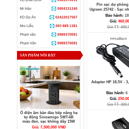
KD phân phối
0989370091
Pin sạc dự phòn
Mr Hào
0904331240
Ugreen 25742 - Sạc nh
nhỏ gọn, an
Bảo hành:
18
KD Dự Án
02422017567
Giá:
460,0
Mrs Liễu
093 889 1381
Giá TT: 490,
Phạm vân
0989370091
Phạm Vân
0989370091
SẢN PHẨM NỔI BẬT
Adapter HP 18,5V - 3
Bảo hành:
6 
Giá:
250,0
Giá TT: 300,
Ổ điện âm bàn đảo bếp nâng hạ
tự động Sinoamigo SMT-6B
màu đen, sạc không dây 15W
Giá: 7,500,000 VNĐ