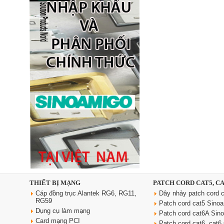
Ổ điện âm bàn đảo bếp có sạc
không dây 15W, USB-C -
Novalink KA-01
Giá: 2,650,000 VNĐ
Ổ cắm âm bàn đảo bếp nâng
hạ, tích hợp sạc không dây, loa
bluetooth Sinoamigo STP-
2AB/Pub+Qi
Giá: 4,600,000 VNĐ
THIẾT BỊ MẠNG
PATCH CORD CAT5, C
Cáp đồng trục Alantek RG6, RG11,
Dây nhảy patch cord c
RG59
Patch cord cat5 Sino
Dụng cụ làm mạng
Patch cord cat6A Sin
Card mạng PCI
Patch cord cat6, cat