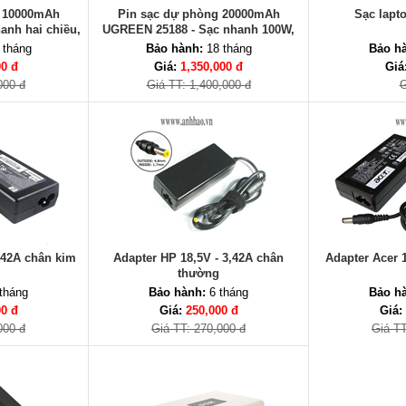
g 10000mAh
Pin sạc dự phòng 20000mAh
Sạc lapt
anh hai chiều,
UGREEN 25188 - Sạc nhanh 100W,
 toàn
PD 3.1, 3 cổng USB
 tháng
Bảo hành:
18 tháng
Bảo h
00 đ
Giá:
1,350,000 đ
Giá
000 đ
Giá TT: 1,400,000 đ
G
,42A chân kim
Adapter HP 18,5V - 3,42A chân
Adapter Acer 1
thường
tháng
Bảo hành:
6 tháng
Bảo h
00 đ
Giá:
250,000 đ
Giá:
000 đ
Giá TT: 270,000 đ
Giá TT