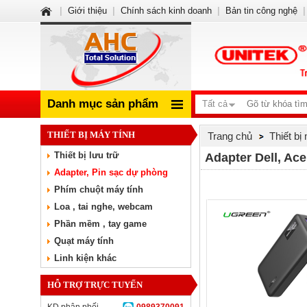
|
Giới thiệu
|
Chính sách kinh doanh
|
Bản tin công nghệ
|
Danh mục sản phẩm
Tất cả
THIẾT BỊ MÁY TÍNH
Trang chủ
Thiết bị
Thiết bị lưu trữ
Adapter Dell, Acer
Adapter, Pin sạc dự phòng
Phím chuột máy tính
Loa , tai nghe, webcam
Phần mềm , tay game
Quạt máy tính
Linh kiện khác
HỖ TRỢ TRỰC TUYẾN