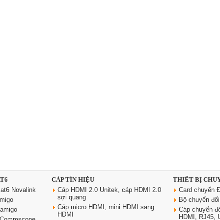
AT6
CÁP TÍN HIỆU
THIẾT BỊ CHU
at6 Novalink
Cáp HDMI 2.0 Unitek, cáp HDMI 2.0
Card chuyển Đ
sợi quang
amigo
Bộ chuyển đổ
Cáp micro HDMI, mini HDMI sang
oamigo
Cáp chuyển đ
HDMI
HDMI, RJ45,
6 Commscope,