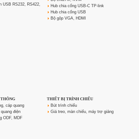
yển USB RS232, RS422,
Hub chia cổng USB-C TP-link
Hub chia cổng USB
Bộ gộp VGA, HDMI
N THÔNG
THIẾT BỊ TRÌNH CHIẾU
ng, cáp quang
Bút trình chiếu
 quang điện
Giá treo, màn chiếu, máy trợ giảng
ng ODF, MDF