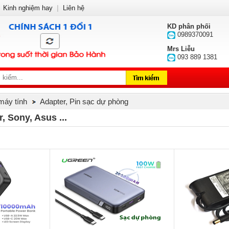
Kinh nghiệm hay
|
Liên hệ
KD phân phối
0989370091
Mrs Liễu
093 889 1381
 máy tính
Adapter, Pin sạc dự phòng
, Sony, Asus ...