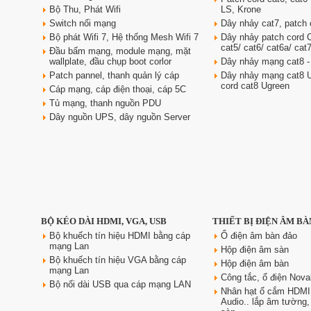
Bộ Thu, Phát Wifi
LS, Krone
Switch nối mạng
Dây nhảy cat7, patch 
Bộ phát Wifi 7, Hệ thống Mesh Wifi 7
Dây nhảy patch cord
cat5/ cat6/ cat6a/ cat
Đầu bấm mạng, module mạng, mặt
Dây nguồn C19 C20 dài 3m tiết
wallplate, đầu chụp boot corlor
Dây nhảy mạng cat8 -
diện 3x2.5 mm2 dùng cho PDU
Patch pannel, thanh quản lý cáp
Dây nhảy mạng cat8 U
Giá: 370,000 VNĐ
cord cat8 Ugreen
Cáp mạng, cáp điện thoại, cáp 5C
Tủ mạng, thanh nguồn PDU
Dây nguồn UPS, dây nguồn Server
Ổ điện âm bàn đảo bếp
BỘ KÉO DÀI HDMI, VGA, USB
THIẾT BỊ ĐIỆN ÂM BÀ
Sinoamigo STP-1RB-3 | Trụ kéo
tiện dụng, có USB sạc nhanh
Bộ khuếch tín hiệu HDMI bằng cáp
Ổ điện âm bàn đảo
mạng Lan
Giá: 2,300,000 VNĐ
Hộp điện âm sàn
Bộ khuếch tín hiệu VGA bằng cáp
Hộp điện âm bàn
mạng Lan
Công tắc, ổ điện Nova
Bộ nối dài USB qua cáp mạng LAN
Nhân hạt ổ cắm HDMI
Audio.. lắp âm tường