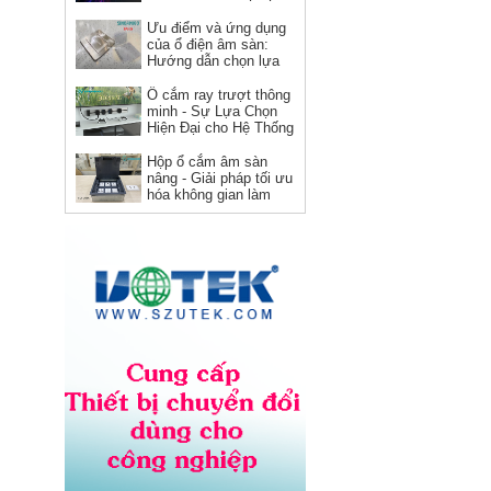
vuông Novalink chính hãng
phá
Ưu điểm và ứng dụng
Giá: 150,000 VNĐ
của ổ điện âm sàn:
Hướng dẫn chọn lựa
và sử dụng
Ổ cắm ray trượt thông
minh - Sự Lựa Chọn
Hiện Đại cho Hệ Thống
Điện
Hộp ổ cắm âm sàn
nâng - Giải pháp tối ưu
hóa không gian làm
việc
Dây nguồn C19 C20 Novalink
NV-56302A lõi đồng 12AWG,
chịu tải 20A cho server và UPS
Giá: Liên hệ