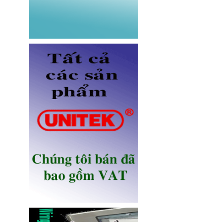
Dây nhảy quang Multimode
OM5 LC-LC dài 3M Novalink NV-
61704A chính hãng
Giá: Liên hệ
Ổ điện âm bàn Sinoamigo STS-
R90B-2 chính hãng
Giá: 1,100,000 VNĐ