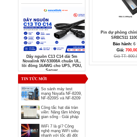
Pin dự phòng chí
SRBC511 110
Bảo hành:
6 
Giá:
700,0
Giá TT: 800,
Dây nguồn C13 C14 dài 5m
Novalink NV-53008A chuẩn UL,
lõi đồng 16AWG cho UPS, PDU,
Server
Giá: Liên hệ
TIN TỨC MỚI
So sánh máy test
mạng Noyafa NF-8209,
NF-8209S và NF-8209
Pro - nên chọn phiên
bản nào?
Công tắc hạt dài tràn
viền: Nâng tầm không
gian sống - Giải pháp
hoàn hảo cho kiến trúc
hiện đại
WiFi 7 là gì? Công
nghệ mạng WiFi siêu
Ổ cắm HDMI âm tường hình
nhanh với tốc độ đột