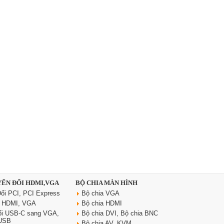
YỂN ĐỔI HDMI,VGA
BỘ CHIA MÀN HÌNH
ổi PCI, PCI Express
Bộ chia VGA
i HDMI, VGA
Bộ chia HDMI
ổi USB-C sang VGA,
Bộ chia DVI, Bộ chia BNC
 USB
Bộ chia AV, KVM