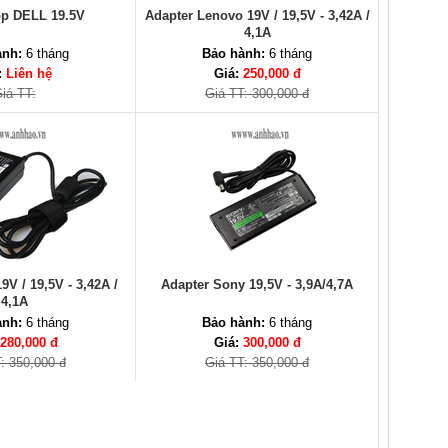
op DELL 19.5V
Adapter Lenovo 19V / 19,5V - 3,42A /
4,1A
ành:
6 tháng
Bảo hành:
6 tháng
:
Liên hệ
Giá:
250,000 đ
iá TT:
Giá TT: 300,000 đ
9V / 19,5V - 3,42A /
Adapter Sony 19,5V - 3,9A/4,7A
4,1A
ành:
6 tháng
Bảo hành:
6 tháng
280,000 đ
Giá:
300,000 đ
: 350,000 đ
Giá TT: 350,000 đ