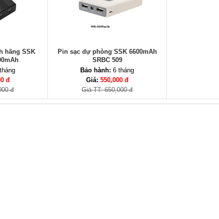
nh hãng SSK
Pin sạc dự phòng SSK 6600mAh
00mAh
SRBC 509
tháng
Bảo hành:
6 tháng
00 đ
Giá:
550,000 đ
000 đ
Giá TT: 650,000 đ