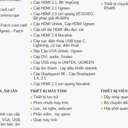
Cáp HDMI 2.1, 8K VegGieg
Thiết bị chu
Cáp HDMI 2.1 Ugreen
RS485
cord cat7
Cáp HDMI 2.0 sợi quang VEGGIEG.
 Commscope
Độ phân giải 4K/60Hz
7
Cáp HDMI Unitek, Cáp HDMI Ugreen
 Patch cord cat8
Cáp nối dài HDMI đầu đực cái
green - Patch
Cáp HDMI 2.0 Novalink
Cáp sạc điện thoại USB type C,
Lightning, củ sạc điện thoại
Dây Cáp VGA Unitek, Ugreen
Cáp DVI, audio, Svideo
Cáp USB máy in UNITEK, UGREEN
Cáp âm thanh , cáp điều khiển alantek
Cáp Displayport 8K - Cáp Displayport
1.4, 2.1
Cáp HDMI 2.1 sợi quang Novalink
N, ÂM SÀN
THIẾT BỊ MÁY TÍNH
THIẾT BỊ VIỄ
Thiết bị lưu trữ
Dây nhảy qua
Phím chuột máy tính
Bộ chuyển đổi
Loa , tai nghe, webcam
Hộp phối qua
link cao cấp
Phần mềm , tay game
, VGA, USB,
Quạt máy tính
, âm bàn, âm