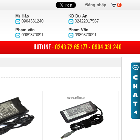
Đăng nhập
0
Mr Hào
KD Dự Án
0904331240
02422017567
Phạm vân
Phạm Vân
0989370091
0989370091
HOTLINE :
0243.72.65.177 - 0904.331.240