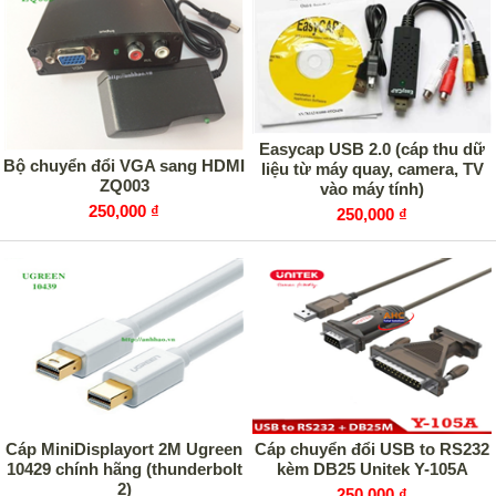
Easycap USB 2.0 (cáp thu dữ
Bộ chuyển đổi VGA sang HDMI
liệu từ máy quay, camera, TV
ZQ003
vào máy tính)
250,000 ₫
250,000 ₫
Cáp MiniDisplayort 2M Ugreen
Cáp chuyển đổi USB to RS232
10429 chính hãng (thunderbolt
kèm DB25 Unitek Y-105A
2)
250,000 ₫