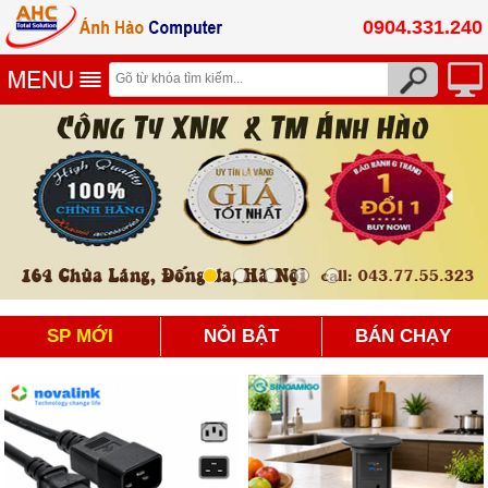
0904.331.240
SP MỚI
NỎI BẬT
BÁN CHẠY