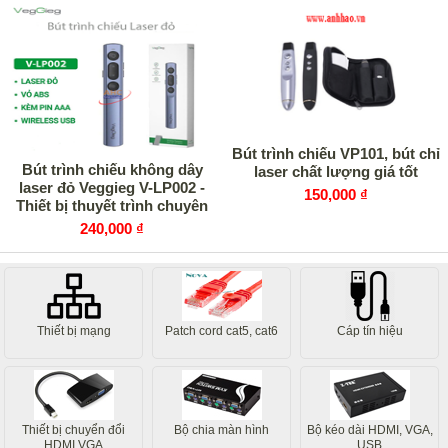
Bút trình chiếu VP101, bút chỉ
Bút trình chiếu không dây
laser chất lượng giá tốt
laser đỏ Veggieg V-LP002 -
150,000 ₫
Thiết bị thuyết trình chuyên
nghiệp
240,000 ₫
Thiết bị mạng
Patch cord cat5, cat6
Cáp tín hiệu
Thiết bị chuyển đổi
Bộ chia màn hình
Bộ kéo dài HDMI, VGA,
HDMI,VGA
USB