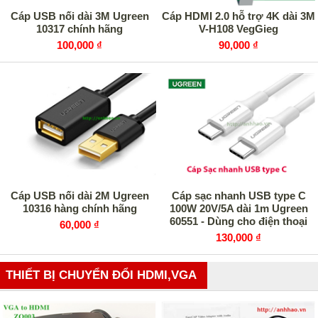
Cáp USB nối dài 3M Ugreen
Cáp HDMI 2.0 hỗ trợ 4K dài 3M
10317 chính hãng
V-H108 VegGieg
100,000 ₫
90,000 ₫
Cáp USB nối dài 2M Ugreen
Cáp sạc nhanh USB type C
10316 hàng chính hãng
100W 20V/5A dài 1m Ugreen
60551 - Dùng cho điện thoại
60,000 ₫
samsung, iphone, ipad,
130,000 ₫
android
THIẾT BỊ CHUYỂN ĐỔI HDMI,VGA