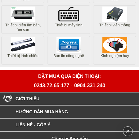
Thiết bị điện âm bàn,
Thiết bị máy tính
Thiết bị viễn thông
âm sàn
Thiết bị trình chiếu
Bản tin công nghệ
Kinh nghiệm hay
ĐẶT MUA QUA ĐIỆN THOẠI:
0243.72.65.177
-
0904.331.240
GIỚI THIỆU
HƯỚNG DẪN MUA HÀNG
LIÊN HỆ - GÓP Ý
Công ty Ánh Hào