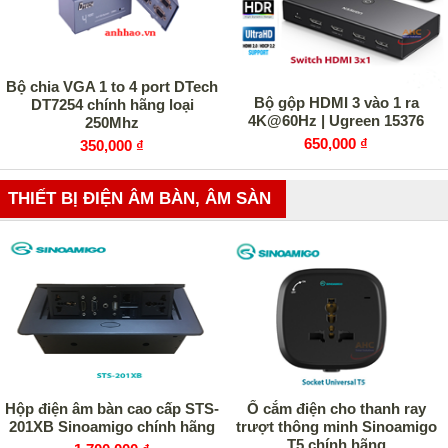
Bộ chia VGA 1 to 4 port DTech
Bộ gộp HDMI 3 vào 1 ra
DT7254 chính hãng loại
4K@60Hz | Ugreen 15376
250Mhz
650,000 ₫
350,000 ₫
THIẾT BỊ ĐIỆN ÂM BÀN, ÂM SÀN
Hộp điện âm bàn cao cấp STS-
Ổ cắm điện cho thanh ray
201XB Sinoamigo chính hãng
trượt thông minh Sinoamigo
T5 chính hãng