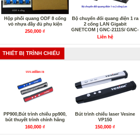
Hộp phối quang ODF 8 cổng
Bộ chuyển đổi quang điện 1 ra
vỏ nhựa đầy đủ phụ kiện
2 cổng LAN Gigabit
GNETCOM | GNC-2111S/ GNC-
250,000 ₫
2112S
Liên hệ
THIẾT BỊ TRÌNH CHIẾU
PP900,Bút trình chiếu pp900,
Bút trình chiếu laser Vesine
bút thuyết trình chính hãng
VP150
160,000 ₫
150,000 ₫