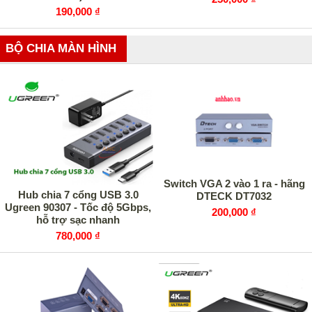
190,000 ₫
BỘ CHIA MÀN HÌNH
Switch VGA 2 vào 1 ra - hãng
Hub chia 7 cổng USB 3.0
DTECK DT7032
Ugreen 90307 - Tốc độ 5Gbps,
200,000 ₫
hỗ trợ sạc nhanh
780,000 ₫