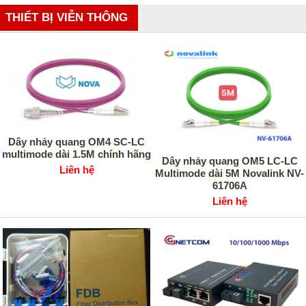
THIẾT BỊ VIỄN THÔNG
Dây nhảy quang OM4 SC-LC
multimode dài 1.5M chính hãng
Dây nhảy quang OM5 LC-LC
Liên hệ
Multimode dài 5M Novalink NV-
61706A
Liên hệ