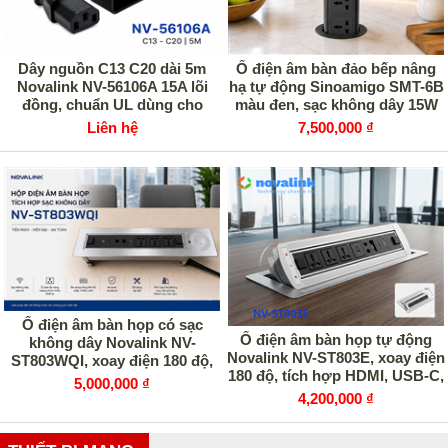
Dây nguồn C13 C20 dài 5m
Ổ điện âm bàn đảo bếp nâng
Novalink NV-56106A 15A lõi
hạ tự động Sinoamigo SMT-6B
đồng, chuẩn UL dùng cho
màu đen, sạc không dây 15W
UPS, PDU công suất lớn
Liên hệ
7,500,000 ₫
Ổ điện âm bàn họp có sạc
Ổ điện âm bàn họp tự động
không dây Novalink NV-
Novalink NV-ST803E, xoay điện
ST803WQI, xoay điện 180 độ,
180 độ, tích hợp HDMI, USB-C,
tích hợp HDMI và USB-C
5,000,000 ₫
mạng LAN
4,200,000 ₫