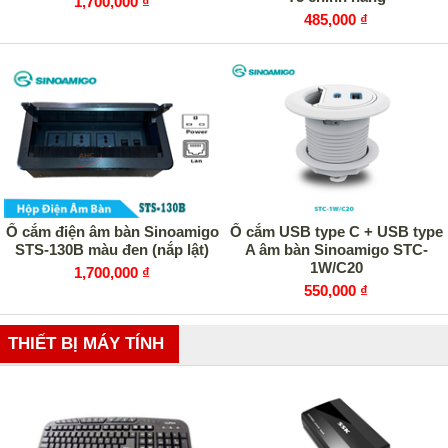
1,700,000 ₫
485,000 ₫
Ổ cắm điện âm bàn Sinoamigo
Ổ cắm USB type C + USB type
STS-130B màu đen (nắp lật)
A âm bàn Sinoamigo STC-
1W/C20
1,700,000 ₫
550,000 ₫
THIẾT BỊ MÁY TÍNH