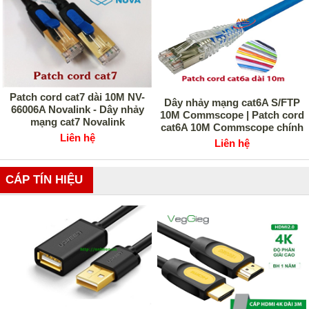
Patch cord cat7 dài 10M NV-
Dây nhảy mạng cat6A S/FTP
66006A Novalink - Dây nhảy
10M Commscope | Patch cord
mạng cat7 Novalink
cat6A 10M Commscope chính
Liên hệ
hãng
Liên hệ
CÁP TÍN HIỆU