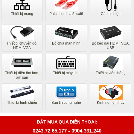
Thiết bị mạng
Patch cord cat5, cat6
Cáp tín hiệu
Thiết bị chuyển đổi
Bộ chia màn hình
Bộ kéo dài HDMI, VGA,
HDMI,VGA
USB
Thiết bị điện âm bàn,
Thiết bị máy tính
Thiết bị viễn thông
âm sàn
Thiết bị trình chiếu
Bản tin công nghệ
Kinh nghiệm hay
ĐẶT MUA QUA ĐIỆN THOẠI:
0243.72.65.177
-
0904.331.240