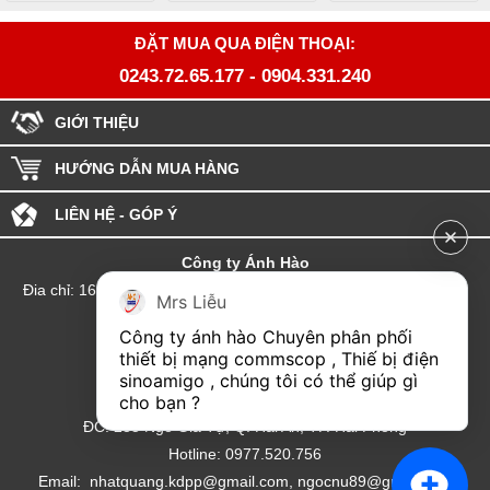
ĐẶT MUA QUA ĐIỆN THOẠI:
0243.72.65.177
-
0904.331.240
GIỚI THIỆU
HƯỚNG DẪN MUA HÀNG
LIÊN HỆ - GÓP Ý
Công ty Ánh Hào
Đia chỉ: 164 Phố Chùa Láng - Phường Láng - Thành phố Hà Nội
Mrs Liễu
hotline:0904.331.240
Công ty ánh hào Chuyên phân phối 
Email: Kinhdoanhanhhao@gmail.com
thiết bị mạng commscop , Thiế bị điện 
sinoamigo , chúng tôi có thể giúp gì 
Đại lý Hải Phòng
cho bạn ?
ĐC: 235 Ngô Gia Tự, Q. Hải An, TP. Hải Phòng
Hotline: 0977.520.756
Email: nhatquang.kdpp@gmail.com, ngocnu89@gmail.com