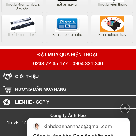
Thiết bị điện âm bàn,
Thiết bị máy tính
Thiết bị viễn thông
âm sàn
Thiết bị trình chiếu
Bản tin công nghệ
Kinh nghiệm hay
ĐẶT MUA QUA ĐIỆN THOẠI:
0243.72.65.177
-
0904.331.240
GIỚI THIỆU
HƯỚNG DẪN MUA HÀNG
LIÊN HỆ - GÓP Ý
Công ty Ánh Hào
Đia chỉ: 164 Phố Chùa Láng - Phường Láng - Thành phố Hà Nội
kinhdoanhanhhao@gmail.com
hotline:0904.331.240