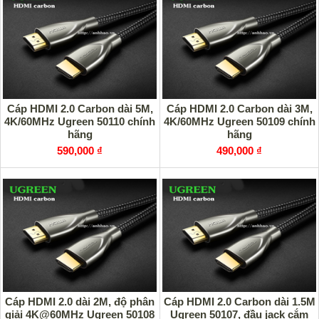
Cáp HDMI 2.0 Carbon dài 5M,
Cáp HDMI 2.0 Carbon dài 3M,
4K/60MHz Ugreen 50110 chính
4K/60MHz Ugreen 50109 chính
hãng
hãng
590,000 ₫
490,000 ₫
Cáp HDMI 2.0 dài 2M, độ phân
Cáp HDMI 2.0 Carbon dài 1.5M
giải 4K@60MHz Ugreen 50108
Ugreen 50107, đầu jack cắm