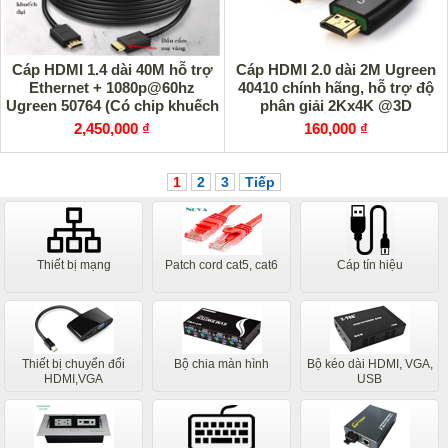
Cáp HDMI 1.4 dài 40M hỗ trợ
Cáp HDMI 2.0 dài 2M Ugreen
Ethernet + 1080p@60hz
40410 chính hãng, hỗ trợ độ
Ugreen 50764 (Có chip khuếch
phân giải 2Kx4K @3D
đại)
2,450,000 ₫
160,000 ₫
1
2
3
Tiếp
Thiết bị mạng
Patch cord cat5, cat6
Cáp tín hiệu
Thiết bị chuyển đổi
Bộ chia màn hình
Bộ kéo dài HDMI, VGA,
HDMI,VGA
USB