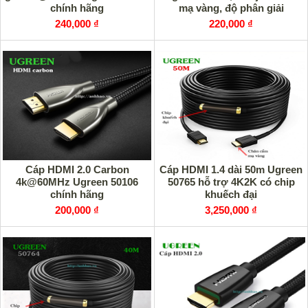
chính hãng
mạ vàng, độ phân giải
4K/60MHz
240,000 ₫
220,000 ₫
Cáp HDMI 2.0 Carbon
Cáp HDMI 1.4 dài 50m Ugreen
4k@60MHz Ugreen 50106
50765 hỗ trợ 4K2K có chip
chính hãng
khuếch đại
200,000 ₫
3,250,000 ₫