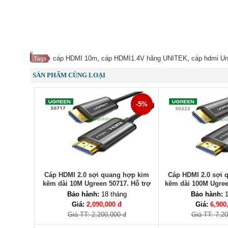
cáp HDMI 10m
,
cáp HDMI1.4V hãng UNITEK
,
cáp hdmi Un
SẢN PHẨM CÙNG LOẠI
-5%
Cáp HDMI 2.0 sợi quang hợp kim
Cáp HDMI 2.0 sợi 
kẽm dài 10M Ugreen 50717. Hỗ trợ
kẽm dài 100M Ugree
4K/60Hz
độ phân giải
Bảo hành:
18 tháng
Bảo hành:
1
Giá:
2,090,000 đ
Giá:
6,900
Giá TT: 2,200,000 đ
Giá TT: 7,2