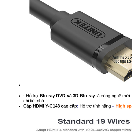
: Hỗ trợ
Blu-ray DVD và 3D Blu-ray
-
là công nghệ mới 
chi tiết nhỏ...
Cáp HDMI Y-C143 cao c
ấp
:
Hỗ trợ tính năng
–
High sp