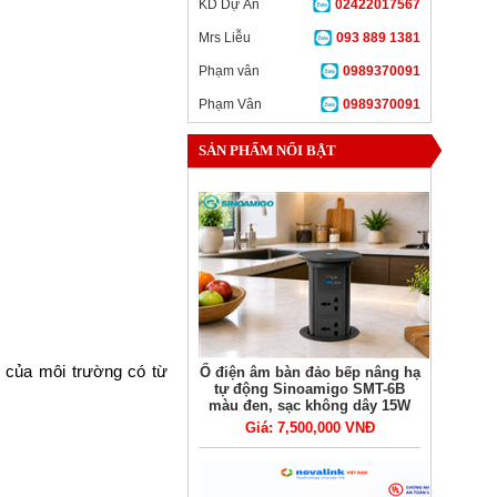
KD Dự Án
02422017567
Mrs Liễu
093 889 1381
Phạm vân
0989370091
Phạm Vân
0989370091
SẢN PHẨM NỔI BẬT
 của môi trường có từ
Ổ điện âm bàn đảo bếp nâng hạ
tự động Sinoamigo SMT-6B
màu đen, sạc không dây 15W
Giá: 7,500,000 VNĐ