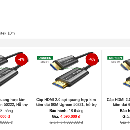
itek 10m
-4%
-4%
quang hợp kim
Cáp HDMI 2.0 sợi quang hợp kim
Cáp HDMI 2.
n 50222, Hỗ trợ
kẽm dài 80M Ugreen 50221, hỗ trợ
kẽm dài 
 4K/60Hz
4K@60Hz HDR
8 tháng
Bảo hành:
18 tháng
Bảo h
,000 đ
Giá:
4,590,000 đ
Giá
00,000 đ
Giá TT: 4,800,000 đ
Giá T