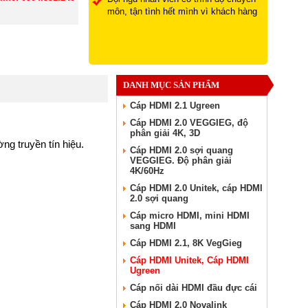
môn, tận tình hết mình vì khách hàng
DANH MỤC SẢN PHẨM
Cáp HDMI 2.1 Ugreen
Cáp HDMI 2.0 VEGGIEG, độ
phân giải 4K, 3D
g truyền tín hiệu.
Cáp HDMI 2.0 sợi quang
VEGGIEG. Độ phân giải
4K/60Hz
Cáp HDMI 2.0 Unitek, cáp HDMI
2.0 sợi quang
Cáp micro HDMI, mini HDMI
sang HDMI
Cáp HDMI 2.1, 8K VegGieg
Cáp HDMI Unitek, Cáp HDMI
Ugreen
Cáp nối dài HDMI đầu đực cái
Cáp HDMI 2.0 Novalink