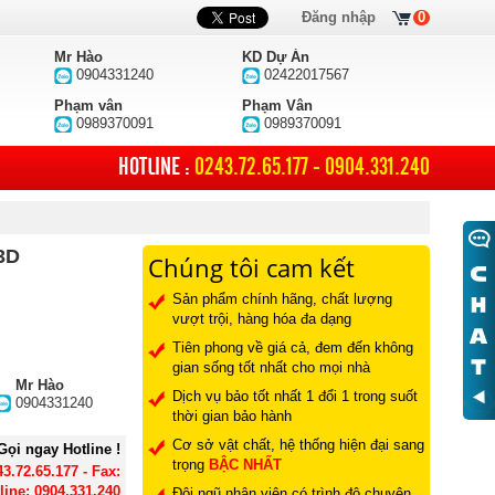
Đăng nhập
0
Mr Hào
KD Dự Án
0904331240
02422017567
Phạm vân
Phạm Vân
0989370091
0989370091
HOTLINE :
0243.72.65.177 - 0904.331.240
3D
Chúng tôi cam kết
Sản phẩm chính hãng, chất lượng
vượt trội, hàng hóa đa dạng
Tiên phong về giá cả, đem đến không
gian sống tốt nhất cho mọi nhà
Mr Hào
Dịch vụ bảo tốt nhất 1 đổi 1 trong suốt
0904331240
thời gian bảo hành
Cơ sở vật chất, hệ thống hiện đại sang
Gọi ngay Hotline !
trọng
BẬC NHẤT
43.72.65.177 - Fax:
line: 0904.331.240
Đội ngũ nhân viên có trình độ chuyên