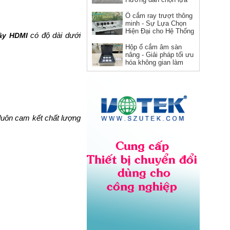
và sử dụng
Ổ cắm ray trượt thông
minh - Sự Lựa Chọn
Hiện Đại cho Hệ Thống
có độ dài dưới
ây HDMI
Điện
Hộp ổ cắm âm sàn
nâng - Giải pháp tối ưu
hóa không gian làm
việc
Dây nguồn C19 C20 Novalink
NV-56302A lõi đồng 12AWG,
chịu tải 20A cho server và UPS
Giá: Liên hệ
 luôn cam kết chất lượng
Dây nhảy quang Multimode
OM5 LC-LC dài 3M Novalink NV-
61704A chính hãng