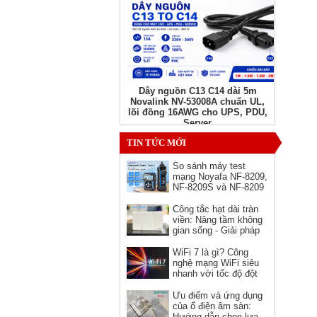
Dây nguồn C13 C14 dài 5m
Novalink NV-53008A chuẩn UL,
lõi đồng 16AWG cho UPS, PDU,
Server
Giá: Liên hệ
TIN TỨC MỚI
So sánh máy test
mạng Noyafa NF-8209,
NF-8209S và NF-8209
Pro - nên chọn phiên
bản nào?
Công tắc hạt dài tràn
viền: Nâng tầm không
gian sống - Giải pháp
hoàn hảo cho kiến trúc
hiện đại
WiFi 7 là gì? Công
nghệ mạng WiFi siêu
Ổ cắm HDMI âm tường hình
nhanh với tốc độ đột
vuông Novalink chính hãng
phá
Ưu điểm và ứng dụng
Giá: 150,000 VNĐ
của ổ điện âm sàn:
Hướng dẫn chọn lựa