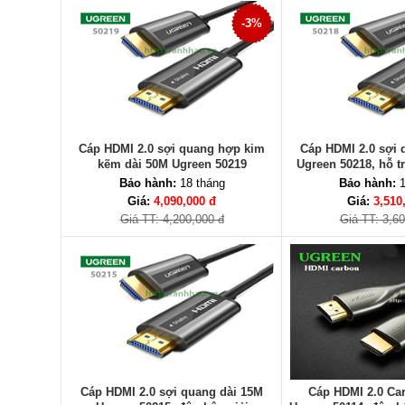
-3%
Cáp HDMI 2.0 sợi quang hợp kim
Cáp HDMI 2.0 sợi 
kẽm dài 50M Ugreen 50219
Ugreen 50218, hỗ t
4K/60
Bảo hành:
18 tháng
Bảo hành:
1
Giá:
4,090,000 đ
Giá:
3,510
Giá TT: 4,200,000 đ
Giá TT: 3,6
Cáp HDMI 2.0 sợi quang dài 15M
Cáp HDMI 2.0 Ca