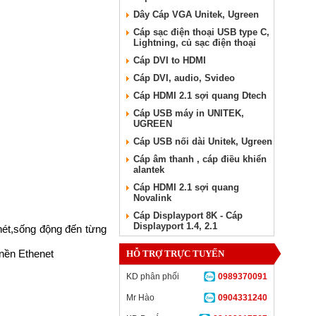
Dây Cáp VGA Unitek, Ugreen
Cáp sạc điện thoại USB type C,
Lightning, củ sạc điện thoại
Cáp DVI to HDMI
Cáp DVI, audio, Svideo
Cáp HDMI 2.1 sợi quang Dtech
Cáp USB máy in UNITEK,
UGREEN
Cáp USB nối dài Unitek, Ugreen
Cáp âm thanh , cáp điều khiển
alantek
Cáp HDMI 2.1 sợi quang
Novalink
Cáp Displayport 8K - Cáp
Displayport 1.4, 2.1
nét,sống động đến từng
 nền Ethenet
HỖ TRỢ TRỰC TUYẾN
KD phân phối
0989370091
Mr Hào
0904331240