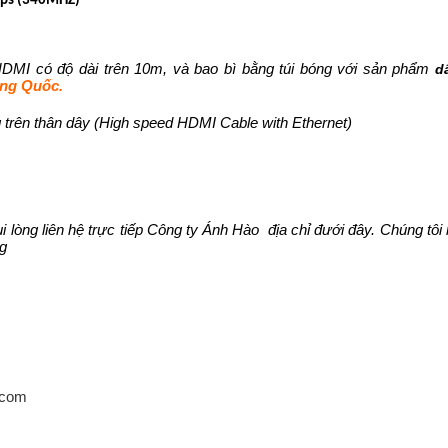
ps (340MHZ)
MI có độ dài trên 10m, và bao bì bằng túi bóng với sản phẩm
d
ung Quốc
.
 trên thân dây (High speed HDMI Cable with Ethernet)
ui lòng liên hệ trực tiếp Công ty Ánh Hào
địa chỉ đưới đây. Ch
úng tôi
ng
.com