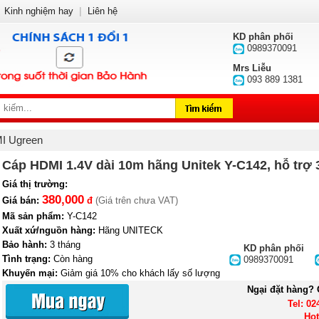
Kinh nghiệm hay
|
Liên hệ
KD phân phối
0989370091
Mrs Liễu
093 889 1381
I Ugreen
Cáp HDMI 1.4V dài 10m hãng Unitek Y-C142, hỗ trợ 
Giá thị trường:
380,000
Giá bán:
đ
(Giá trên chưa VAT)
Mã sản phẩm:
Y-C142
Xuất xứ/nguồn hàng:
Hãng UNITECK
Bảo hành:
3 tháng
KD phân phối
Tình trạng:
Còn hàng
0989370091
Khuyến mại:
Giảm giá 10% cho khách lấy số lượng
Ngại đặt hàng? 
Tel: 02
Hot