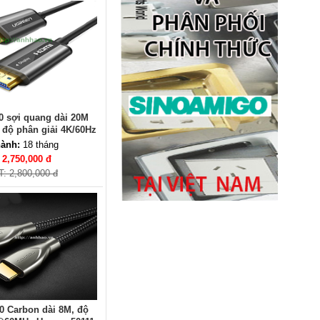
Novalink KA-01
Giá: 2,650,000 VNĐ
0 sợi quang dài 20M
 độ phân giải 4K/60Hz
ành:
18 tháng
Ổ cắm âm bàn đảo bếp nâng
:
2,750,000 đ
hạ, tích hợp sạc không dây, loa
T: 2,800,000 đ
bluetooth Sinoamigo STP-
2AB/Pub+Qi
Giá: 4,600,000 VNĐ
0 Carbon dài 8M, độ