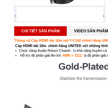
CHI TIẾT SẢN PHẨM
VIDEO SẢN PHẨM
Thông số Cáp HDMI dài 10m mã Y-C142 chính hãng UN
Cáp HDMI dài 10m ch
ính hãng UNITEK với những tính 
Chức năng
Audio Return Chanel
: l
à
khả năng truyền cả
Hỗ trợ độ phân giải
lên tới:
4096 × 3112
l
à độ phân giải