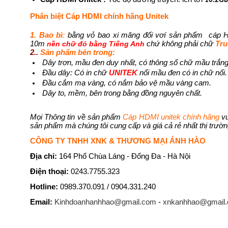
10.2Gb
Phân biệt Cáp HDMI chính hãng Unitek
1. Bao bì
:
bằng vỏ bao xi măng đối vơí sản phẩm cáp HD
10m
chứ không phải chữ
Tr
nền chữ đỏ bằng Tiếng Anh
2..
Sản phẩm bên trong:
Dây trơn, mầu đen duy nhất, có thông số chữ mầu trắng
Đầu dây: Có in chữ
UNITEK
nổi mầu đen có in chữ nổi.
Đầu cắm mạ vàng, có nắm bảo vệ mầu vàng cam.
Dây to, mềm, bên trong bằng đồng nguyên chất.
M
ọi Thông tin về sản phẩm
Cáp HDMI unitek chính hãng
v
sản phẩm mà chúng tôi cung cấp và giá cả rẻ nhất thị trườ
CÔNG TY TNHH XNK & THƯƠNG MẠI ÁNH HÀO
Địa chỉ:
164 Phố Chùa Láng - Đống Đa - Hà Nội
Điện thoại:
0243.7755.323
Hotline:
0989.370.091 / 0904.331.240
Email:
Kinhdoanhanhhao@gmail.com
-
xnkanhhao@gmail