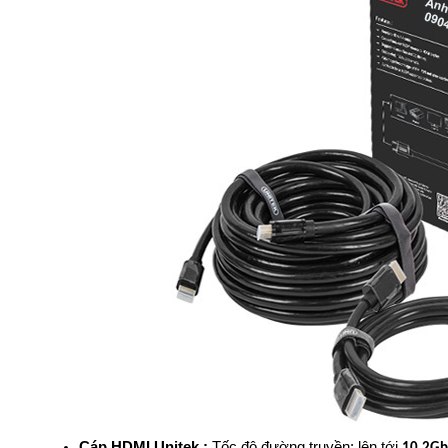
Cáp HDMI Unitek :
Tốc độ đường truyền: lên tới