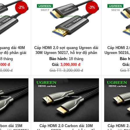
-2%
-3%
quang dài 40M
Cáp HDMI 2.0 sợi quang Ugreen dài
Cáp HDMI 2.
rợ độ phân giải
30M Ugreen 50217, hỗ trợ độ phân
Ugreen 50216,
Hz
giải 4K/60Hz
8 tháng
Bảo hành:
18 tháng
Bảo h
,000 đ
Giá:
3,090,000 đ
Giá
00,000 đ
Giá TT: 3,200,000 đ
Giá T
rbon dài 15M
Cáp HDMI 2.0 Carbon dài 10M
Cáp HDMI 2.