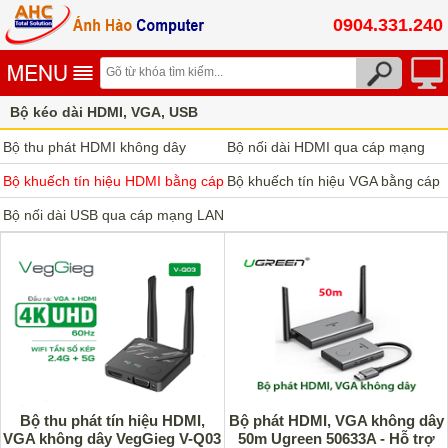
0904.331.240
Bộ kéo dài HDMI, VGA, USB
Bộ khuếch tín hiệu HDMI bằng cáp mạng Lan
Bộ thu phát HDMI không dây
Bộ nối dài HDMI qua cáp mạng
Unitek
Bộ khuếch tín hiệu HDMI bằng cáp
LAN Dtech (HDMI Extender)
Bộ khuếch tín hiệu VGA bằng cáp
mạng Lan
Bộ nối dài USB qua cáp mạng LAN
mạng Lan
Bộ thu phát tín hiệu HDMI,
Bộ phát HDMI, VGA không dây
VGA không dây VegGieg V-Q03
50m Ugreen 50633A - Hỗ trợ