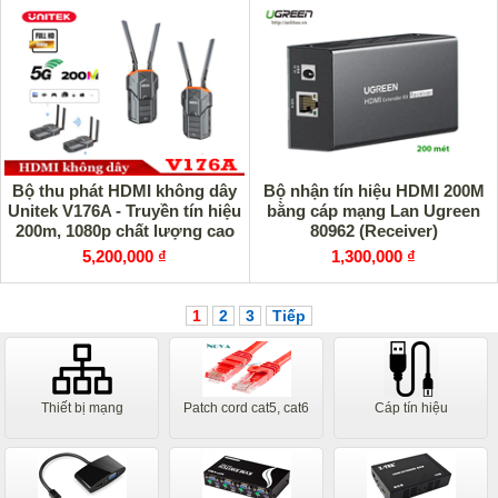
Bộ thu phát HDMI không dây
Bộ nhận tín hiệu HDMI 200M
Unitek V176A - Truyền tín hiệu
bằng cáp mạng Lan Ugreen
200m, 1080p chất lượng cao
80962 (Receiver)
5,200,000 ₫
1,300,000 ₫
1
2
3
Tiếp
Thiết bị mạng
Patch cord cat5, cat6
Cáp tín hiệu