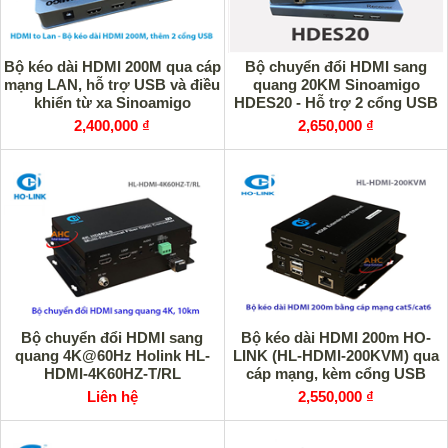
Bộ kéo dài HDMI 200M qua cáp
Bộ chuyển đổi HDMI sang
mạng LAN, hỗ trợ USB và điều
quang 20KM Sinoamigo
khiển từ xa Sinoamigo
HDES20 - Hỗ trợ 2 cổng USB
HDES200-KVM
và IR
2,400,000 ₫
2,650,000 ₫
Bộ chuyển đổi HDMI sang
Bộ kéo dài HDMI 200m HO-
quang 4K@60Hz Holink HL-
LINK (HL-HDMI-200KVM) qua
HDMI-4K60HZ-T/RL
cáp mạng, kèm cổng USB
Liên hệ
2,550,000 ₫