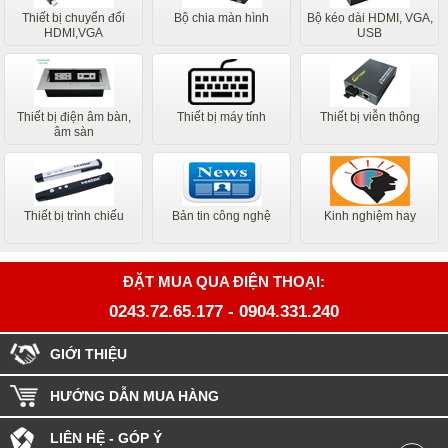
Thiết bị chuyển đổi
Bộ chia màn hình
Bộ kéo dài HDMI, VGA,
HDMI,VGA
USB
Thiết bị điện âm bàn,
Thiết bị máy tính
Thiết bị viễn thông
âm sàn
Thiết bị trình chiếu
Bản tin công nghệ
Kinh nghiệm hay
ĐẶT MUA QUA ĐIỆN THOẠI:
0243.72.65.177
-
0904.331.240
GIỚI THIỆU
HƯỚNG DẪN MUA HÀNG
LIÊN HỆ - GÓP Ý