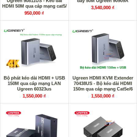
Ugreen 90811US - Kéo dài
dây 50M Ugreen 90909A
HDMI 50M qua cáp mạng cat5/
3,540,000 ₫
cat6
950,000 ₫
Bộ phát kéo dài HDMI + USB
Ugreen HDMI KVM Extender
150M qua cáp mạng LAN
70438US - Bộ kéo dài HDMI
Ugreen 60323us
150m qua cáp mạng Cat5e/6
với điều khiển IR
1,550,000 ₫
1,550,000 ₫