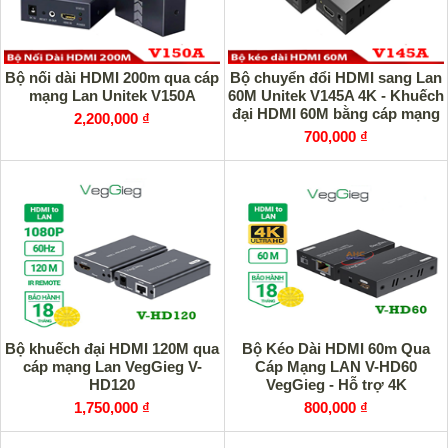
Bộ nối dài HDMI 200m qua cáp
Bộ chuyển đổi HDMI sang Lan
mạng Lan Unitek V150A
60M Unitek V145A 4K - Khuếch
đại HDMI 60M bằng cáp mạng
2,200,000 ₫
Lan
700,000 ₫
Bộ khuếch đại HDMI 120M qua
Bộ Kéo Dài HDMI 60m Qua
cáp mạng Lan VegGieg V-
Cáp Mạng LAN V-HD60
HD120
VegGieg - Hỗ trợ 4K
1,750,000 ₫
800,000 ₫