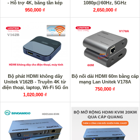
- Hỗ trợ 4K, băng tần kép
1080p@60Hz, 5GHz
2.4G/5G
950,000 ₫
2,650,000 ₫
Bộ phát HDMI không dây
Bộ nối dài HDMI 60m bằng cáp
Unitek V162B - Truyền 4K từ
mạng Lan Unitek V178A
điện thoại, laptop, Wi-Fi 5G ổn
750,000 ₫
định
1,020,000 ₫