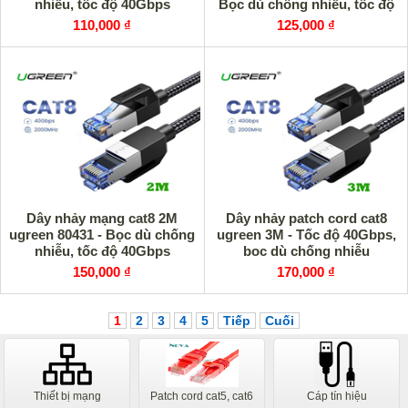
nhiễu, tốc độ 40Gbps
Bọc dù chống nhiễu, tốc độ
40Gbps
110,000 ₫
125,000 ₫
Dây nhảy mạng cat8 2M
Dây nhảy patch cord cat8
ugreen 80431 - Bọc dù chống
ugreen 3M - Tốc độ 40Gbps,
nhiễu, tốc độ 40Gbps
boc dù chống nhiễu
150,000 ₫
170,000 ₫
1
2
3
4
5
Tiếp
Cuối
Thiết bị mạng
Patch cord cat5, cat6
Cáp tín hiệu