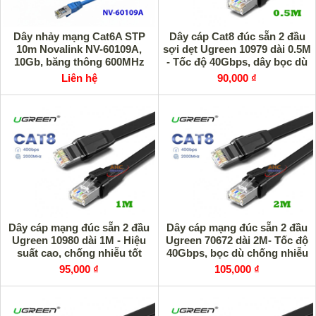
Dây nhảy mạng Cat6A STP
Dây cáp Cat8 đúc sẵn 2 đầu
10m Novalink NV-60109A,
sợi dẹt Ugreen 10979 dài 0.5M
10Gb, băng thông 600MHz
- Tốc độ 40Gbps, dây bọc dù
siêu bền
Liên hệ
90,000 ₫
Dây cáp mạng đúc sẵn 2 đầu
Dây cáp mạng đúc sẵn 2 đầu
Ugreen 10980 dài 1M - Hiệu
Ugreen 70672 dài 2M- Tốc độ
suất cao, chống nhiễu tốt
40Gbps, bọc dù chống nhiễu
95,000 ₫
105,000 ₫