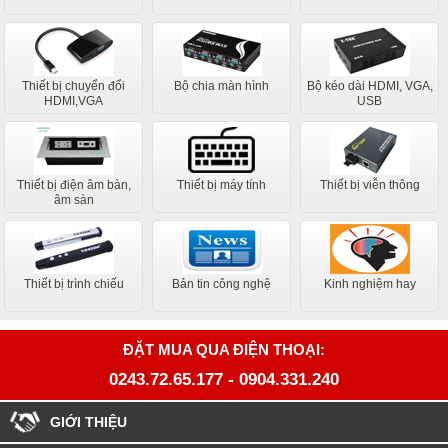
Thiết bị chuyển đổi
Bộ chia màn hình
Bộ kéo dài HDMI, VGA,
HDMI,VGA
USB
Thiết bị điện âm bàn,
Thiết bị máy tính
Thiết bị viễn thông
âm sàn
Thiết bị trình chiếu
Bản tin công nghệ
Kinh nghiệm hay
ĐẶT MUA QUA ĐIỆN THOẠI:
0243.72.65.177
-
0904.331.240
GIỚI THIỆU