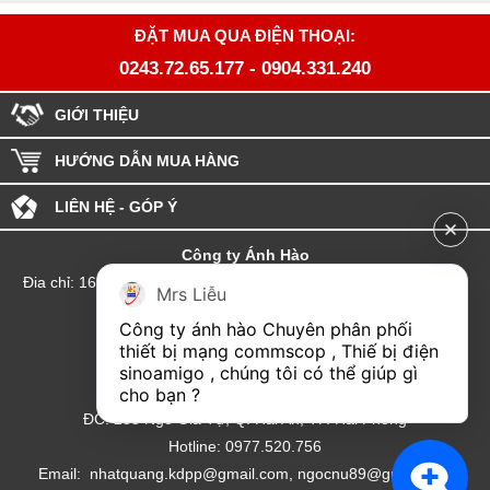
ĐẶT MUA QUA ĐIỆN THOẠI:
0243.72.65.177
-
0904.331.240
GIỚI THIỆU
HƯỚNG DẪN MUA HÀNG
LIÊN HỆ - GÓP Ý
Công ty Ánh Hào
Đia chỉ: 164 Phố Chùa Láng - Phường Láng - Thành phố Hà Nội
Mrs Liễu
hotline:0904.331.240
Công ty ánh hào Chuyên phân phối 
Email: Kinhdoanhanhhao@gmail.com
thiết bị mạng commscop , Thiế bị điện 
sinoamigo , chúng tôi có thể giúp gì 
Đại lý Hải Phòng
cho bạn ?
ĐC: 235 Ngô Gia Tự, Q. Hải An, TP. Hải Phòng
Hotline: 0977.520.756
Email: nhatquang.kdpp@gmail.com, ngocnu89@gmail.com