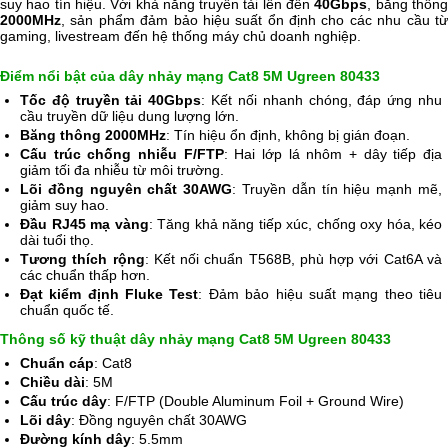
suy hao tín hiệu. Với khả năng truyền tải lên đến
40Gbps
, băng thôn
2000MHz
, sản phẩm đảm bảo hiệu suất ổn định cho các nhu cầu từ
gaming, livestream đến hệ thống máy chủ doanh nghiệp.
Điểm nổi bật của dây nhảy mạng Cat8 5M Ugreen 80433
Tốc độ truyền tải 40Gbps
: Kết nối nhanh chóng, đáp ứng nhu
cầu truyền dữ liệu dung lượng lớn.
Băng thông 2000MHz
: Tín hiệu ổn định, không bị gián đoạn.
Cấu trúc chống nhiễu F/FTP
: Hai lớp lá nhôm + dây tiếp địa
giảm tối đa nhiễu từ môi trường.
Lõi đồng nguyên chất 30AWG
: Truyền dẫn tín hiệu mạnh mẽ,
giảm suy hao.
Đầu RJ45 mạ vàng
: Tăng khả năng tiếp xúc, chống oxy hóa, kéo
dài tuổi thọ.
Tương thích rộng
: Kết nối chuẩn T568B, phù hợp với Cat6A và
các chuẩn thấp hơn.
Đạt kiểm định Fluke Test
: Đảm bảo hiệu suất mạng theo tiêu
chuẩn quốc tế.
Thông số kỹ thuật dây nhảy mạng Cat8 5M Ugreen 80433
Chuẩn cáp
: Cat8
Chiều dài
: 5M
Cấu trúc dây
: F/FTP (Double Aluminum Foil + Ground Wire)
Lõi dây
: Đồng nguyên chất 30AWG
Đường kính dây
: 5.5mm