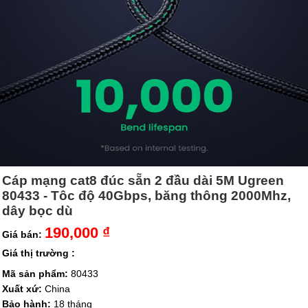
Cáp mạng cat8 đúc sẵn 2 đầu dài 5M Ugreen
80433 - Tôc độ 40Gbps, băng thông 2000Mhz,
dây bọc dù
190,000 ₫
Giá bán:
Giá thị trường :
Mã sản phẩm:
80433
Xuất xứ:
China
Bảo hành:
18 tháng