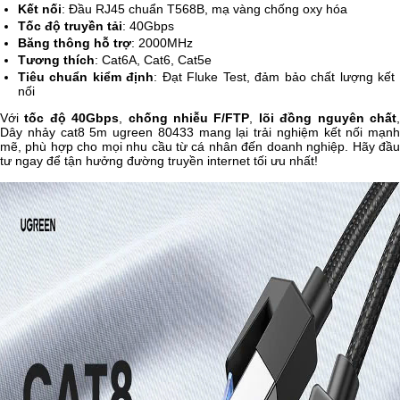
Kết nối
: Đầu RJ45 chuẩn T568B, mạ vàng chống oxy hóa
Tốc độ truyền tải
: 40Gbps
Băng thông hỗ trợ
: 2000MHz
Tương thích
: Cat6A, Cat6, Cat5e
Tiêu chuẩn kiểm định
: Đạt Fluke Test, đảm bảo chất lượng kết
nối
Với
tốc độ 40Gbps
,
chống nhiễu F/FTP
,
lõi đồng nguyên chất
Dây nhảy cat8 5m ugreen 80433 mang lại trải nghiệm kết nối mạnh
mẽ, phù hợp cho mọi nhu cầu từ cá nhân đến doanh nghiệp. Hãy đầu
tư ngay để tận hưởng đường truyền internet tối ưu nhất!