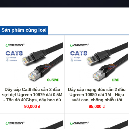
Sản phẩm cùng loại
Dây cáp Cat8 đúc sẵn 2 đầu
Dây cáp mạng đúc sẵn 2 đầu
sợi dẹt Ugreen 10979 dài 0.5M
Ugreen 10980 dài 1M - Hiệu
- Tốc độ 40Gbps, dây bọc dù
suất cao, chống nhiễu tốt
siêu bền
90,000 ₫
95,000 ₫