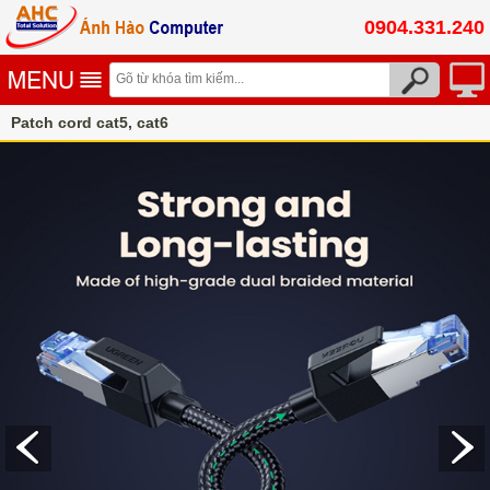
0904.331.240
Patch cord cat5, cat6
Dây nhảy mạng cat8 Ugreen - Patch cord cat8 Ugreen