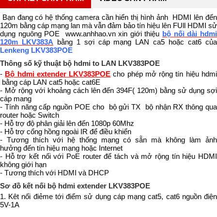
Bạn đang có hệ thống camera cần hiển thị hình ảnh HDMI lên đế
120m bằng cáp mạng lan mà vẫn đảm bảo tín hiệu lên FUll HDMI sử
dụng nguông POE www.anhhao.vn xin giới thiệu
bộ nối dài hdm
120m
LKV383A
bằng 1 sợi cáp mạng LAN ca5 hoặc cat6 củ
Lenkeng LKV383POE
Thông số kỹ thuật bộ hdmi to LAN LKV383POE
-
Bộ hdmi extender LKV383POE
cho phép mở rộng tín hiệu hdm
bằng cáp LAN cat5 hoặc cat6E
- Mở rộng với khoảng cách lên đến 394F( 120m) bằng sử dụng sợi
cáp mang
- Tính năng cấp nguồn POE cho bộ gửi TX bộ nhận RX thông qua
router hoặc Switch
- Hỗ trợ độ phân giải lên đến 1080p 60Mhz
- Hỗ trợ cổng hồng ngoài IR để điều khiển
- Tương thích với hệ thống mạng có sẵn mà không làm ảnh
hưởng đến tín hiệu mạng hoặc Internet
- Hỗ trợ kết nối với PoE router để tách và mở rộng tín hiệu HDMI
không giới hạn
- Tương thích với HDMI và DHCP
Sơ đồ kết nối bộ hdmi extender LKV383POE
1. Kêt nối điẻme tới điểm sử dụng cáp mạng cat5, cat6 nguồn điện
5V-1A