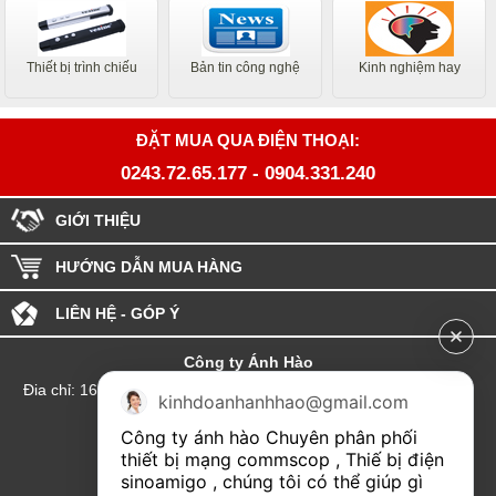
Thiết bị trình chiếu
Bản tin công nghệ
Kinh nghiệm hay
ĐẶT MUA QUA ĐIỆN THOẠI:
0243.72.65.177
-
0904.331.240
GIỚI THIỆU
HƯỚNG DẪN MUA HÀNG
LIÊN HỆ - GÓP Ý
Công ty Ánh Hào
Đia chỉ: 164 Phố Chùa Láng - Phường Láng - Thành phố Hà Nội
kinhdoanhanhhao@gmail.com
hotline:0904.331.240
Công ty ánh hào Chuyên phân phối 
Email: Kinhdoanhanhhao@gmail.com
thiết bị mạng commscop , Thiế bị điện 
sinoamigo , chúng tôi có thể giúp gì 