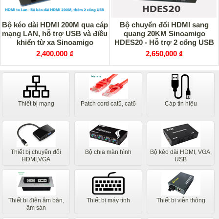
Bộ kéo dài HDMI 200M qua cáp
Bộ chuyển đổi HDMI sang
mạng LAN, hỗ trợ USB và điều
quang 20KM Sinoamigo
khiển từ xa Sinoamigo
HDES20 - Hỗ trợ 2 cổng USB
HDES200-KVM
và IR
2,400,000 ₫
2,650,000 ₫
Thiết bị mạng
Patch cord cat5, cat6
Cáp tín hiệu
Thiết bị chuyển đổi
Bộ chia màn hình
Bộ kéo dài HDMI, VGA,
HDMI,VGA
USB
Thiết bị điện âm bàn,
Thiết bị máy tính
Thiết bị viễn thông
âm sàn