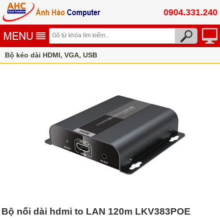
0904.331.240
Bộ kéo dài HDMI, VGA, USB
Bộ khuếch tín hiệu HDMI bằng cáp mạng Lan
Bộ nối dài hdmi to LAN 120m LKV383POE