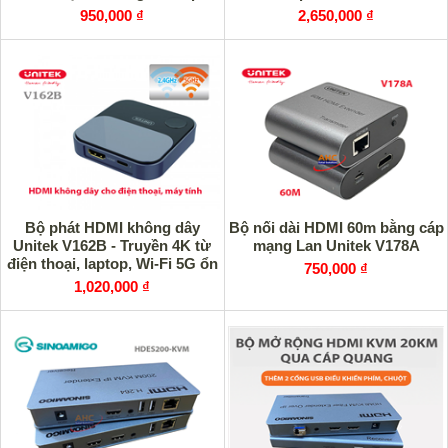
2.4G/5G
950,000 ₫
2,650,000 ₫
Bộ phát HDMI không dây
Bộ nối dài HDMI 60m bằng cáp
Unitek V162B - Truyền 4K từ
mạng Lan Unitek V178A
điện thoại, laptop, Wi-Fi 5G ổn
750,000 ₫
định
1,020,000 ₫