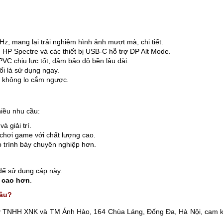
z, mang lại trải nghiệm hình ảnh mượt mà, chi tiết.
 HP Spectre và các thiết bị USB-C hỗ trợ DP Alt Mode.
VC chịu lực tốt, đảm bảo độ bền lâu dài.
ối là sử dụng ngay.
à không lo cắm ngược.
iều nhu cầu:
à giải trí.
chơi game với chất lượng cao.
p trình bày chuyên nghiệp hơn.
ể sử dụng cáp này.
 cao hơn
.
đâu?
 ty TNHH XNK và TM Ánh Hào, 164 Chùa Láng, Đống Đa, Hà Nội, cam k