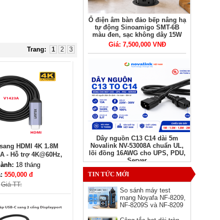
Ổ điện âm bàn đảo bếp nâng hạ
tự động Sinoamigo SMT-6B
màu đen, sạc không dây 15W
Giá: 7,500,000 VNĐ
Trang:
1
2
3
Dây nguồn C13 C14 dài 5m
Novalink NV-53008A chuẩn UL,
sang HDMI 4K 1.8M
lõi đồng 16AWG cho UPS, PDU,
A - Hỗ trợ 4K@60Hz,
Server
hính hãng
ành:
18 tháng
Giá: Liên hệ
TIN TỨC MỚI
á:
550,000 đ
Giá TT:
So sánh máy test
mạng Noyafa NF-8209,
NF-8209S và NF-8209
Pro - nên chọn phiên
bản nào?