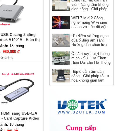
Công tắc hạt dài tràn
viền: Nâng tầm không
gian sống - Giải pháp
hoàn hảo cho kiến trúc
hiện đại
WiFi 7 là gì? Công
nghệ mạng WiFi siêu
Ổ cắm HDMI âm tường hình
nhanh với tốc độ đột
vuông Novalink chính hãng
phá
 USB-C sang 2 cổng
Ưu điểm và ứng dụng
Giá: 150,000 VNĐ
itek V1404A - Hiển thị
của ổ điện âm sàn:
K sắc nét
Hướng dẫn chọn lựa
ành:
18 tháng
và sử dụng
á:
980,000 đ
Ổ cắm ray trượt thông
Giá TT:
minh - Sự Lựa Chọn
Hiện Đại cho Hệ Thống
Điện
Hộp ổ cắm âm sàn
nâng - Giải pháp tối ưu
hóa không gian làm
việc
Dây nguồn C19 C20 Novalink
NV-56302A lõi đồng 12AWG,
chịu tải 20A cho server và UPS
Giá: Liên hệ
h HDMI sang USB-C/A
 - Card Capture Video
80P 60FPS
ành:
18 tháng
á:
Liên hệ