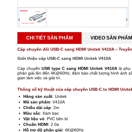
CHI TIẾT SẢN PHẨM
VIDEO SẢN PHẨM
Cáp chuyển đổi USB-C sang HDMI Unitek V410A – Truyền
Giới thiệu cáp USB-C sang HDMI Unitek V410A
Cáp chuyển
USB type C sang HDMI Unitek V410A
là phụ 
phân giải lên đến 4K@60Hz, đảm bảo chất lượng hình ảnh sắc 
gian làm việc và giải trí.
Thông số kỹ thuật của cáp chuyển USB-C to HDMI Unite
Hãng sản xuất
: Unitek
Mã sản phẩm
: V410A
Chiều dài cáp
: 2m
Màu sắc
: Xám bạc
Vật liệu vỏ
: PVC bền bỉ
Chuẩn HDMI
: 2.0a
Hỗ trợ độ phân giải
: 4K@60Hz