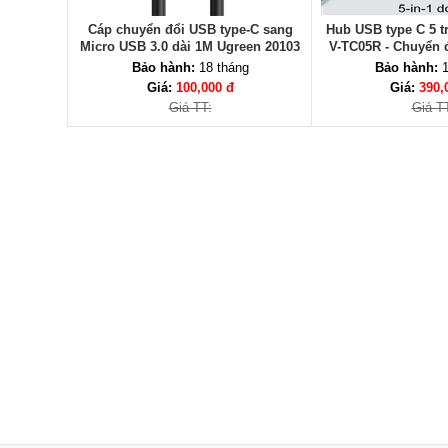
Cáp chuyển đổi USB type-C sang
Hub USB type C 5 t
Micro USB 3.0 dài 1M Ugreen 20103
V-TC05R - Chuyển 
chính hãng
sang HDMI, RJ45, U
Bảo hành:
18 tháng
Bảo hành:
1
PD
Giá:
100,000 đ
Giá:
390,
Giá TT:
Giá T