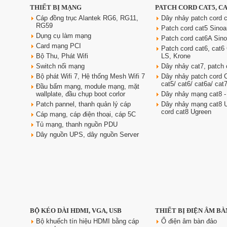
THIẾT BỊ MẠNG
PATCH CORD CAT5, C
Cáp đồng trục Alantek RG6, RG11,
Dây nhảy patch cord c
RG59
Patch cord cat5 Sino
Dụng cụ làm mạng
Patch cord cat6A Sin
Card mạng PCI
Patch cord cat6, cat
Bộ Thu, Phát Wifi
LS, Krone
Switch nối mạng
Dây nhảy cat7, patch 
Bộ phát Wifi 7, Hệ thống Mesh Wifi 7
Dây nhảy patch cord
cat5/ cat6/ cat6a/ cat
Đầu bấm mạng, module mạng, mặt
wallplate, đầu chụp boot corlor
Dây nhảy mạng cat8 -
Patch pannel, thanh quản lý cáp
Dây nhảy mạng cat8 U
cord cat8 Ugreen
Cáp mạng, cáp điện thoại, cáp 5C
Tủ mạng, thanh nguồn PDU
Dây nguồn UPS, dây nguồn Server
BỘ KÉO DÀI HDMI, VGA, USB
THIẾT BỊ ĐIỆN ÂM BÀ
Bộ khuếch tín hiệu HDMI bằng cáp
Ổ điện âm bàn đảo