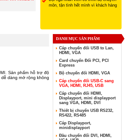
môn, tận tình hết mình vì khách hàng
DANH MỤC SẢN PHẨM
Cáp chuyển đổi USB to Lan,
HDMI, VGA
Card chuyển Đổi PCI, PCI
Express
DMI. Sản phẩm hỗ trợ độ
Bộ chuyển đổi HDMI, VGA
ạn dễ dàng mở rộng không
Cáp chuyển đổi USB-C sang
VGA, HDMI, RJ45, USB
Cáp chuyển đổi HDMI,
Displayport, mini displayport
sang VGA, HDMI, DVI
Thiết bị chuyển USB RS232,
RS422, RS485
Cáp Displayport,
minidisplayport
Đầu chuyển đổi DVI, HDMI,