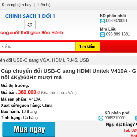
Kinh nghiệm hay
|
Liên hệ
KD phân phối
0989370091
Mrs Liễu
093 889 1381
ển đổi USB-C sang VGA, HDMI, RJ45, USB
Cáp chuyển đổi USB-C sang HDMI Unitek V410A - Gi
nối 4K@60Hz mượt mà
Giá thị trường:
360,000
Giá bán:
đ
(Giá trên chưa VAT)
Mã sản phẩm:
V410A
Xuất xứ/nguồn hàng:
China
Bảo hành:
18 tháng
KD phân phối
Tình trạng:
Có hàng
0989370091
Khuyến mại:
Ngại đặt hàng? 
Tel: 02
Hot