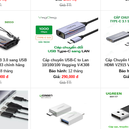
T:
Giá TT:
B 3.0 sang USB
Cáp chuyển USB-C to Lan
Cáp Chuyển 
33 chính hãng
10/100/100 Veggieg V-K308
HDMI VZ915 V
Cao, Đ
8 tháng
Bảo hành:
12 tháng
Bảo h
000 đ
Giá:
290,000 đ
Gi
T:
Giá TT: