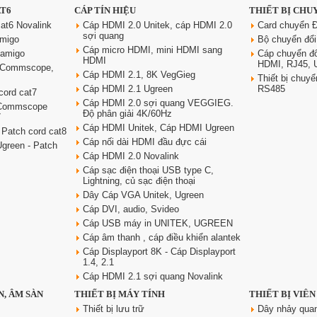
AT6
CÁP TÍN HIỆU
THIẾT BỊ CHU
at6 Novalink
Cáp HDMI 2.0 Unitek, cáp HDMI 2.0
Card chuyển Đ
sợi quang
amigo
Bộ chuyển đổ
Cáp micro HDMI, mini HDMI sang
oamigo
Cáp chuyển đ
HDMI
HDMI, RJ45,
6 Commscope,
Cáp HDMI 2.1, 8K VegGieg
Thiết bị chu
Cáp HDMI 2.1 Ugreen
RS485
cord cat7
Cáp HDMI 2.0 sợi quang VEGGIEG.
 Commscope
Độ phân giải 4K/60Hz
7
Cáp HDMI Unitek, Cáp HDMI Ugreen
 Patch cord cat8
Cáp nối dài HDMI đầu đực cái
green - Patch
Cáp HDMI 2.0 Novalink
Cáp sạc điện thoại USB type C,
Lightning, củ sạc điện thoại
Dây Cáp VGA Unitek, Ugreen
Cáp DVI, audio, Svideo
Cáp USB máy in UNITEK, UGREEN
Cáp âm thanh , cáp điều khiển alantek
Cáp Displayport 8K - Cáp Displayport
1.4, 2.1
Cáp HDMI 2.1 sợi quang Novalink
N, ÂM SÀN
THIẾT BỊ MÁY TÍNH
THIẾT BỊ VIỄ
Thiết bị lưu trữ
Dây nhảy qua