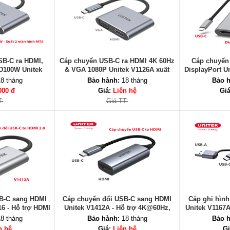
SB-C ra HDMI,
Cáp chuyển USB-C ra HDMI 4K 60Hz
Cáp chuyển
D100W Unitek
& VGA 1080P Unitek V1126A xuất
DisplayPort Un
T, HDMI 4K, VGA
đồng thời 2 màn hình
8
8 tháng
Bảo hành:
18 tháng
Bảo h
000 đ
Giá:
Liên hệ
Gi
T:
Giá TT:
B-C sang HDMI
Cáp chuyển đổi USB-C sang HDMI
Cáp ghi hìn
16 - Hỗ trợ HDMI
Unitek V1412A - Hỗ trợ 4K@60Hz,
Unitek V1167A
P 2.2
Chất lượng cao
10
8 tháng
Bảo hành:
18 tháng
Bảo h
n hệ
Giá:
Liên hệ
Gi