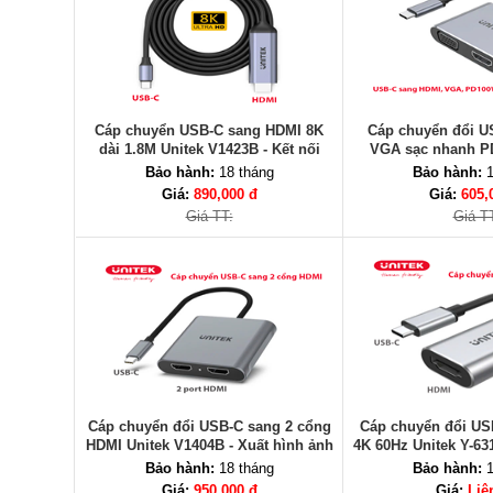
Cáp chuyển USB-C sang HDMI 8K
Cáp chuyển đổi U
dài 1.8M Unitek V1423B - Kết nối
VGA sạc nhanh P
hình ảnh siêu nét
D1049A - Hỗ trợ MS
Bảo hành:
18 tháng
Bảo hành:
1
Giá:
890,000 đ
Giá:
605,
Giá TT:
Giá T
Cáp chuyển đổi USB-C sang 2 cổng
Cáp chuyển đổi US
HDMI Unitek V1404B - Xuất hình ảnh
4K 60Hz Unitek Y-63
4K kép
2.0, HDC
Bảo hành:
18 tháng
Bảo hành:
1
Giá:
950,000 đ
Giá:
Liê