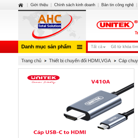
|
Giới thiệu
|
Chính sách kinh doanh
|
Bản tin công nghệ
|
Danh mục sản phẩm
Tất cả
Trang chủ
Thiết bị chuyển đổi HDMI,VGA
Cáp chuy