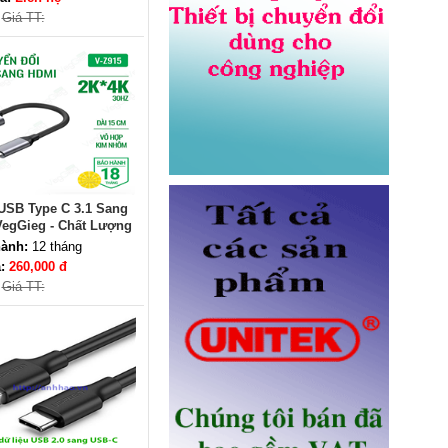
Giá TT:
Dây nhảy quang Multimode
OM5 LC-LC dài 3M Novalink NV-
61704A chính hãng
Giá: Liên hệ
USB Type C 3.1 Sang
egGieg - Chất Lượng
ộ Phân Giải 4K
ành:
12 tháng
á:
260,000 đ
Giá TT:
Ổ điện âm bàn Sinoamigo STS-
R90B-2 chính hãng
Giá: 1,100,000 VNĐ