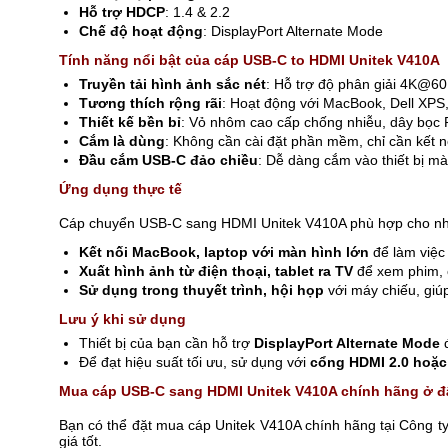
Hỗ trợ HDCP
: 1.4 & 2.2
Chế độ hoạt động
: DisplayPort Alternate Mode
Tính năng nổi bật của cáp USB-C to HDMI Unitek V410A
Truyền tải hình ảnh sắc nét
: Hỗ trợ độ phân giải 4K@60H
Tương thích rộng rãi
: Hoạt động với MacBook, Dell XPS,
Thiết kế bền bỉ
: Vỏ nhôm cao cấp chống nhiễu, dây bọc P
Cắm là dùng
: Không cần cài đặt phần mềm, chỉ cần kết n
Đầu cắm USB-C đảo chiều
: Dễ dàng cắm vào thiết bị m
Ứng dụng thực tế
Cáp chuyển USB-C sang HDMI Unitek V410A phù hợp cho nh
Kết nối MacBook, laptop với màn hình lớn
để làm việc v
Xuất hình ảnh từ điện thoại, tablet ra TV
để xem phim, 
Sử dụng trong thuyết trình, hội họp
với máy chiếu, giú
Lưu ý khi sử dụng
Thiết bị của bạn cần hỗ trợ
DisplayPort Alternate Mode
đ
Để đạt hiệu suất tối ưu, sử dụng với
cổng HDMI 2.0 hoặc
Mua cáp USB-C sang HDMI Unitek V410A chính hãng ở 
Bạn có thể đặt mua cáp Unitek V410A chính hãng tại Công
giá tốt.