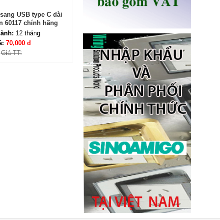
sang USB type C dài
n 60117 chính hãng
ành:
12 tháng
á:
70,000 đ
Giá TT:
Ổ điện âm bàn đảo bếp có sạc
không dây 15W, USB-C -
Novalink KA-01
Giá: 2,650,000 VNĐ
Ổ cắm âm bàn đảo bếp nâng
hạ, tích hợp sạc không dây, loa
bluetooth Sinoamigo STP-
2AB/Pub+Qi
Giá: 4,600,000 VNĐ