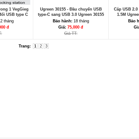
rong 1 VegGieg
Ugreen 30155 - Đầu chuyển USB
Cáp USB 2.0 
đổi USB type C
type-C sang USB 3.0 Ugreen 30155
1.5M Ugree
SB 3.0, USB -C
2 tháng
Bảo hành:
18 tháng
Bảo h
000 đ
Giá:
75,000 đ
Gi
T:
Giá TT:
Trang:
1
2
3