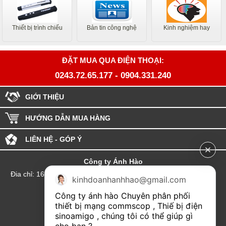
Thiết bị trình chiếu
Bản tin công nghệ
Kinh nghiệm hay
ĐẶT MUA QUA ĐIỆN THOẠI:
0243.72.65.177
-
0904.331.240
GIỚI THIỆU
HƯỚNG DẪN MUA HÀNG
LIÊN HỆ - GÓP Ý
Công ty Ánh Hào
Đia chỉ: 164 Phố Chùa Láng - Phường Láng - Thành phố Hà Nội
kinhdoanhanhhao@gmail.com
hotline:0904.331.240
Công ty ánh hào Chuyên phân phối 
Email: Kinhdoanhanhhao@gmail.com
thiết bị mạng commscop , Thiế bị điện 
sinoamigo , chúng tôi có thể giúp gì 
Đại lý Hải Phòng