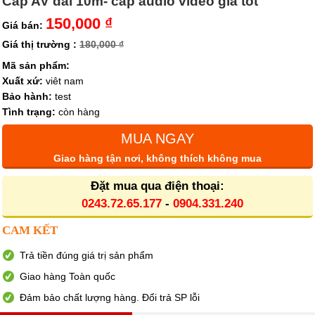
Cáp AV dài 10m- cáp audio video giá tốt
150,000 ₫
Giá bán:
Giá thị trường :
180,000 ₫
Mã sản phẩm:
Xuất xứ:
viêt nam
Bảo hành:
test
Tình trạng:
còn hàng
MUA NGAY
Giao hàng tận nơi, không thích không mua
Đặt mua qua điện thoại:
0243.72.65.177
-
0904.331.240
CAM KẾT
Trả tiền đúng giá trị sản phẩm
Giao hàng Toàn quốc
Đảm bảo chất lượng hàng. Đổi trả SP lỗi