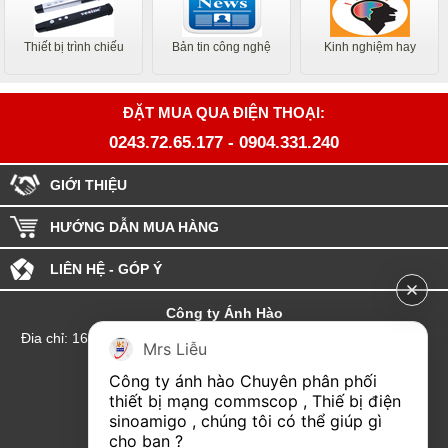
Thiết bị trình chiếu
Bản tin công nghệ
Kinh nghiệm hay
ĐẶT MUA QUA ĐIỆN THOẠI:
0243.72.65.177
-
0904.331.240
GIỚI THIỆU
HƯỚNG DẪN MUA HÀNG
LIÊN HỆ - GÓP Ý
Công ty Ánh Hào
Đia chỉ: 164 Phố Chùa Láng - Phường Láng - Thành phố Hà Nội
Mrs Liễu
hotline:0904.331.240
Công ty ánh hào Chuyên phân phối 
Email: Kinhdoanhanhhao@gmail.com
thiết bị mạng commscop , Thiế bị điện 
sinoamigo , chúng tôi có thể giúp gì 
Đại lý Hải Phòng
cho bạn ?