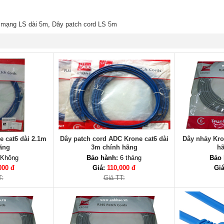
 mạng LS dài 5m
,
Dây patch cord LS 5m
 cat6 dài 2.1m
Dây patch cord ADC Krone cat6 dài
Dây nhảy Kro
ãng
3m chính hãng
hã
Không
Bảo hành:
6 tháng
Bảo 
000 đ
Giá:
110,000 đ
Gi
T:
Giá TT: