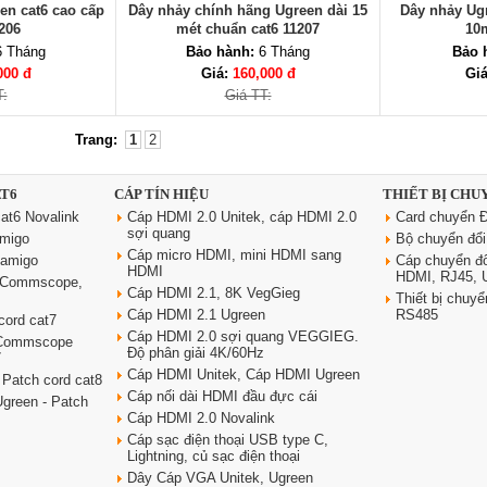
en cat6 cao cấp
Dây nhảy chính hãng Ugreen dài 15
Dây nhảy Ugr
206
mét chuẩn cat6 11207
10
 Tháng
Bảo hành:
6 Tháng
Bảo 
000 đ
Giá:
160,000 đ
Gi
T:
Giá TT:
Trang:
1
2
AT6
CÁP TÍN HIỆU
THIẾT BỊ CHU
at6 Novalink
Cáp HDMI 2.0 Unitek, cáp HDMI 2.0
Card chuyển Đ
sợi quang
amigo
Bộ chuyển đổ
Cáp micro HDMI, mini HDMI sang
oamigo
Cáp chuyển đ
HDMI
HDMI, RJ45,
6 Commscope,
Cáp HDMI 2.1, 8K VegGieg
Thiết bị chu
Cáp HDMI 2.1 Ugreen
RS485
cord cat7
Cáp HDMI 2.0 sợi quang VEGGIEG.
 Commscope
Độ phân giải 4K/60Hz
7
Cáp HDMI Unitek, Cáp HDMI Ugreen
 Patch cord cat8
Cáp nối dài HDMI đầu đực cái
green - Patch
Cáp HDMI 2.0 Novalink
Cáp sạc điện thoại USB type C,
Lightning, củ sạc điện thoại
Dây Cáp VGA Unitek, Ugreen