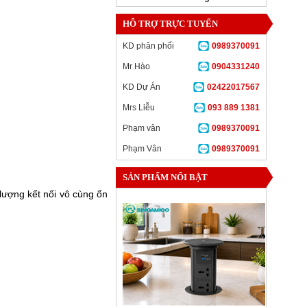
HỖ TRỢ TRỰC TUYẾN
KD phân phối
0989370091
Mr Hào
0904331240
KD Dự Án
02422017567
Mrs Liễu
093 889 1381
Phạm vân
0989370091
Phạm Vân
0989370091
SẢN PHẨM NỔI BẬT
lượng kết nối vô cùng ổn