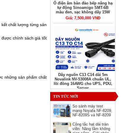
Ổ điện âm bàn đảo bếp nâng hạ
tự động Sinoamigo SMT-6B
màu đen, sạc không dây 15W
Giá: 7,500,000 VNĐ
kết chất lượng từng sản
được chính sách giá tốt
Dây nguồn C13 C14 dài 5m
ợc những sản phẩm chất
Novalink NV-53008A chuẩn UL,
lõi đồng 16AWG cho UPS, PDU,
Server
Giá: Liên hệ
TIN TỨC MỚI
So sánh máy test
mạng Noyafa NF-8209,
NF-8209S và NF-8209
Pro - nên chọn phiên
bản nào?
Công tắc hạt dài tràn
viền: Nâng tầm không