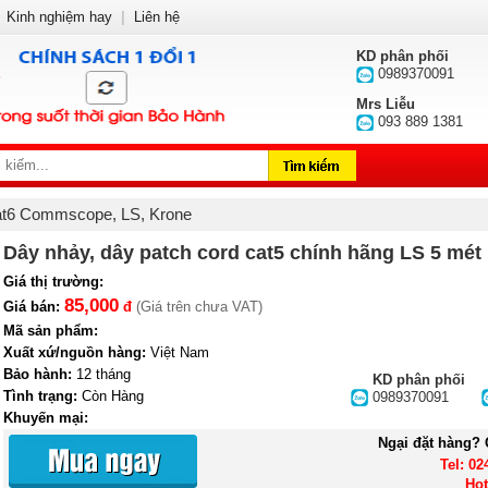
Kinh nghiệm hay
|
Liên hệ
KD phân phối
0989370091
Mrs Liễu
093 889 1381
cat6 Commscope, LS, Krone
Dây nhảy, dây patch cord cat5 chính hãng LS 5 mét
Giá thị trường:
85,000
Giá bán:
đ
(Giá trên chưa VAT)
Mã sản phẩm:
Xuất xứ/nguồn hàng:
Việt Nam
Bảo hành:
12 tháng
KD phân phối
Tình trạng:
Còn Hàng
0989370091
Khuyến mại:
Ngại đặt hàng? 
Tel: 02
Hot