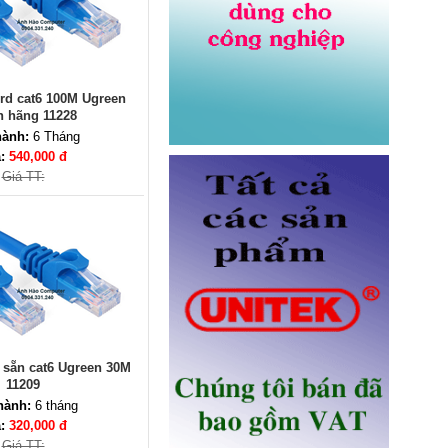
Dây nhảy quang Multimode
OM5 LC-LC dài 3M Novalink NV-
rd cat6 100M Ugreen
61704A chính hãng
h hãng 11228
Giá: Liên hệ
hành:
6 Tháng
á:
540,000 đ
Giá TT:
Ổ điện âm bàn Sinoamigo STS-
R90B-2 chính hãng
Giá: 1,100,000 VNĐ
 sẵn cat6 Ugreen 30M
11209
hành:
6 tháng
á:
320,000 đ
Giá TT: