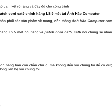
ờ cam kết rõ ràng và đầy đủ cho công trình
patch cord cat5 chính hãng LS 5 mét tại Ánh Hào Computer
 phân phối các sản phẩm về mạng, viễn thông
Ánh Hào Computer
cam 
 hãng LS 5 mét nói riêng và
patch cord cat5, cat6
nói chung sẽ nhận 
ch hàng bạn còn chần chừ gì mà không đến với chúng tôi để có đư
 lòng liên hệ với chúng tôi:
om