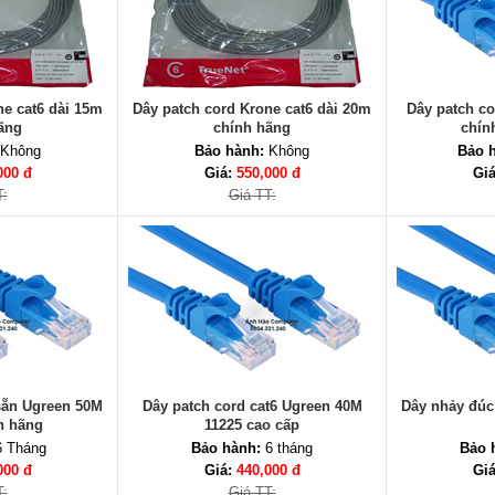
ne cat6 dài 15m
Dây patch cord Krone cat6 dài 20m
Dây patch co
ãng
chính hãng
chín
Không
Bảo hành:
Không
Bảo 
000 đ
Giá:
550,000 đ
Gi
T:
Giá TT:
sẵn Ugreen 50M
Dây patch cord cat6 Ugreen 40M
Dây nhảy đúc
h hãng
11225 cao cấp
 Tháng
Bảo hành:
6 tháng
Bảo 
000 đ
Giá:
440,000 đ
Gi
T:
Giá TT: