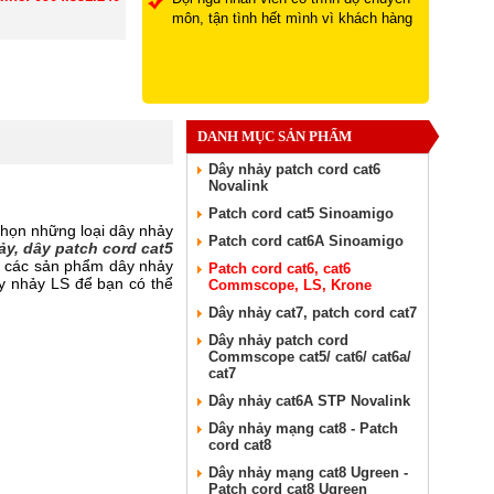
môn, tận tình hết mình vì khách hàng
DANH MỤC SẢN PHẨM
Dây nhảy patch cord cat6
Novalink
Patch cord cat5 Sinoamigo
chọn những loại dây nhảy
Patch cord cat6A Sinoamigo
y, dây patch cord cat5
ếp các sản phẩm dây nhảy
Patch cord cat6, cat6
y nhảy LS để bạn có thể
Commscope, LS, Krone
Dây nhảy cat7, patch cord cat7
Dây nhảy patch cord
Commscope cat5/ cat6/ cat6a/
cat7
Dây nhảy cat6A STP Novalink
Dây nhảy mạng cat8 - Patch
cord cat8
Dây nhảy mạng cat8 Ugreen -
Patch cord cat8 Ugreen