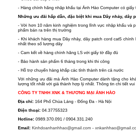
- Hàng chính hãng nhập khẩu tại Ánh Hào Computer có giấy t
Những ưu đãi hấp dẫn, đặc biệt khi mua Dây nhảy, dây 
- Với hơn 10 năm kinh nghiệm trong lĩnh vực nhập khẩu và
phẩm bán ra trên thị trường
- Khi khách hàng mua Dây nhảy, dây patch cord cat5 chính
nhất theo số lượng dây
- Cam kết về hàng chính hãng LS với giấy tờ đầy đủ
- Bảo hành sản phẩm 6 tháng trong khi thi công
- Hỗ trợ chuyển hàng khắp các tỉnh thành trên cả nước
Với những ưu đãi mà Ánh Hào Computer dành tặng cho khá
lượng tốt nhất với giá thành hợp lý nhất. Thông tin chi tiết vui
CÔNG TY TNHH XNK & THƯƠNG MẠI ÁNH HÀO
Địa chỉ:
164 Phố Chùa Láng - Đống Đa - Hà Nội
Điện thoại:
04.37755323
Hotline:
0989.370.091 / 0904.331.240
Email:
Kinhdoanhanhhao@gmail.com
-
xnkanhhao@gmail.c