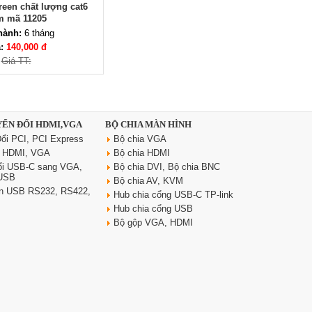
een chất lượng cat6
m mã 11205
hành:
6 tháng
á:
140,000 đ
Giá TT:
Dây nguồn C19 C20 dài 3m tiết
diện 3x2.5 mm2 dùng cho PDU
YỂN ĐỔI HDMI,VGA
BỘ CHIA MÀN HÌNH
Giá: 370,000 VNĐ
ổi PCI, PCI Express
Bộ chia VGA
i HDMI, VGA
Bộ chia HDMI
ổi USB-C sang VGA,
Bộ chia DVI, Bộ chia BNC
 USB
Bộ chia AV, KVM
yển USB RS232, RS422,
Hub chia cổng USB-C TP-link
Hub chia cổng USB
Bộ gộp VGA, HDMI
Ổ điện âm bàn đảo bếp
Sinoamigo STP-1RB-3 | Trụ kéo
tiện dụng, có USB sạc nhanh
Giá: 2,300,000 VNĐ