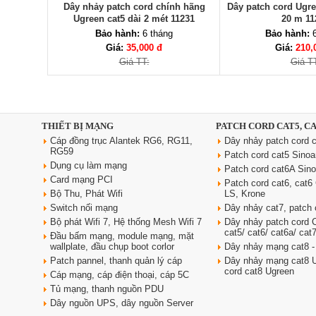
Dây nhảy patch cord chính hãng
Dây patch cord Ugre
Ugreen cat5 dài 2 mét 11231
20 m 11
Bảo hành:
6 tháng
Bảo hành:
6
Giá:
35,000 đ
Giá:
210,
Giá TT:
Giá T
THIẾT BỊ MẠNG
PATCH CORD CAT5, C
Cáp đồng trục Alantek RG6, RG11,
Dây nhảy patch cord c
RG59
Patch cord cat5 Sino
Dụng cụ làm mạng
Patch cord cat6A Sin
Card mạng PCI
Patch cord cat6, cat
Bộ Thu, Phát Wifi
LS, Krone
Switch nối mạng
Dây nhảy cat7, patch 
Bộ phát Wifi 7, Hệ thống Mesh Wifi 7
Dây nhảy patch cord
cat5/ cat6/ cat6a/ cat
Đầu bấm mạng, module mạng, mặt
wallplate, đầu chụp boot corlor
Dây nhảy mạng cat8 -
Patch pannel, thanh quản lý cáp
Dây nhảy mạng cat8 U
cord cat8 Ugreen
Cáp mạng, cáp điện thoại, cáp 5C
Tủ mạng, thanh nguồn PDU
Dây nguồn UPS, dây nguồn Server