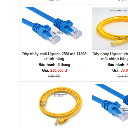
Dây nhẩy cat6 Ugreen 25M mã 11208
Dây nhảy Ugreen ch
chính hãng
mét chính hãn
Bảo hành:
6 tháng
Bảo hành:
6
Giá:
230,000 đ
Giá:
30,0
Giá TT:
Giá T