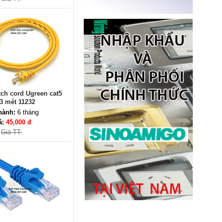
Ổ điện âm bàn đảo bếp có sạc
không dây 15W, USB-C -
Novalink KA-01
Giá: 2,650,000 VNĐ
ch cord Ugreen cat5
 3 mét 11232
hành:
6 tháng
á:
45,000 đ
Giá TT:
Ổ cắm âm bàn đảo bếp nâng
hạ, tích hợp sạc không dây, loa
bluetooth Sinoamigo STP-
2AB/Pub+Qi
Giá: 4,600,000 VNĐ