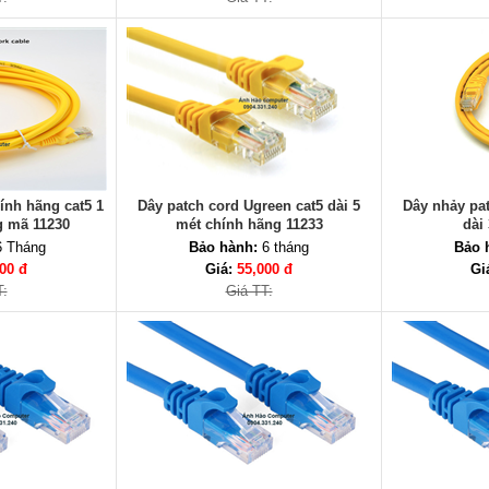
ính hãng cat5 1
Dây patch cord Ugreen cat5 dài 5
Dây nhảy pat
g mã 11230
mét chính hãng 11233
dài
 Tháng
Bảo hành:
6 tháng
Bảo 
00 đ
Giá:
55,000 đ
Gi
T:
Giá TT: