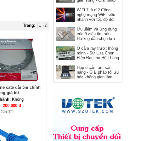
gian sống - Giải pháp
hoàn hảo cho kiến trúc
hiện đại
WiFi 7 là gì? Công
nghệ mạng WiFi siêu
Ổ cắm HDMI âm tường hình
nhanh với tốc độ đột
vuông Novalink chính hãng
phá
Trang:
1
2
Ưu điểm và ứng dụng
Giá: 150,000 VNĐ
của ổ điện âm sàn:
Hướng dẫn chọn lựa
và sử dụng
Ổ cắm ray trượt thông
minh - Sự Lựa Chọn
Hiện Đại cho Hệ Thống
Điện
Hộp ổ cắm âm sàn
nâng - Giải pháp tối ưu
hóa không gian làm
việc
ne cat6 dài 5m chính
Dây nguồn C19 C20 Novalink
ng giá tốt
NV-56302A lõi đồng 12AWG,
hành:
Không
chịu tải 20A cho server và UPS
á:
200,000 đ
Giá: Liên hệ
Giá TT: