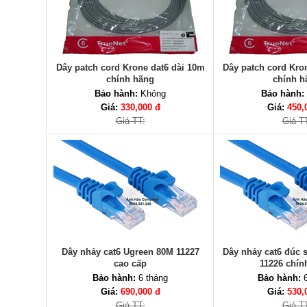
Dây patch cord Krone dat6 dài 10m
Dây patch cord Kro
chính hãng
chính h
Bảo hành:
Không
Bảo hành:
Giá:
330,000 đ
Giá:
450,
Giá TT:
Giá T
Dây nhảy cat6 Ugreen 80M 11227
Dây nhảy cat6 đúc 
cao cấp
11226 chín
Bảo hành:
6 tháng
Bảo hành:
6
Giá:
690,000 đ
Giá:
530,
Giá TT:
Giá T