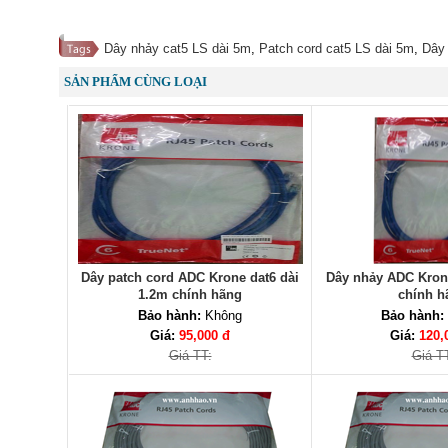
Dây nhảy cat5 LS dài 5m
,
Patch cord cat5 LS dài 5m
,
Dây
SẢN PHẨM CÙNG LOẠI
Dây patch cord ADC Krone dat6 dài
Dây nhảy ADC Krone
1.2m chính hãng
chính h
Bảo hành:
Không
Bảo hành:
Giá:
95,000 đ
Giá:
120,
Giá TT:
Giá T