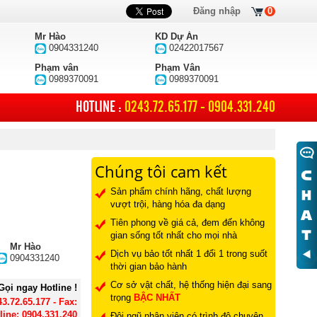
Đăng nhập
0
Mr Hào
KD Dự Án
0904331240
02422017567
Phạm vân
Phạm Vân
0989370091
0989370091
HOTLINE :
0243.72.65.177 - 0904.331.240
Chúng tôi cam kết
Sản phẩm chính hãng, chất lượng
vượt trội, hàng hóa đa dạng
Tiên phong về giá cả, đem đến không
gian sống tốt nhất cho mọi nhà
Mr Hào
Dịch vụ bảo tốt nhất 1 đổi 1 trong suốt
0904331240
thời gian bảo hành
Cơ sở vật chất, hệ thống hiện đại sang
Gọi ngay Hotline !
trọng
BẬC NHẤT
43.72.65.177 - Fax:
line: 0904.331.240
Đội ngũ nhân viên có trình độ chuyên