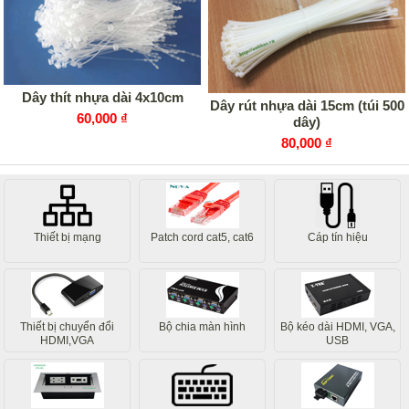
Dây thít nhựa dài 4x10cm
Dây rút nhựa dài 15cm (túi 500
60,000 ₫
dây)
80,000 ₫
Thiết bị mạng
Patch cord cat5, cat6
Cáp tín hiệu
Thiết bị chuyển đổi
Bộ chia màn hình
Bộ kéo dài HDMI, VGA,
HDMI,VGA
USB