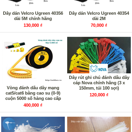
Dây dán Velcro Ugreen 40356
Dây dán Velcro Ugreen 40354
dài 5M chính hãng
dài 2M
130,000 ₫
70,000 ₫
Dây rút ghi chú đánh dấu dây
cáp Nova chính hãng (3 x
Vòng đánh dấu dây mạng
150mm, túi 100 sợi)
cat5/cat6 bằng cao su (0-9)
120,000 ₫
cuộn 5000 số hàng cao cấp
400,000 ₫