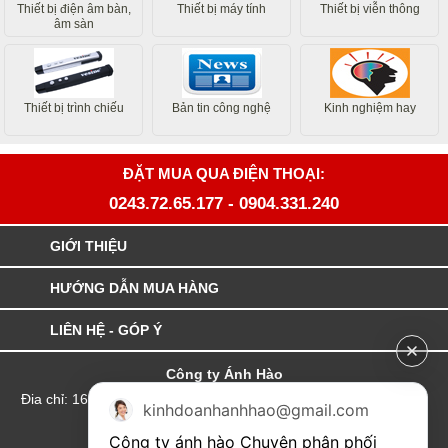
Thiết bị điện âm bàn,
Thiết bị máy tính
Thiết bị viễn thông
âm sàn
Thiết bị trình chiếu
Bản tin công nghệ
Kinh nghiệm hay
ĐẶT MUA QUA ĐIỆN THOẠI:
0243.72.65.177
-
0904.331.240
GIỚI THIỆU
HƯỚNG DẪN MUA HÀNG
LIÊN HỆ - GÓP Ý
Công ty Ánh Hào
Đia chỉ: 164 Phố Chùa Láng - Phường Láng - Thành phố Hà Nội
kinhdoanhanhhao@gmail.com
hotline:0904.331.240
Công ty ánh hào Chuyên phân phối 