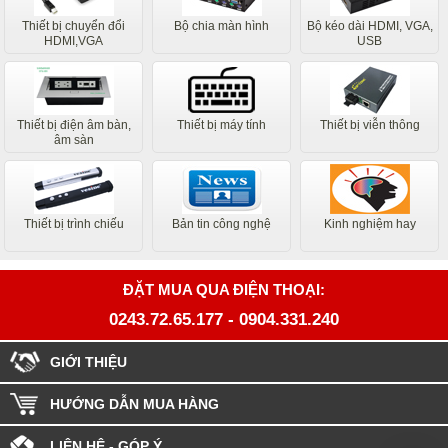
Thiết bị chuyển đổi
Bộ chia màn hình
Bộ kéo dài HDMI, VGA,
HDMI,VGA
USB
Thiết bị điện âm bàn,
Thiết bị máy tính
Thiết bị viễn thông
âm sàn
Thiết bị trình chiếu
Bản tin công nghệ
Kinh nghiệm hay
ĐẶT MUA QUA ĐIỆN THOẠI:
0243.72.65.177
-
0904.331.240
GIỚI THIỆU
HƯỚNG DẪN MUA HÀNG
LIÊN HỆ - GÓP Ý