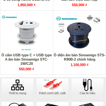
Audio
Sinoamigo STC-1B/C20
1,850,000 ₫
550,000 ₫
Ổ cắm USB type C + USB type
Ổ điện âm bàn Sinoamigo STS-
A âm bàn Sinoamigo STC-
R90B-2 chính hãng
1W/C20
1,100,000 ₫
550,000 ₫
Thiết bị mạng
Patch cord cat5, cat6
Cáp tín hiệu