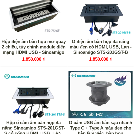
Hộp điện âm bàn họp mở quay
Ổ điện âm bàn họp đa năng
2 chiều, tùy chỉnh module điện
màu đen có HDMI, USB, Lan -
mạng HDMI USB - Sinoamigo
Sinoamigo STS-201GST-B
STS-7S/6F
1,850,000 ₫
1,850,000 ₫
Hộp ổ cắm âm bàn họp đa
Ổ cắm USB âm bàn sạc nhanh
năng Sinoamigo STS-201GST-
Type C + Type A màu đen cho
S có cổng HDMI, USB, LAN,
bàn làm việc, bàn họp