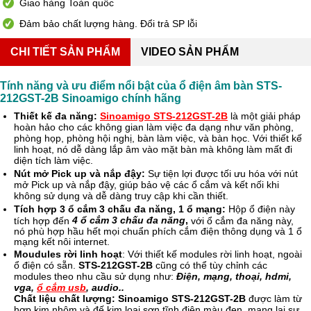
Giao hàng Toàn quốc
Đảm bảo chất lượng hàng. Đổi trả SP lỗi
CHI TIẾT SẢN PHẨM
VIDEO SẢN PHẨM
Tính năng và ưu điểm nổi bật của ổ điện âm bàn STS-
212GST-2B Sinoamigo chính hãng
Thiết kế đa năng:
Sinoamigo STS-212GST-2B
là một giải pháp
hoàn hảo cho các không gian làm việc đa dạng như văn phòng,
phòng họp, phòng hội nghị, bàn làm việc, và bàn học. Với thiết kế
linh hoạt, nó dễ dàng lắp âm vào mặt bàn mà không làm mất đi
diện tích làm việc.
Nút mở Pick up và nắp đậy:
Sự tiện lợi được tối ưu hóa với nút
mở Pick up và nắp đậy, giúp bảo vệ các ổ cắm và kết nối khi
không sử dụng và dễ dàng truy cập khi cần thiết.
Tích hợp 3 ổ cắm 3 chấu đa năng, 1 ổ mạng:
Hộp ổ điện này
4 ổ cắm 3 chấu đa năng
,
tích hợp đến
với ổ cắm đa năng này,
nó phù hợp hầu hết mọi chuẩn phích cắm điện thông dụng và 1 ổ
mạng kết nôi internet.
Moudules rời linh hoạt
: Với thiết kế modules rời linh hoạt, ngoài
ổ điện có sẵn.
STS-212GST-2B
cũng có thể tùy chỉnh các
modules theo nhu cầu sử dụng như:
Điện, mạng, thoại,
hdmi,
vga,
ổ cắm usb
, audio..
Chất liệu chất lượng:
Sinoamigo STS-212GST-2B
được làm từ
hợp kim nhôm và đế kim loại sơn tĩnh điện màu đen, mang lại sự