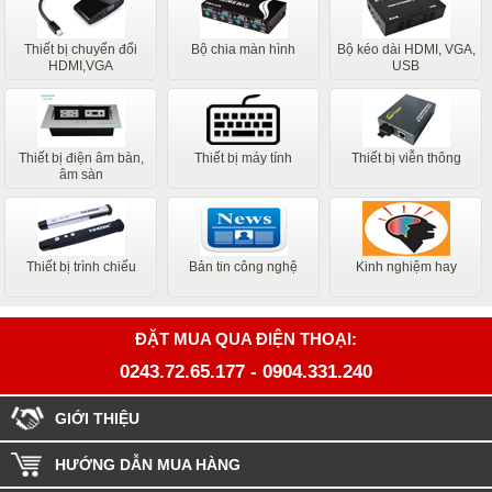
Thiết bị chuyển đổi
Bộ chia màn hình
Bộ kéo dài HDMI, VGA,
HDMI,VGA
USB
Thiết bị điện âm bàn,
Thiết bị máy tính
Thiết bị viễn thông
âm sàn
Thiết bị trình chiếu
Bản tin công nghệ
Kinh nghiệm hay
ĐẶT MUA QUA ĐIỆN THOẠI:
0243.72.65.177
-
0904.331.240
GIỚI THIỆU
HƯỚNG DẪN MUA HÀNG