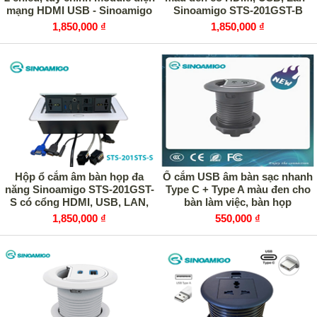
mạng HDMI USB - Sinoamigo
Sinoamigo STS-201GST-B
STS-7S/6F
1,850,000 ₫
1,850,000 ₫
Hộp ổ cắm âm bàn họp đa
Ổ cắm USB âm bàn sạc nhanh
năng Sinoamigo STS-201GST-
Type C + Type A màu đen cho
S có cổng HDMI, USB, LAN,
bàn làm việc, bàn họp
Audio
Sinoamigo STC-1B/C20
1,850,000 ₫
550,000 ₫