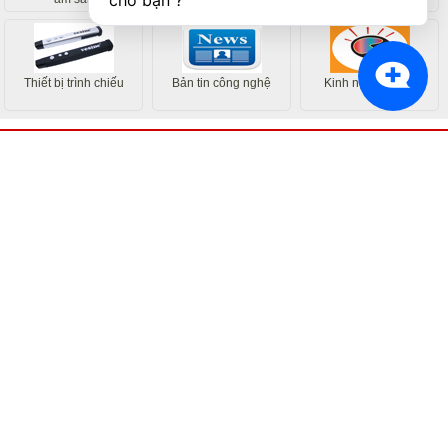
cho bạn ?
Thiết bị trình chiếu
Bản tin công nghệ
Kinh nghiệm hay
ĐẶT MUA QUA ĐIỆN THOẠI:
0243.72.65.177
-
0904.331.240
GIỚI THIỆU
HƯỚNG DẪN MUA HÀNG
LIÊN HỆ - GÓP Ý
Công ty Ánh Hào
Đia chỉ: 164 Phố Chùa Láng - Phường Láng - Thành phố Hà Nội
hotline:0904.331.240
Email: Kinhdoanhanhhao@gmail.com