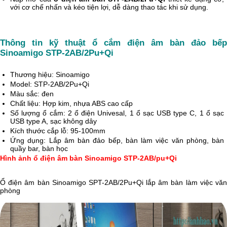
với cơ chế nhấn và kéo tiện lợi, dễ dàng thao tác khi sử dụng.
Thông tin kỹ thuật ổ cắm điện âm bàn đảo bếp
Sinoamigo STP-2AB/2Pu+Qi
Thương hiệu: Sinoamigo
Model: STP-2AB/2Pu+Qi
Màu sắc: đen
Chất liệu: Hợp kim, nhựa ABS cao cấp
Số lượng ổ cắm: 2 ổ điện Univesal, 1 ổ sạc USB type C, 1 ổ sạc
USB type A, sạc không dây
Kích thước cắp lỗ: 95-100mm
Ứng dụng: Lắp âm bàn đảo bếp, bàn làm việc văn phòng, bàn
quầy bar, bàn học
Hình ảnh ổ điện âm bàn Sinoamigo STP-2AB/pu+Qi
Ổ điện âm bàn Sinoamigo SPT-2AB/2Pu+Qi lắp âm bàn làm việc văn
phòng