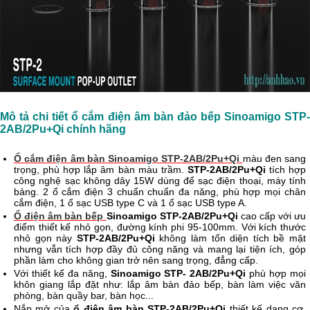
Mô tả chi tiết ổ cắm điện âm bàn đảo bếp Sinoamigo STP-
2AB/2Pu+Qi chính hãng
Ổ cắm điện âm bàn Sinoamigo STP-2AB/2Pu+Qi
màu đen sang
trọng, phù hợp lắp âm bàn màu trầm.
STP-2AB/2Pu+Qi
tích hợp
công nghệ sạc không dây 15W dùng để sạc điện thoại, máy tính
bảng. 2 ổ cắm điện 3 chuẩn chuẩn đa năng, phù hợp mọi chân
cắm điện, 1 ổ sạc USB type C và 1 ổ sạc USB type A.
Ổ điện âm bàn bếp
Sinoamigo STP-2AB/2Pu+Qi
cao cấp với ưu
điểm thiết kế nhỏ gọn, đường kính phi 95-100mm. Với kích thước
nhỏ gọn này
STP-2AB/2
Pu+Qi
không làm tốn diện tích bề mặt
nhưng vẫn tích hợp đầy đủ công năng và mang lại tiện ích, góp
phần làm cho không gian trở nên sang trọng, đẳng cấp.
Với thiết kế đa năng,
Sinoamigo STP- 2AB/2Pu+Qi
phù hợp mọi
khôn giang lắp đặt như: lắp âm bàn đảo bếp, bàn làm việc văn
phòng, bàn quầy bar, bàn học...
Nắp mở của
ổ điện âm bàn STP-2AB/2Pu+Qi
thiết kế dạng cơ,