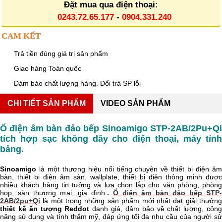
Đặt mua qua điện thoại:
0243.72.65.177
-
0904.331.240
CAM KẾT
Trả tiền đúng giá trị sản phẩm
Giao hàng Toàn quốc
Đảm bảo chất lượng hàng. Đổi trả SP lỗi
CHI TIẾT SẢN PHẨM
VIDEO SẢN PHẨM
Ổ điện âm bàn đảo bếp Sinoamigo STP-2AB/2Pu+Qi
tích hợp sạc không dây cho điện thoại, máy tính
bảng.
Sinoamigo
là một thương hiệu nổi tiếng chuyên về thiết bị điện âm
bàn, thiết bị điện âm sàn, wallplate, thiết bị điện thông minh được
nhiều khách hàng tin tưởng và lựa chọn lắp cho văn phòng, phòng
họp, sàn thương mại, gia đình.
.
Ổ điện âm bàn đảo bếp STP
2AB/2pu+Qi
là một trong những sản phẩm mới nhất đạt giải thưởn
thiết kế ấn tượng Reddot
danh giá, đảm bảo về chất lượng, côn
năng sử dụng và tính thẩm mỹ, đáp ứng tối đa nhu cầu của người sử