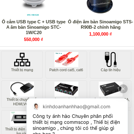
Ổ cắm USB type C + USB type
Ổ điện âm bàn Sinoamigo STS-
A âm bàn Sinoamigo STC-
R90B-2 chính hãng
1W/C20
1,100,000 ₫
550,000 ₫
Thiết bị mạng
Patch cord cat5, cat6
Cáp tín hiệu
Thiết bị chuyển đổi
Bộ chia màn hình
Bộ kéo dài HDMI, VGA,
HDMI,VGA
USB
kinhdoanhanhhao@gmail.com
Công ty ánh hào Chuyên phân phối 
thiết bị mạng commscop , Thiế bị điện 
sinoamigo , chúng tôi có thể giúp gì 
Thiết bị điện âm bàn,
Thiết bị máy tính
Thiết bị viễn thông
âm sàn