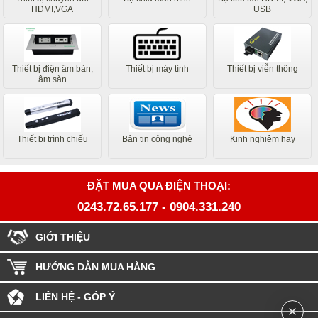
HDMI,VGA
USB
Thiết bị điện âm bàn,
Thiết bị máy tính
Thiết bị viễn thông
âm sàn
Thiết bị trình chiếu
Bản tin công nghệ
Kinh nghiệm hay
ĐẶT MUA QUA ĐIỆN THOẠI:
0243.72.65.177
-
0904.331.240
GIỚI THIỆU
HƯỚNG DẪN MUA HÀNG
LIÊN HỆ - GÓP Ý