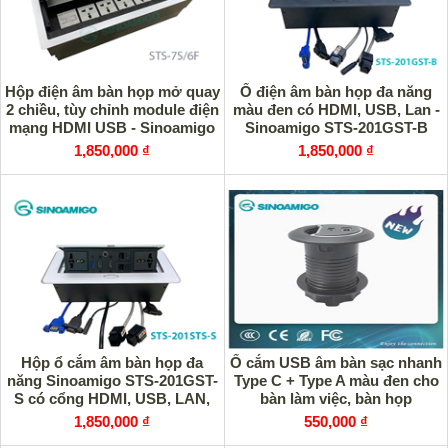
Hộp điện âm bàn họp mở quay
Ổ điện âm bàn họp đa năng
2 chiều, tùy chỉnh module điện
màu đen có HDMI, USB, Lan -
mạng HDMI USB - Sinoamigo
Sinoamigo STS-201GST-B
STS-7S/6F
1,850,000 ₫
1,850,000 ₫
Hộp ổ cắm âm bàn họp đa
Ổ cắm USB âm bàn sạc nhanh
năng Sinoamigo STS-201GST-
Type C + Type A màu đen cho
S có cổng HDMI, USB, LAN,
bàn làm việc, bàn họp
Audio
Sinoamigo STC-1B/C20
1,850,000 ₫
550,000 ₫