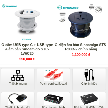
Ổ cắm USB type C + USB type
Ổ điện âm bàn Sinoamigo STS-
A âm bàn Sinoamigo STC-
R90B-2 chính hãng
1W/C20
1,100,000 ₫
550,000 ₫
Thiết bị mạng
Patch cord cat5, cat6
Cáp tín hiệu
Thiết bị chuyển đổi
Bộ chia màn hình
Bộ kéo dài HDMI, VGA,