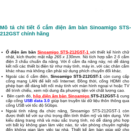
Mô tả chi tiết ổ cắm điện âm bàn Sinoamigo STS-
212GST chính hãng
Ổ điện âm bàn 
Sinoamigo STS-212GST-1 
với thiết kế hình chữ 
nhật, kích thước mặt nắp 
265 x 130mm. 
Nó tích hợp sẵn 2 ổ cắm 
điện 3 chấu chuẩn đa năng. Với ổ cắm đa năng này, nó dễ dàng 
kết nối các thiết bị điện tử như máy tính, máy in..với các chân cắm 
khác nhau mà không cần phải sử dụng phích chuyển đổi khác.
Ngoài các ổ cắm điện, 
Sinoamigo STS-212GST-1 
còn cung cấp 
cổng mạng LAN để kết nối Internet. Đồng thời, cổng HDMI cho 
phép bạn dễ dàng kết nối máy tính với màn hình ngoại vi hoặc TV 
để trình chiếu, xem nội dung đa phương tiện với chất lượng cao.
 Bên cạnh đó, 
hộp điện âm bàn Sinoamigo 
STS-212GST-1
 cung 
cấp cổng
 USB data 3.0 
giúp bạn truyền tải dữ liệu thôn thông qua 
cổng USB với tốc độ 5Gbps. 
Ngoài tính năng đa chức năng, Sinoamigo STS-212GST-1 còn 
được thiết kế với sự chú trọng đến tính thẩm mỹ và tiện dụng. Với 
kiểu dáng trang nhã và màu sắc trung tính, nó dễ dàng phù hợp 
với bất kỳ không gian làm việc nào, từ văn phòng chuyên nghiệp 
đến không gian làm việc tại nhà. Thiết kế âm bàn giúp giữ cho 