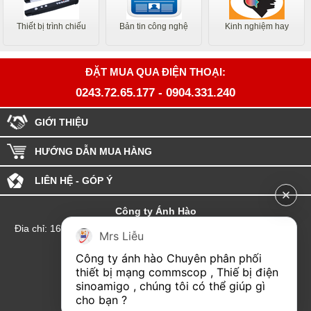
Thiết bị trình chiếu
Bản tin công nghệ
Kinh nghiệm hay
ĐẶT MUA QUA ĐIỆN THOẠI:
0243.72.65.177
-
0904.331.240
GIỚI THIỆU
HƯỚNG DẪN MUA HÀNG
LIÊN HỆ - GÓP Ý
Công ty Ánh Hào
Đia chỉ: 164 Phố Chùa Láng - Phường Láng - Thành phố Hà Nội
Mrs Liễu
hotline:0904.331.240
Công ty ánh hào Chuyên phân phối 
Email: Kinhdoanhanhhao@gmail.com
thiết bị mạng commscop , Thiế bị điện 
sinoamigo , chúng tôi có thể giúp gì 
Đại lý Hải Phòng
cho bạn ?