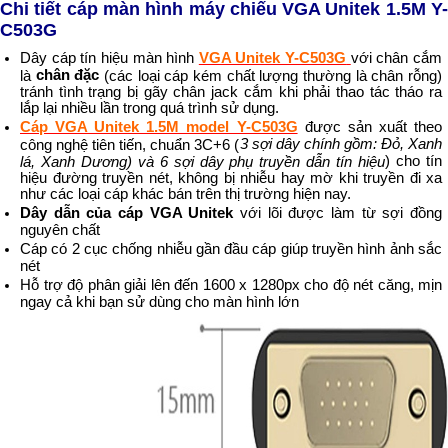
Chi tiết cáp màn hình máy chiếu VGA Unitek 1.5M Y-
C503G
Dây cáp tín hiệu màn hình
VGA Unitek Y-C503G
với chân cắm
chân đặc
là
(các loại cáp kém chất lượng thường là chân rỗng)
tránh tình trạng bị gãy chân jack cắm khi phải thao tác tháo ra
lắp lại nhiều lần trong quá trình sử dụng.
Cáp VGA Unitek 1.5M model Y-C503G
được sản xuất theo
3 sợi dây chính gồm: Đỏ, Xanh
công nghệ tiên tiến, chuẩn 3C+6 (
) cho tín
lá, Xanh Dương) và 6 sợi dây phụ truyền dẫn tín hiệu
hiệu đường truyền nét, không bị nhiễu hay mờ khi truyền đi xa
như các loại cáp khác bán trên thị trường hiện nay.
Dây dẫn của cáp VGA Unitek
với lõi được làm từ sợi đồng
nguyên chất
Cáp có 2 cục chống nhiễu gần đầu cáp giúp truyền hình ảnh sắc
nét
Hỗ trợ độ phân giải lên đến
1600 x 1280px cho độ nét căng, mịn
ngay cả khi bạn sử dùng cho màn hình lớn