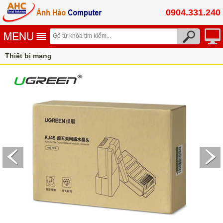
0904.331.240
Thiết bị mạng
Đầu bấm mạng, module mạng, mặt wallplate, đầu chụp boot
corlor