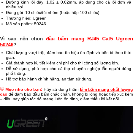
Đường kính lõi dây: 1.02 ± 0.02mm, áp dụng cho cả lõi đơn và
nhiều sợi
Đóng gói: 10 chiếc/túi nhôm (hoặc hộp 100 chiếc)
Thương hiệu: Ugreen
Mã sản phẩm: 50246
Vì sao nên chọn
đầu bấm mạng RJ45 Cat5 Ugree
50246
?
Chất lượng vượt trội, đảm bảo tín hiệu ổn định và bền bỉ theo thời
gian.
Giá thành hợp lý, tiết kiệm chi phí cho thi công số lượng lớn.
Dễ sử dụng, phù hợp cho cả thợ chuyên nghiệp lẫn người dùng
phổ thông.
Hỗ trợ bảo hành chính hãng, an tâm sử dụng.
💡
Mẹo nhỏ cho bạn:
Hãy sử dụng thêm
kìm bấm mạng chất lượn
cao
để đảm bảo đầu bấm chắc chắn, không bị lỏng hoặc tiếp xúc kém
– điều này giúp tốc độ mạng luôn ổn định, giảm thiểu lỗi kết nối.