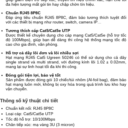
đa hiện tượng mất gói tin hay chập chờn tín hiệu.
Chuẩn RJ45 8P8C
Đáp ứng tiêu chuẩn RJ45 8P8C, đảm bảo tương thích tuyệt đối
với các thiết bị mạng như router, switch, camera IP…
Tương thích cáp Cat5/Cat5e UTP
Được thiết kế chuyên dụng cho cáp mạng Cat5/Cat5e (hỗ trợ tốc
độ 100Mbps), giúp bạn dễ dàng thi công hệ thống mạng tốc độ
cao cho gia đình, văn phòng.
Hỗ trợ cả dây lõi đơn và lõi nhiều sợi
Hạt mạng RJ45 Cat5 Ugreen 50246 có thể sử dụng cho cả dây
single strand và multi strand, với đường kính lõi 1.02 ± 0.02mm,
mang lại sự linh hoạt tối đa khi thi công.
Đóng gói tiện lợi, bảo vệ tốt
Sản phẩm được đóng gói 10 chiếc/túi nhôm (Al-foil bag), đảm bảo
hạt mạng luôn mới, không bị oxy hóa trong quá trình lưu kho hay
vận chuyển.
Thông số kỹ thuật chi tiết
Chuẩn kết nối: RJ45 8P8C
Loại cáp: Cat5/Cat5e UTP
Tốc độ hỗ trợ: 10/100Mbps
Chân tiếp xúc: mạ vàng 3U (3 micron)