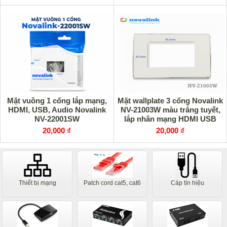
Mặt vuông 1 cổng lắp mạng,
Mặt wallplate 3 cổng Novalink
HDMI, USB, Audio Novalink
NV-21003W màu trắng tuyết,
NV-22001SW
lắp nhân mạng HDMI USB
VGA
20,000 ₫
20,000 ₫
Thiết bị mạng
Patch cord cat5, cat6
Cáp tín hiệu