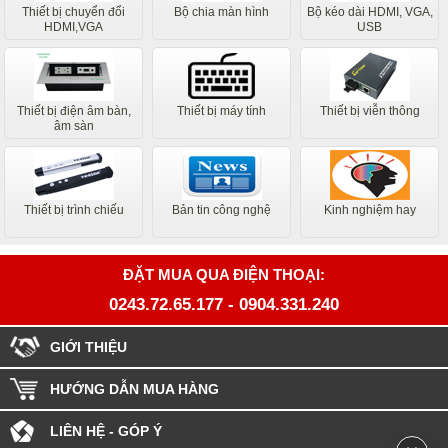
Thiết bị chuyển đổi
Bộ chia màn hình
Bộ kéo dài HDMI, VGA,
HDMI,VGA
USB
Thiết bị điện âm bàn,
Thiết bị máy tính
Thiết bị viễn thông
âm sàn
Thiết bị trình chiếu
Bản tin công nghệ
Kinh nghiệm hay
ĐẶT MUA QUA ĐIỆN THOẠI:
0243.72.65.177
-
0904.331.240
GIỚI THIỆU
HƯỚNG DẪN MUA HÀNG
LIÊN HỆ - GÓP Ý