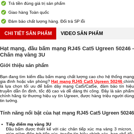
Trả tiền đúng giá trị sản phẩm
Giao hàng Toàn quốc
Đảm bảo chất lượng hàng. Đổi trả SP lỗi
CHI TIẾT SẢN PHẨM
VIDEO SẢN PHẨM
Hạt mạng, đầu bấm mạng RJ45 Cat5 Ugreen 50246 -
Chân mạ vàng 3U
Giới thiệu sản phẩm
Bạn đang tìm kiếm đầu bấm mạng chất lượng cao cho hệ thống mạng
gia đình hoặc văn phòng?
Hạt mạng RJ45 Cat5 Ugreen 50246
chín
là lựa chọn tối ưu để bấm dây mạng Cat5/Cat5e, đảm bảo tín hiệu
truyền dẫn ổn định, tốc độ cao và dễ dàng thi công. Đây là sản phẩm
chính hãng từ thương hiệu uy tín Ugreen, được hàng triệu người dùng
tin tưởng.
Tính năng nổi bật của hạt mạng RJ45 Cat5 Ugreen 50246
Tiếp điểm mạ vàng 3
U
Đầu bấm được thiết kế với các chân tiếp xúc mạ vàng 3 micron,
giúp giảm điện trở tiếp xúc, truyền tín hiệu chính xác, hạn chế tối