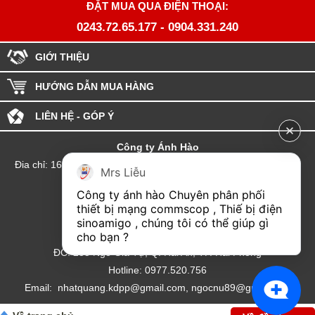
ĐẶT MUA QUA ĐIỆN THOẠI:
0243.72.65.177
-
0904.331.240
GIỚI THIỆU
HƯỚNG DẪN MUA HÀNG
LIÊN HỆ - GÓP Ý
Công ty Ánh Hào
Đia chỉ: 164 Phố Chùa Láng - Phường Láng - Thành phố Hà Nội
Mrs Liễu
hotline:0904.331.240
Công ty ánh hào Chuyên phân phối 
Email: Kinhdoanhanhhao@gmail.com
thiết bị mạng commscop , Thiế bị điện 
sinoamigo , chúng tôi có thể giúp gì 
Đại lý Hải Phòng
cho bạn ?
ĐC: 235 Ngô Gia Tự, Q. Hải An, TP. Hải Phòng
Hotline: 0977.520.756
Email: nhatquang.kdpp@gmail.com, ngocnu89@gmail.com