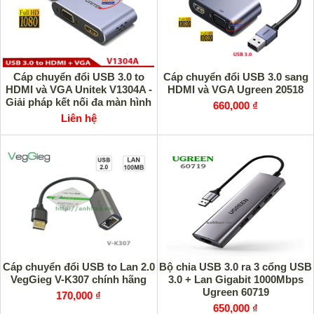
Cáp chuyển đổi USB 3.0 to
Cáp chuyển đổi USB 3.0 sang
HDMI và VGA Unitek V1304A -
HDMI và VGA Ugreen 20518
Giải pháp kết nối đa màn hình
660,000 ₫
chất lượng cao
Liên hệ
Cáp chuyển đổi USB to Lan 2.0
Bộ chia USB 3.0 ra 3 cổng USB
VegGieg V-K307 chính hãng
3.0 + Lan Gigabit 1000Mbps
Ugreen 60719
170,000 ₫
650,000 ₫