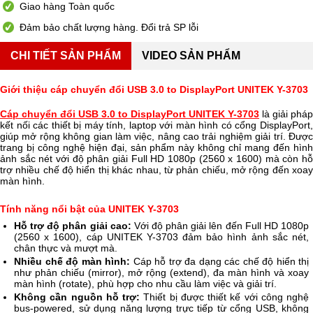
Giao hàng Toàn quốc
Đảm bảo chất lượng hàng. Đổi trả SP lỗi
CHI TIẾT SẢN PHẨM
VIDEO SẢN PHẨM
Giới thiệu cáp chuyển đổi USB 3.0 to DisplayPort UNITEK Y-3703
Cáp chuyển đổi USB 3.0 to DisplayPort UNITEK Y-3703
là giải pháp
kết nối các thiết bị máy tính, laptop với màn hình có cổng DisplayPort,
giúp mở rộng không gian làm việc, nâng cao trải nghiệm giải trí. Được
trang bị công nghệ hiện đại, sản phẩm này không chỉ mang đến hình
ảnh sắc nét với độ phân giải Full HD 1080p (2560 x 1600) mà còn hỗ
trợ nhiều chế độ hiển thị khác nhau, từ phản chiếu, mở rộng đến xoay
màn hình.
Tính năng nổi bật của UNITEK Y-3703
Hỗ trợ độ phân giải cao:
Với độ phân giải lên đến Full HD 1080p
(2560 x 1600), cáp UNITEK Y-3703 đảm bảo hình ảnh sắc nét,
chân thực và mượt mà.
Nhiều chế độ màn hình:
Cáp hỗ trợ đa dạng các chế độ hiển thị
như phản chiếu (mirror), mở rộng (extend), đa màn hình và xoay
màn hình (rotate), phù hợp cho nhu cầu làm việc và giải trí.
Không cần nguồn hỗ trợ:
Thiết bị được thiết kế với công nghệ
bus-powered, sử dụng năng lượng trực tiếp từ cổng USB, không