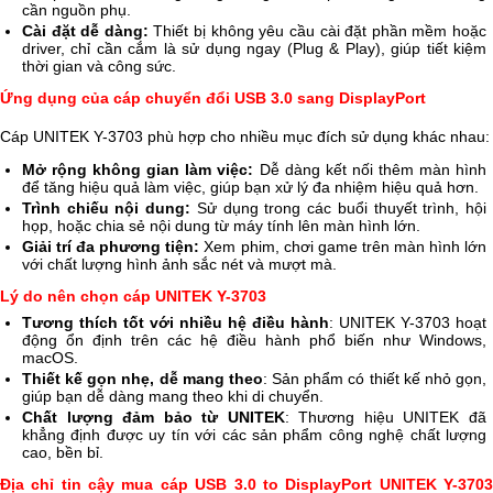
cần nguồn phụ.
Cài đặt dễ dàng:
Thiết bị không yêu cầu cài đặt phần mềm hoặc
driver, chỉ cần cắm là sử dụng ngay (Plug & Play), giúp tiết kiệm
thời gian và công sức.
Ứng dụng của cáp chuyển đổi USB 3.0 sang DisplayPort
Cáp UNITEK Y-3703 phù hợp cho nhiều mục đích sử dụng khác nhau:
Mở rộng không gian làm việc:
Dễ dàng kết nối thêm màn hình
để tăng hiệu quả làm việc, giúp bạn xử lý đa nhiệm hiệu quả hơn.
Trình chiếu nội dung:
Sử dụng trong các buổi thuyết trình, hội
họp, hoặc chia sẻ nội dung từ máy tính lên màn hình lớn.
Giải trí đa phương tiện:
Xem phim, chơi game trên màn hình lớn
với chất lượng hình ảnh sắc nét và mượt mà.
Lý do nên chọn cáp UNITEK Y-3703
Tương thích tốt với nhiều hệ điều hành
: UNITEK Y-3703 hoạt
động ổn định trên các hệ điều hành phổ biến như Windows,
macOS.
Thiết kế gọn nhẹ, dễ mang theo
: Sản phẩm có thiết kế nhỏ gọn,
giúp bạn dễ dàng mang theo khi di chuyển.
Chất lượng đảm bảo từ UNITEK
: Thương hiệu UNITEK đã
khẳng định được uy tín với các sản phẩm công nghệ chất lượng
cao, bền bỉ.
Địa chỉ tin cậy mua cáp USB 3.0 to DisplayPort UNITEK Y-3703