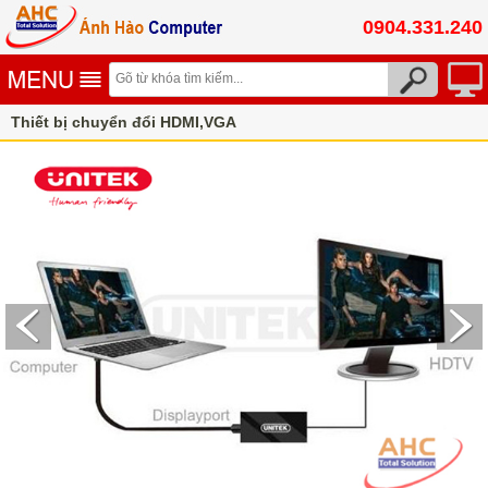
0904.331.240
Thiết bị chuyển đổi HDMI,VGA
Cáp chuyển đổi USB to Lan, HDMI, VGA