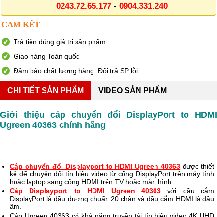
0243.72.65.177
-
0904.331.240
CAM KẾT
Trả tiền đúng giá trị sản phẩm
Giao hàng Toàn quốc
Đảm bảo chất lượng hàng. Đổi trả SP lỗi
CHI TIẾT SẢN PHẨM
VIDEO SẢN PHẨM
Giới thiệu cáp chuyển đổi DisplayPort to HDMI 
Ugreen 40363 chính hãng
Cáp chuyển đổi Displayport to HDMI Ugreen 40363
 được thiết 
kế để chuyển đổi tín hiệu video từ cổng DisplayPort trên máy tính 
hoặc laptop sang cổng HDMI trên TV hoặc màn hình.
Cáp Displayport to HDMI Ugreen 40363
với đầu cắm 
DisplayPort là đầu dương chuẩn 20 chân và đầu cắm HDMI là đầu 
âm.
Cáp Ugreen 40363 có khả năng truyền tải tín hiệu video 4K UHD 