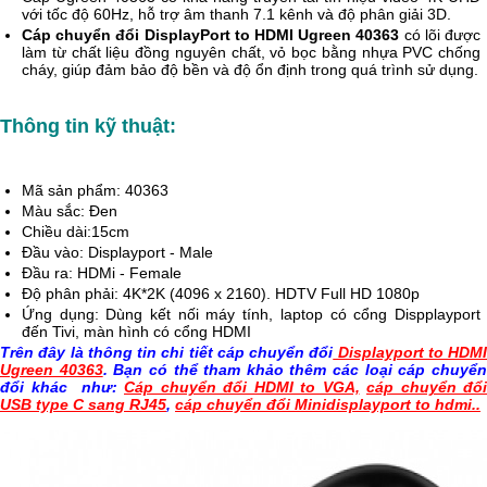
với tốc độ 60Hz, hỗ trợ âm thanh 7.1 kênh và độ phân giải 3D.
Cáp chuyển đổi DisplayPort to HDMI Ugreen 40363
 có lõi được 
làm từ chất liệu đồng nguyên chất, vỏ bọc bằng nhựa PVC chống 
cháy, giúp đảm bảo độ bền và độ ổn định trong quá trình sử dụng. 
Thông tin kỹ thuật:
Mã sản phẩm: 40363
Màu sắc: Đen
Chiều dài:15cm
Đầu vào: Displayport - Male
Đầu ra: HDMi - Female
Độ phân phải: 4K*2K (4096 x 2160). HDTV Full HD 1080p
Ứng dụng: Dùng kết nối máy tính, laptop có cổng Dispplayport
đến Tivi, màn hình có cổng HDMI
Trên đây là thông tin chi tiết cáp chuyển đổi
Displayport to HDMI
Ugreen 40363
. Bạn có thể tham khảo thêm các loại cáp chuyể
đổi khác như:
Cáp chuyển đổi HDMI to VGA,
cáp chuyển đổi
USB type C sang RJ45
,
cáp chuyển đổi Minidisplayport to hdmi..