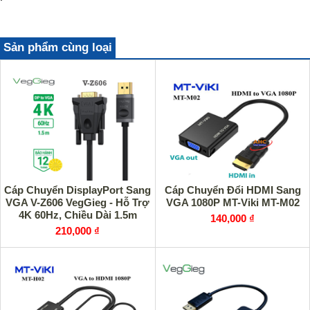
Sản phẩm cùng loại
Cáp Chuyển DisplayPort Sang
Cáp Chuyển Đổi HDMI Sang
VGA V-Z606 VegGieg - Hỗ Trợ
VGA 1080P MT-Viki MT-M02
4K 60Hz, Chiều Dài 1.5m
140,000 ₫
210,000 ₫