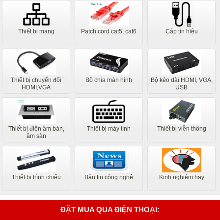
Thiết bị mạng
Patch cord cat5, cat6
Cáp tín hiệu
Thiết bị chuyển đổi
Bộ chia màn hình
Bộ kéo dài HDMI, VGA,
HDMI,VGA
USB
Thiết bị điện âm bàn,
Thiết bị máy tính
Thiết bị viễn thông
âm sàn
Thiết bị trình chiếu
Bản tin công nghệ
Kinh nghiệm hay
ĐẶT MUA QUA ĐIỆN THOẠI: