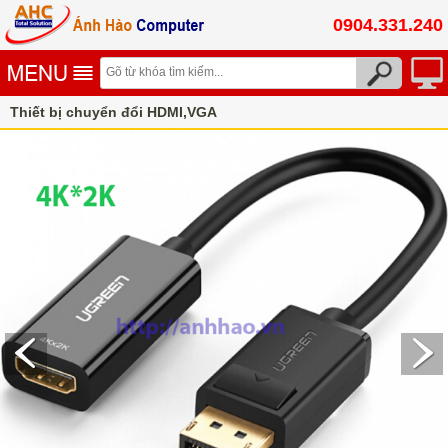
0904.331.240
Thiết bị chuyển đổi HDMI,VGA
Cáp chuyển đổi HDMI, Displayport, mini displayport sang
VGA, HDMI, DVI