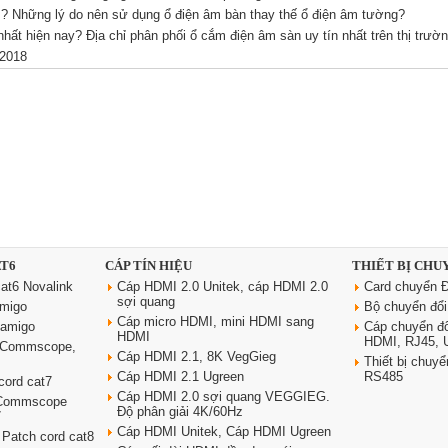
ì? Những lý do nên sử dụng ổ điện âm bàn thay thế ổ điện âm tường?
ất hiện nay? Địa chỉ phân phối ổ cắm điện âm sàn uy tín nhất trên thị trườ
 2018
AT6
CÁP TÍN HIỆU
THIẾT BỊ CHU
at6 Novalink
Cáp HDMI 2.0 Unitek, cáp HDMI 2.0
Card chuyển Đ
sợi quang
amigo
Bộ chuyển đổ
Cáp micro HDMI, mini HDMI sang
oamigo
Cáp chuyển đ
HDMI
HDMI, RJ45,
6 Commscope,
Cáp HDMI 2.1, 8K VegGieg
Thiết bị chu
Cáp HDMI 2.1 Ugreen
RS485
cord cat7
Cáp HDMI 2.0 sợi quang VEGGIEG.
 Commscope
Độ phân giải 4K/60Hz
7
Cáp HDMI Unitek, Cáp HDMI Ugreen
 Patch cord cat8