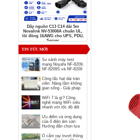
Dây nguồn C13 C14 dài 5m
Novalink NV-53008A chuẩn UL,
lõi đồng 16AWG cho UPS, PDU,
Server
Giá: Liên hệ
TIN TỨC MỚI
So sánh máy test
mạng Noyafa NF-8209,
NF-8209S và NF-8209
Pro - nên chọn phiên
bản nào?
Công tắc hạt dài tràn
viền: Nâng tầm không
gian sống - Giải pháp
hoàn hảo cho kiến trúc
hiện đại
WiFi 7 là gì? Công
nghệ mạng WiFi siêu
Ổ cắm HDMI âm tường hình
nhanh với tốc độ đột
vuông Novalink chính hãng
phá
Ưu điểm và ứng dụng
Giá: 150,000 VNĐ
của ổ điện âm sàn:
Hướng dẫn chọn lựa
và sử dụng
Ổ cắm ray trượt thông