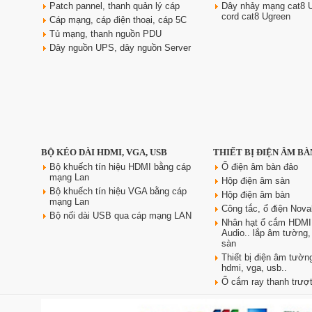
Patch pannel, thanh quản lý cáp
Dây nhảy mạng cat8 U
Giá: 370,000 VNĐ
cord cat8 Ugreen
Cáp mạng, cáp điện thoại, cáp 5C
Tủ mạng, thanh nguồn PDU
Dây nguồn UPS, dây nguồn Server
Ổ điện âm bàn đảo bếp
BỘ KÉO DÀI HDMI, VGA, USB
THIẾT BỊ ĐIỆN ÂM BÀ
Sinoamigo STP-1RB-3 | Trụ kéo
tiện dụng, có USB sạc nhanh
Bộ khuếch tín hiệu HDMI bằng cáp
Ổ điện âm bàn đảo
mạng Lan
Giá: 2,300,000 VNĐ
Hộp điện âm sàn
Bộ khuếch tín hiệu VGA bằng cáp
Hộp điện âm bàn
mạng Lan
Công tắc, ổ điện Nova
Bộ nối dài USB qua cáp mạng LAN
Nhân hạt ổ cắm HDMI
Audio.. lắp âm tường
sàn
Thiết bị điện âm tường
hdmi, vga, usb..
Ổ cắm ray thanh trượt