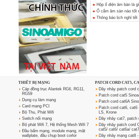
Hộp ổ điện âm bàn là g
Ổ cắm âm sàn nào tốt nh
Thông báo lịch nghỉ tết
Ổ cắm âm bàn đảo bếp nâng
hạ, tích hợp sạc không dây, loa
bluetooth Sinoamigo STP-
2AB/Pub+Qi
Giá: 4,600,000 VNĐ
THIẾT BỊ MẠNG
PATCH CORD CAT5, C
Cáp đồng trục Alantek RG6, RG11,
Dây nhảy patch cord c
RG59
Patch cord cat5 Sino
Dụng cụ làm mạng
Patch cord cat6A Sin
Card mạng PCI
Patch cord cat6, cat
Bộ Thu, Phát Wifi
LS, Krone
Switch nối mạng
Dây nhảy cat7, patch 
Bộ phát Wifi 7, Hệ thống Mesh Wifi 7
Dây nhảy patch cord
cat5/ cat6/ cat6a/ cat
Đầu bấm mạng, module mạng, mặt
Dây nguồn C19 C20 dài 3m tiết
wallplate, đầu chụp boot corlor
Dây nhảy mạng cat8 -
diện 3x2.5 mm2 dùng cho PDU