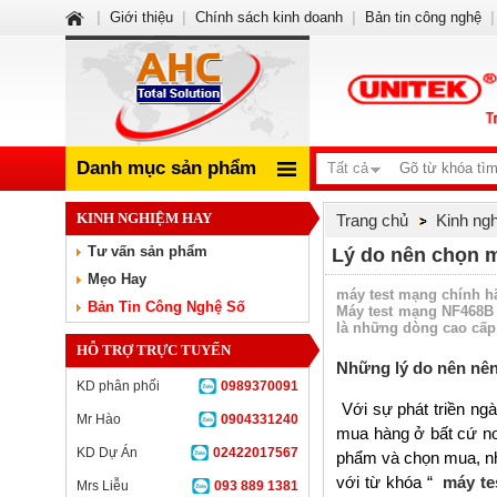
|
Giới thiệu
|
Chính sách kinh doanh
|
Bản tin công nghệ
|
Danh mục sản phẩm
Tất cả
KINH NGHIỆM HAY
Trang chủ
Kinh ng
Tư vấn sản phẩm
Lý do nên chọn 
Mẹo Hay
máy test mạng chính h
Bản Tin Công Nghệ Số
Máy test mạng NF468B 
là những dòng cao cấp 
HỖ TRỢ TRỰC TUYẾN
Những l
ý do nên nê
KD phân phối
0989370091
Với sự phát triền ng
Mr Hào
0904331240
mua hàng ở bất cứ nơ
KD Dự Án
02422017567
phẩm và chọn mua, nhi
với từ khóa “
máy te
Mrs Liễu
093 889 1381