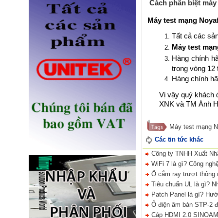
Cách phân biệt máy 
Máy test mạng Noya
Tất cả các s
Máy test mạn
Hàng chính h
trong vòng 12 
Ổ điện âm bàn Sinoamigo STS-
Hàng chính hã
R90B-2 chính hãng
Giá: 1,100,000 VNĐ
Vị vậy qu
ý khách 
XNK và TM Ánh Hào
Máy test mạng 
Các tin tức khác
Công ty TNHH Xuất Nhập
WiFi 7 là gì? Công nghệ
Ổ cắm ray trượt thông 
Ổ điện âm bàn đảo bếp có sạc
Tiêu chuẩn UL là gì? N
không dây 15W, USB-C -
Patch Panel là gì? Hướn
Novalink KA-01
Ổ điện âm bàn STP-2 đạ
Giá: 2,650,000 VNĐ
Cáp HDMI 2.0 SINOAMIG