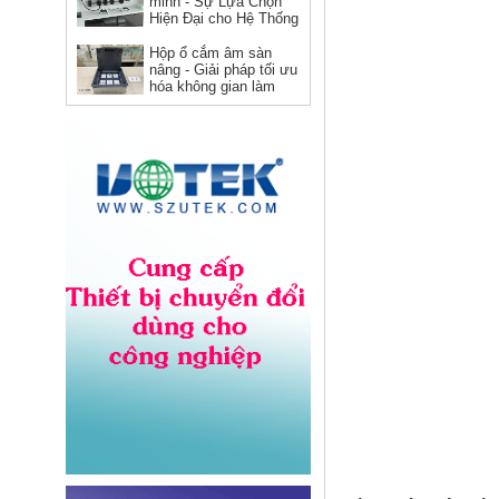
minh - Sự Lựa Chọn
Hiện Đại cho Hệ Thống
Điện
Hộp ổ cắm âm sàn
nâng - Giải pháp tối ưu
hóa không gian làm
việc
Dây nguồn C19 C20 Novalink
NV-56302A lõi đồng 12AWG,
chịu tải 20A cho server và UPS
Giá: Liên hệ
Dây nhảy quang Multimode
OM5 LC-LC dài 3M Novalink NV-
61704A chính hãng
Giá: Liên hệ