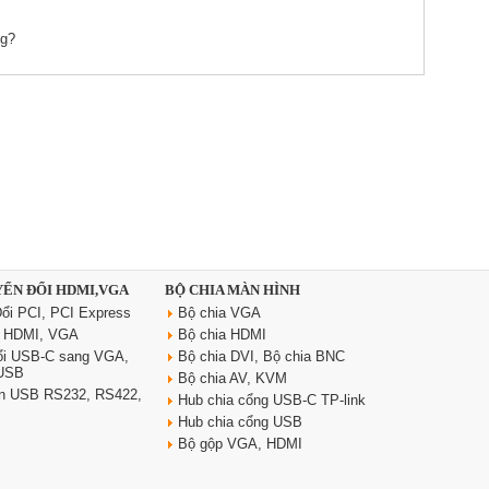
ng?
YỂN ĐỔI HDMI,VGA
BỘ CHIA MÀN HÌNH
ổi PCI, PCI Express
Bộ chia VGA
i HDMI, VGA
Bộ chia HDMI
ổi USB-C sang VGA,
Bộ chia DVI, Bộ chia BNC
 USB
Bộ chia AV, KVM
yển USB RS232, RS422,
Hub chia cổng USB-C TP-link
Hub chia cổng USB
Bộ gộp VGA, HDMI