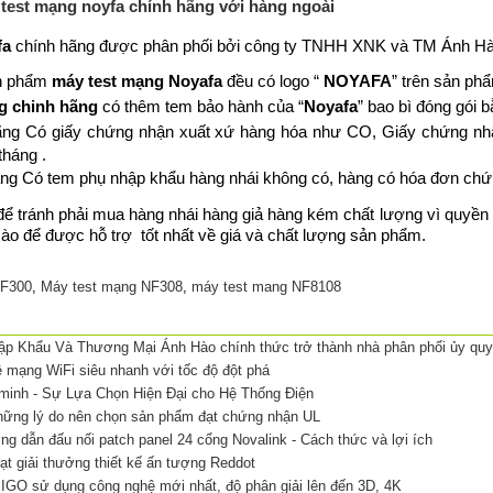
test mạng noyfa chính hãng với hàng ngoài
fa
chính hãng được phân phối bởi công ty TNHH XNK và TM Ánh Hào 
ản phẩm
máy test mạng Noyafa
đều có logo “
NOYAFA
” trên sản ph
g chinh hãng
có thêm tem bảo hành của “
Noyafa
” bao bì đóng gói b
ãng Có giấy chứng nhận xuất xứ hàng hóa như CO, Giấy chứng nh
tháng .
ng Có tem phụ nhập khẩu hàng nhái không có, hàng có hóa đơn ch
để tránh phải mua hàng nhái hàng giả hàng kém chất lượng vì quyền l
 để được hỗ trợ tốt nhất về giá và chất lượng sản phẩm.
NF300
,
Máy test mạng NF308
,
máy test mang NF8108
 Khẩu Và Thương Mại Ánh Hào chính thức trở thành nhà phân phối ủy quy
 mạng WiFi siêu nhanh với tốc độ đột phá
minh - Sự Lựa Chọn Hiện Đại cho Hệ Thống Điện
hững lý do nên chọn sản phẩm đạt chứng nhận UL
g dẫn đấu nối patch panel 24 cổng Novalink - Cách thức và lợi ích
t giải thưởng thiết kế ấn tượng Reddot
O sử dụng công nghệ mới nhất, độ phân giải lên đến 3D, 4K