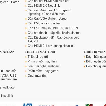
Cáp nối dài HDMI đầu đực cái
green - Patch
Cáp HDMI 2.0 Novalink
Cáp sạc điện thoại USB type C,
Lightning, củ sạc điện thoại
Dây Cáp VGA Unitek, Ugreen
Cáp DVI, audio, Svideo
Cáp USB máy in UNITEK, UGREEN
Cáp âm thanh , cáp điều khiển alantek
Cáp Displayport 8K - Cáp Displayport
1.4, 2.1
Cáp HDMI 2.1 sợi quang Novalink
N, ÂM SÀN
THIẾT BỊ MÁY TÍNH
THIẾT BỊ VIỄ
Thiết bị lưu trữ
Dây nhảy qua
Phím chuột máy tính
Bộ chuyển đổi
Loa , tai nghe, webcam
Hộp phối qua
link cao cấp
Phần mềm , tay game
, VGA, USB,
Quạt máy tính
, âm bàn, âm
, wallplate
 Novalink