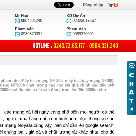
Đăng nhập
0
Mr Hào
KD Dự Án
0904331240
02422017567
Phạm vân
Phạm Vân
0989370091
0989370091
HOTLINE :
0243.72.65.177 - 0904.331.240
n phẩm như Máy test mạng NF-308, máy test dây mạng NF300,
ang NF906A chất lượng cao cho kết quả chính xác đặc biệt
2000m và đo chiêu dài cáp đồng trục lên đến 3000m cho
, các mạng xã hội ngày càng phổ biến mọi người có thể
ng , người mua hàng chỉ xem hình ảnh , đọc thông số sản
st mạng Noyafa
cũng vậy bạn chỉ cần lên google search
 chủng loại , giá cả và chất lượng rất khác nhau cho dù