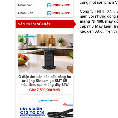
cùng một sản phẩm 
Phạm vân
0989370091
Công ty TNHH XNK V
Phạm Vân
0989370091
nam vơi những dòng
mạng NF468
,
máy d
SẢN PHẨM NỔI BẬT
cấp như
Máy kiểm tr
xác đến 98% , hiển th
Ổ điện âm bàn đảo bếp nâng hạ
tự động Sinoamigo SMT-6B
màu đen, sạc không dây 15W
Giá: 7,500,000 VNĐ