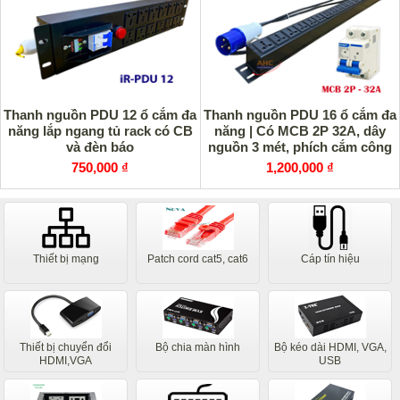
Thanh nguồn PDU 12 ổ cắm đa
Thanh nguồn PDU 16 ổ cắm đa
năng lắp ngang tủ rack có CB
năng | Có MCB 2P 32A, dây
và đèn báo
nguồn 3 mét, phích cắm công
nghiệp
750,000 ₫
1,200,000 ₫
Thiết bị mạng
Patch cord cat5, cat6
Cáp tín hiệu
Thiết bị chuyển đổi
Bộ chia màn hình
Bộ kéo dài HDMI, VGA,
HDMI,VGA
USB