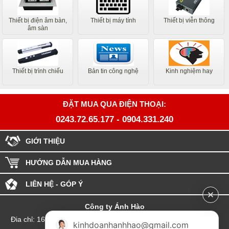
Thiết bị điện âm bàn,
Thiết bị máy tính
Thiết bị viễn thông
âm sàn
Thiết bị trình chiếu
Bản tin công nghệ
Kinh nghiệm hay
ĐẶT MUA QUA ĐIỆN THOẠI:
0243.72.65.177
-
0904.331.240
GIỚI THIỆU
HƯỚNG DẪN MUA HÀNG
LIÊN HỆ - GÓP Ý
Công ty Ánh Hào
Đia chỉ: 164 Phố Chùa Láng - Phường Láng - Thành phố Hà Nội
kinhdoanhanhhao@gmail.com