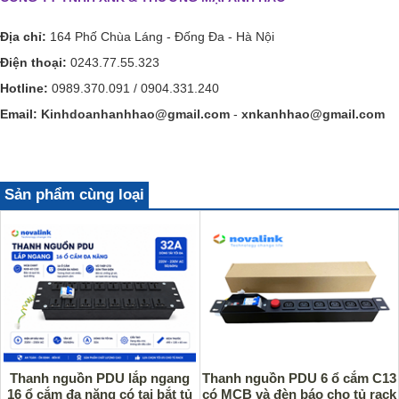
Địa chỉ:
164 Phố Chùa Láng - Đống Đa - Hà Nội
Điện thoại:
0243.77.55.323
Hotline:
0989.370.091 / 0904.331.240
Email:
Kinhdoanhanhhao@gmail.com
-
xnkanhhao@gmail.com
Sản phẩm cùng loại
Thanh nguồn PDU lắp ngang
Thanh nguồn PDU 6 ổ cắm C13
16 ổ cắm đa năng có tai bắt tủ
có MCB và đèn báo cho tủ rack