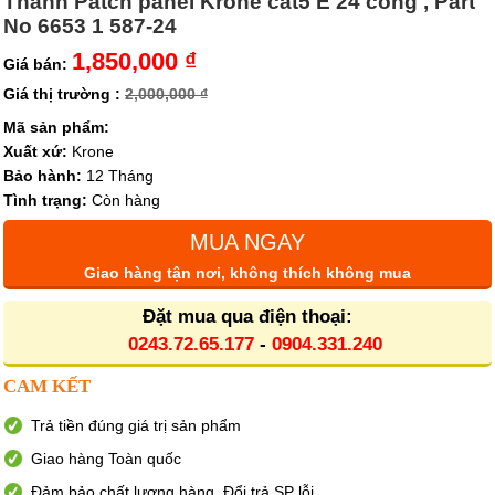
Thanh Patch panel Krone cat5 E 24 cổng , Part
No 6653 1 587-24
1,850,000 ₫
Giá bán:
Giá thị trường :
2,000,000 ₫
Mã sản phẩm:
Xuất xứ:
Krone
Bảo hành:
12 Tháng
Tình trạng:
Còn hàng
MUA NGAY
Giao hàng tận nơi, không thích không mua
Đặt mua qua điện thoại:
0243.72.65.177
-
0904.331.240
CAM KẾT
Trả tiền đúng giá trị sản phẩm
Giao hàng Toàn quốc
Đảm bảo chất lượng hàng. Đổi trả SP lỗi