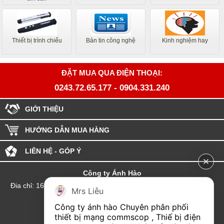
Thiết bị trình chiếu
Bản tin công nghệ
Kinh nghiệm hay
ĐẶT MUA QUA ĐIỆN THOẠI:
0243.72.65.177
-
0904.331.240
GIỚI THIỆU
HƯỚNG DẪN MUA HÀNG
LIÊN HỆ - GÓP Ý
Công ty Ánh Hào
Đia chỉ: 164 Phố Chùa Láng - Phường Láng - Thành phố Hà Nội
Mrs Liễu
hotline:0904.331.240
Công ty ánh hào Chuyên phân phối 
Email: Kinhdoanhanhhao@gmail.com
thiết bị mạng commscop , Thiế bị điện 