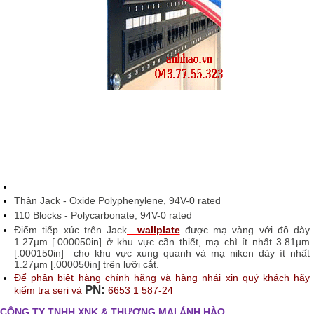
Thân Jack - Oxide Polyphenylene, 94V-0 rated
110 Blocks - Polycarbonate, 94V-0 rated
Điểm tiếp xúc trên Jack
wallplate
được mạ vàng với đô dày
1.27µm [.000050in] ở khu vực cần thiết, mạ chì ít nhất 3.81µm
[.000150in] cho khu vực xung quanh và mạ niken dày ít nhất
1.27µm [.000050in] trên lưỡi cắt.
Để phân biệt hàng chính hãng và hàng nhái xin quý khách hãy
PN:
kiểm tra seri và
6653 1 587-24
CÔNG TY TNHH XNK & THƯƠNG MẠI ÁNH HÀO