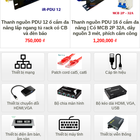
Thanh nguồn PDU 12 ổ cắm đa
Thanh nguồn PDU 16 ổ cắm đa
năng lắp ngang tủ rack có CB
năng | Có MCB 2P 32A, dây
và đèn báo
nguồn 3 mét, phích cắm công
nghiệp
750,000 ₫
1,200,000 ₫
Thiết bị mạng
Patch cord cat5, cat6
Cáp tín hiệu
Thiết bị chuyển đổi
Bộ chia màn hình
Bộ kéo dài HDMI, VGA,
HDMI,VGA
USB
Thiết bị điện âm bàn,
Thiết bị máy tính
Thiết bị viễn thông
âm sàn