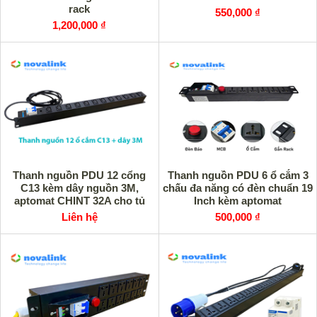
rack
550,000 ₫
1,200,000 ₫
Thanh nguồn PDU 12 cổng
Thanh nguồn PDU 6 ổ cắm 3
C13 kèm dây nguồn 3M,
chấu đa năng có đèn chuẩn 19
aptomat CHINT 32A cho tủ
Inch kèm aptomat
rack
Liên hệ
500,000 ₫