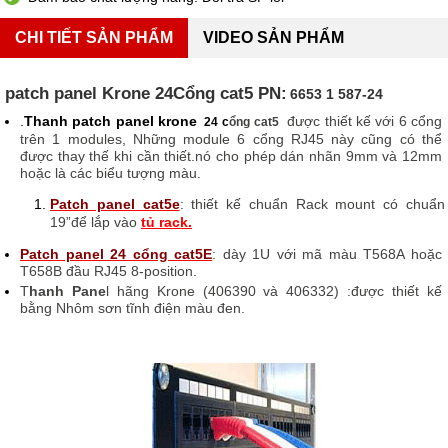
CHI TIẾT SẢN PHẨM
VIDEO SẢN PHẨM
patch panel Krone 24Cổng cat5 PN:
6653 1 587-24
.
T
hanh patch panel krone
được thiết kế với 6 cổng
24
c
ổng cat5
trên 1 modules, Những module 6 cổng RJ45 này cũng có thể
được thay thế khi cần thiết.n
ó cho phép dán nhãn 9mm và 12mm
hoặc là các biểu tượng màu.
Patch panel cat5e
: thiết kế chuẩn Rack mount có chuẩn
19”để lắp vào
tủ rack.
Patch panel 24 cổng cat5E
: dày 1U với mã màu T568A hoặc
T658B đầu RJ45 8-position.
T
hanh Pane
l hãng Krone (406390 và 406332) :được thiết kế
bằng Nhôm sơn tĩnh điện màu đen.