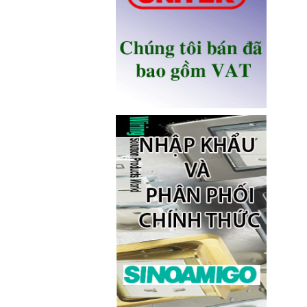
Ổ điện âm bàn Sinoamigo STS-
R90B-2 chính hãng
Giá: 1,100,000 VNĐ
Ổ điện âm bàn đảo bếp có sạc
không dây 15W, USB-C -
Novalink KA-01
Giá: 2,650,000 VNĐ