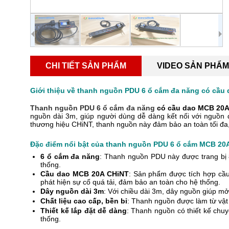
CHI TIẾT SẢN PHẨM
VIDEO SẢN PHẨM
Giới thiệu về thanh nguồn PDU 6 ổ cắm đa năng có cầu
Thanh nguồn PDU 6 ổ cắm đa năng
có cầu dao MCB 20
nguồn dài 3m, giúp người dùng dễ dàng kết nối với nguồn 
thương hiệu CHiNT, thanh nguồn này đảm bảo an toàn tối đa,
Đặc điểm nổi bật của thanh nguồn PDU 6 ổ cắm MCB 20
6 ổ cắm đa năng
: Thanh nguồn PDU này được trang bị 8 
thống.
Cầu dao MCB 20A CHiNT
: Sản phẩm được tích hợp cầu
phát hiện sự cố quá tải, đảm bảo an toàn cho hệ thống.
Dây nguồn dài 3m
: Với chiều dài 3m, dây nguồn giúp mở 
Chất liệu cao cấp, bền bỉ
: Thanh nguồn được làm từ vật 
Thiết kế lắp đặt dễ dàng
: Thanh nguồn có thiết kế chuy
thống.