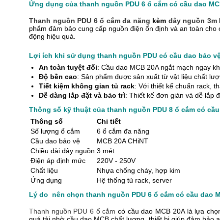
Ứng dụng của thanh nguồn PDU 6 ổ cắm có cầu dao M
Thanh nguồn PDU 6 ổ cắm đa năng
kèm
dây nguồn 3m
phẩm đảm bảo cung cấp nguồn điện ổn định và an toàn cho các
động hiệu quả.
Lợi ích khi sử dụng thanh nguồn PDU có cầu dao bảo vệ
An toàn tuyệt đối
: Cầu dao MCB 20A ngắt mạch ngay khi p
Độ bền cao
: Sản phẩm được sản xuất từ vật liệu chất lượn
Tiết kiệm không gian tủ rack
: Với thiết kế chuẩn rack, 
Dễ dàng lắp đặt và bảo trì
: Thiết kế đơn giản và dễ lắp đ
Thông số kỹ thuật của thanh nguồn PDU 8 ổ cắm có cầ
Thông số
Chi tiết
Số lượng ổ cắm
6 ổ cắm đa năng
Cầu dao bảo vệ
MCB 20A CHiNT
Chiều dài dây nguồn
3 mét
Điện áp định mức
220V - 250V
Chất liệu
Nhựa chống cháy, hợp kim
Ứng dụng
Hệ thống tủ rack, server
Lý do nên chọn thanh nguồn PDU 6 ổ cắm có cầu dao 
Thanh nguồn PDU 6 ổ cắm
có cầu dao MCB 20A là lựa chọn
quá tải nhờ cầu dao MCB chất lượng, thiết bị giúp đảm bảo 