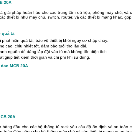
CB 20A
là giải pháp hoàn hảo cho các trung tâm dữ liệu, phòng máy chủ, và c
 thiết bị như máy chủ, switch, router, và các thiết bị mạng khác, gó
 quá tải
hát hiện quá tải, bảo vệ thiết bị khỏi nguy cơ chập cháy.
g cao, chịu nhiệt tốt, đảm bảo tuổi thọ lâu dài.
thanh nguồn dễ dàng lắp đặt vào tủ mà không tốn diện tích.
ặt giúp tiết kiệm thời gian và chi phí khi sử dụng.
u dao MCB 20A
MCB 20A
 hàng đầu cho các hệ thống tủ rack yêu cầu độ ổn định và an toàn c
an toàn điện năng cho hệ thống máy chủ và các thiết bị mạng quan trọ