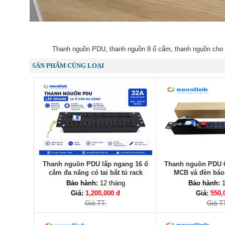
Thanh nguồn PDU
,
thanh nguồn 8 ổ cắm
,
thanh nguồn cho 
SẢN PHẨM CÙNG LOẠI
Thanh nguồn PDU lắp ngang 16 ổ
Thanh nguồn PDU 6
cắm đa năng có tai bắt tủ rack
MCB và đèn báo 
Bảo hành:
12 tháng
Bảo hành:
1
Giá:
1,200,000 đ
Giá:
550,
Giá TT:
Giá T