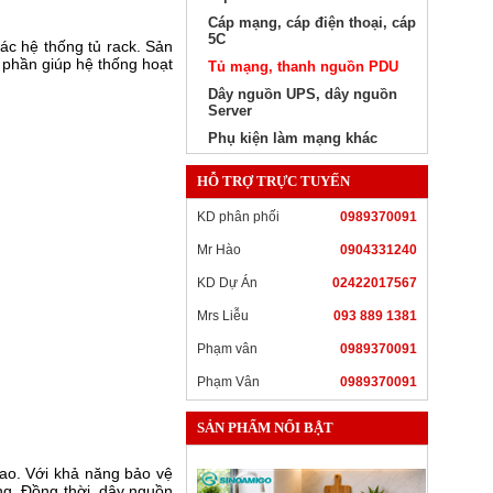
Cáp mạng, cáp điện thoại, cáp
5C
ác hệ thống tủ rack. Sản
p phần giúp hệ thống hoạt
Tủ mạng, thanh nguồn PDU
Dây nguồn UPS, dây nguồn
Server
Phụ kiện làm mạng khác
HỖ TRỢ TRỰC TUYẾN
KD phân phối
0989370091
Mr Hào
0904331240
KD Dự Án
02422017567
Mrs Liễu
093 889 1381
Phạm vân
0989370091
Phạm Vân
0989370091
SẢN PHẨM NỔI BẬT
ao. Với khả năng bảo vệ
ng. Đồng thời, dây nguồn