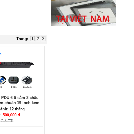
Ổ cắm âm bàn đảo bếp nâng
hạ, tích hợp sạc không dây, loa
bluetooth Sinoamigo STP-
2AB/Pub+Qi
Giá: 4,600,000 VNĐ
Trang:
1
2
3
Dây nguồn C19 C20 dài 3m tiết
diện 3x2.5 mm2 dùng cho PDU
Giá: 370,000 VNĐ
 PDU 6 ổ cắm 3 chấu
èn chuẩn 19 Inch kèm
aptomat
ành:
12 tháng
á:
500,000 đ
Giá TT: