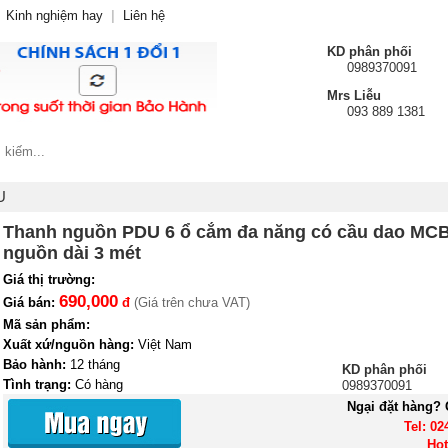
Kinh nghiệm hay
|
Liên hệ
KD phân phối
0989370091
Mrs Liễu
093 889 1381
U
Thanh nguồn PDU 6 ổ cắm đa năng có cầu dao MCB
nguồn dài 3 mét
Giá thị trường:
690,000
Giá bán:
đ
(Giá trên chưa VAT)
Mã sản phẩm:
Xuất xứ/nguồn hàng:
Việt Nam
Bảo hành:
12 tháng
KD phân phối
Tình trạng:
Có hàng
0989370091
Khuyến mại:
Ngại đặt hàng? 
Tel: 02
Hot