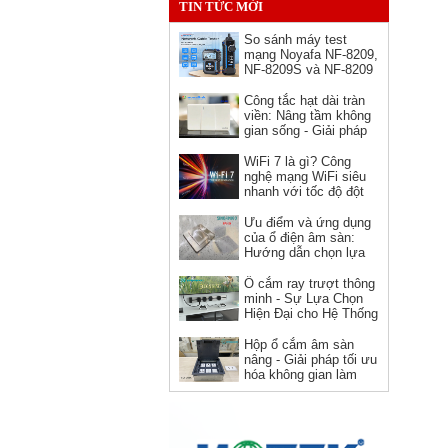
TIN TỨC MỚI
So sánh máy test
mạng Noyafa NF-8209,
NF-8209S và NF-8209
Pro - nên chọn phiên
bản nào?
Công tắc hạt dài tràn
viền: Nâng tầm không
gian sống - Giải pháp
hoàn hảo cho kiến trúc
hiện đại
WiFi 7 là gì? Công
nghệ mạng WiFi siêu
Ổ cắm HDMI âm tường hình
nhanh với tốc độ đột
vuông Novalink chính hãng
phá
Ưu điểm và ứng dụng
Giá: 150,000 VNĐ
của ổ điện âm sàn:
Hướng dẫn chọn lựa
và sử dụng
Ổ cắm ray trượt thông
minh - Sự Lựa Chọn
Hiện Đại cho Hệ Thống
Điện
Hộp ổ cắm âm sàn
nâng - Giải pháp tối ưu
hóa không gian làm
việc
Dây nguồn C19 C20 Novalink
NV-56302A lõi đồng 12AWG,
chịu tải 20A cho server và UPS