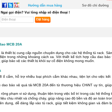
Hướng dẫn mua hàng
Sơ đồ chỉ đường
Ngại gọi điện? Vui lòng nhập số điện thoại !
 dao MCB 20A
A
là thiết bị cung cấp nguồn chuyên dụng cho các hệ thống tủ rack. Sả
điện trong những khoảng cách xa. Với thiết kế tích hợp cầu dao bảo
 giúp bảo vệ các thiết bị khỏi sự cố điện không mong muốn.
A
ổ cắm, hỗ trợ nhiều loại phích cắm khác nhau, tiện lợi cho việc kết n
 dao bảo vệ quá tải MCB 20A đến từ thương hiệu CHiNT uy tín, giúp 
rộng phạm vi sử dụng, thuận tiện trong việc bố trí trong các hệ thống t
liệu chịu nhiệt và chống cháy, giúp nâng cao độ bền và độ an toàn tro
ên dụng, dễ dàng lắp vào tủ rack, giúp tiết kiệm không gian và đảm 