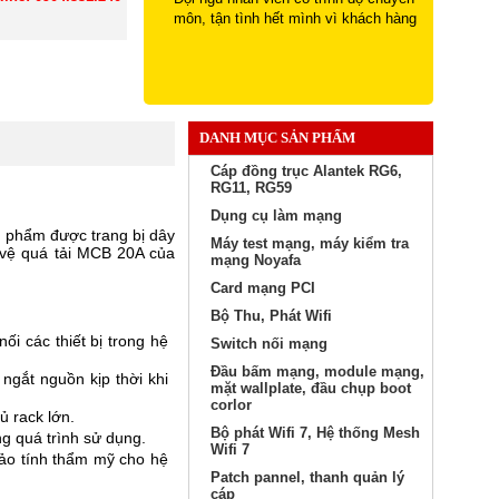
môn, tận tình hết mình vì khách hàng
DANH MỤC SẢN PHẨM
Cáp đồng trục Alantek RG6,
RG11, RG59
Dụng cụ làm mạng
n phẩm được trang bị dây
Máy test mạng, máy kiểm tra
 vệ quá tải MCB 20A của
mạng Noyafa
Card mạng PCI
Bộ Thu, Phát Wifi
ối các thiết bị trong hệ
Switch nối mạng
Đầu bấm mạng, module mạng,
ngắt nguồn kịp thời khi
mặt wallplate, đầu chụp boot
corlor
ủ rack lớn.
Bộ phát Wifi 7, Hệ thống Mesh
ng quá trình sử dụng.
Wifi 7
bảo tính thẩm mỹ cho hệ
Patch pannel, thanh quản lý
cáp