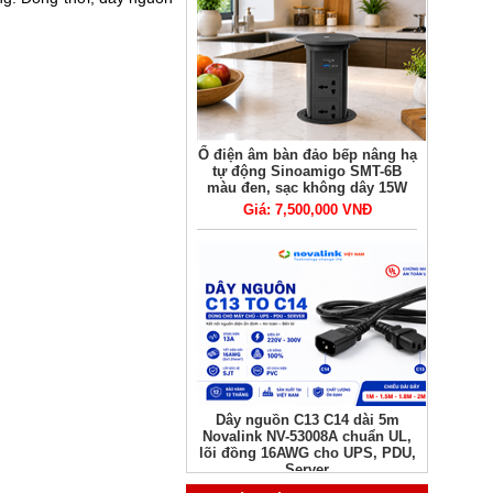
Ổ điện âm bàn đảo bếp nâng hạ
tự động Sinoamigo SMT-6B
màu đen, sạc không dây 15W
Giá: 7,500,000 VNĐ
Dây nguồn C13 C14 dài 5m
Novalink NV-53008A chuẩn UL,
lõi đồng 16AWG cho UPS, PDU,
Server
Giá: Liên hệ