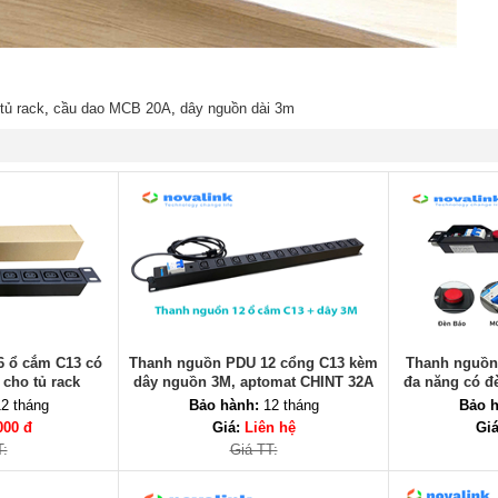
tủ rack
,
cầu dao MCB 20A
,
dây nguồn dài 3m
 ổ cắm C13 có
Thanh nguồn PDU 12 cổng C13 kèm
Thanh nguồn
cho tủ rack
dây nguồn 3M, aptomat CHINT 32A
đa năng có đ
cho tủ rack
2 tháng
Bảo hành:
12 tháng
Bảo h
000 đ
Giá:
Liên hệ
Gi
T:
Giá TT: