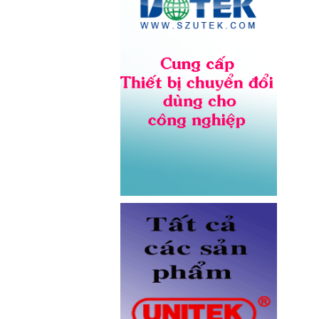
Giá: Liên hệ
Dây nhảy quang Multimode
OM5 LC-LC dài 3M Novalink NV-
61704A chính hãng
Giá: Liên hệ