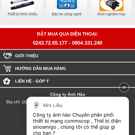
Thiết bị trình chiếu
Bản tin công nghệ
Kinh nghiệm hay
ĐẶT MUA QUA ĐIỆN THOẠI:
0243.72.65.177
-
0904.331.240
GIỚI THIỆU
HƯỚNG DẪN MUA HÀNG
LIÊN HỆ - GÓP Ý
Công ty Ánh Hào
Đia chỉ: 164 Phố Chùa Láng - Phường Láng - Thành phố Hà Nội
Mrs Liễu
hotline:0904.331.240
Công ty ánh hào Chuyên phân phối 
Email: Kinhdoanhanhhao@gmail.com
thiết bị mạng commscop , Thiế bị điện 
sinoamigo , chúng tôi có thể giúp gì 
Đại lý Hải Phòng
cho bạn ?