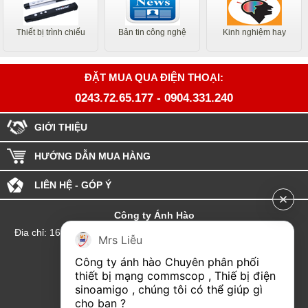
Thiết bị trình chiếu
Bản tin công nghệ
Kinh nghiệm hay
ĐẶT MUA QUA ĐIỆN THOẠI:
0243.72.65.177
-
0904.331.240
GIỚI THIỆU
HƯỚNG DẪN MUA HÀNG
LIÊN HỆ - GÓP Ý
Công ty Ánh Hào
Đia chỉ: 164 Phố Chùa Láng - Phường Láng - Thành phố Hà Nội
Mrs Liễu
hotline:0904.331.240
Công ty ánh hào Chuyên phân phối 
Email: Kinhdoanhanhhao@gmail.com
thiết bị mạng commscop , Thiế bị điện 
sinoamigo , chúng tôi có thể giúp gì 
Đại lý Hải Phòng
cho bạn ?