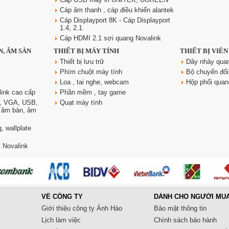
Cáp âm thanh , cáp điều khiển alantek
Cáp Displayport 8K - Cáp Displayport
1.4, 2.1
Cáp HDMI 2.1 sợi quang Novalink
N, ÂM SÀN
THIẾT BỊ MÁY TÍNH
THIẾT BỊ VIỄ
Thiết bị lưu trữ
Dây nhảy qua
Phím chuột máy tính
Bộ chuyển đổi
Loa , tai nghe, webcam
Hộp phối qua
link cao cấp
Phần mềm , tay game
, VGA, USB,
Quạt máy tính
, âm bàn, âm
, wallplate
 Novalink
VỀ CÔNG TY
DÀNH CHO NGƯỜI MU
Giới thiệu công ty Ánh Hào
Bảo mật thông tin
Lịch làm việc
Chính sách bảo hành