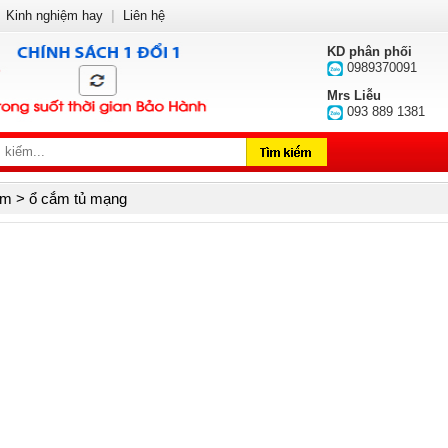
Kinh nghiệm hay
|
Liên hệ
KD phân phối
0989370091
Mrs Liễu
093 889 1381
m > ổ cắm tủ mạng