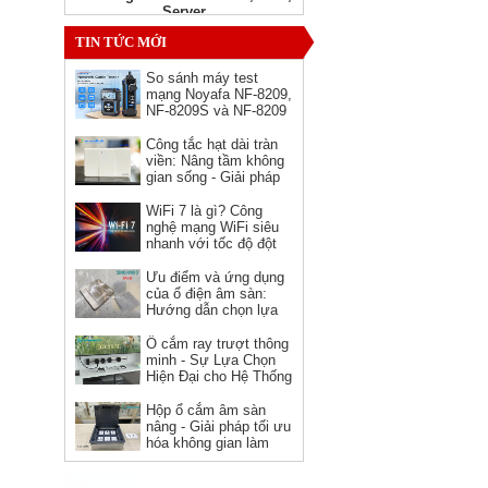
Server
Giá: Liên hệ
TIN TỨC MỚI
So sánh máy test
mạng Noyafa NF-8209,
NF-8209S và NF-8209
Pro - nên chọn phiên
bản nào?
Công tắc hạt dài tràn
viền: Nâng tầm không
gian sống - Giải pháp
hoàn hảo cho kiến trúc
hiện đại
WiFi 7 là gì? Công
nghệ mạng WiFi siêu
Ổ cắm HDMI âm tường hình
nhanh với tốc độ đột
vuông Novalink chính hãng
phá
Ưu điểm và ứng dụng
Giá: 150,000 VNĐ
của ổ điện âm sàn:
Hướng dẫn chọn lựa
và sử dụng
Ổ cắm ray trượt thông
minh - Sự Lựa Chọn
Hiện Đại cho Hệ Thống
Điện
Hộp ổ cắm âm sàn
nâng - Giải pháp tối ưu
hóa không gian làm
việc
Dây nguồn C19 C20 Novalink