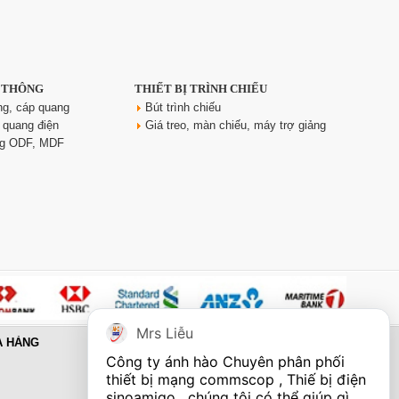
N THÔNG
THIẾT BỊ TRÌNH CHIẾU
ng, cáp quang
Bút trình chiếu
 quang điện
Giá treo, màn chiếu, máy trợ giảng
ng ODF, MDF
Mrs Liễu
A HÀNG
Công ty ánh hào Chuyên phân phối 
thiết bị mạng commscop , Thiế bị điện 
sinoamigo , chúng tôi có thể giúp gì 