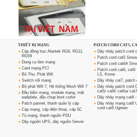
Ổ cắm âm bàn đảo bếp nâng
hạ, tích hợp sạc không dây, loa
bluetooth Sinoamigo STP-
2AB/Pub+Qi
Giá: 4,600,000 VNĐ
THIẾT BỊ MẠNG
PATCH CORD CAT5, C
Cáp đồng trục Alantek RG6, RG11,
Dây nhảy patch cord c
RG59
Patch cord cat5 Sino
Dụng cụ làm mạng
Patch cord cat6A Sin
Card mạng PCI
Patch cord cat6, cat
Bộ Thu, Phát Wifi
LS, Krone
Switch nối mạng
Dây nhảy cat7, patch 
Bộ phát Wifi 7, Hệ thống Mesh Wifi 7
Dây nhảy patch cord
cat5/ cat6/ cat6a/ cat
Đầu bấm mạng, module mạng, mặt
Dây nguồn C19 C20 dài 3m tiết
wallplate, đầu chụp boot corlor
Dây nhảy mạng cat8 -
diện 3x2.5 mm2 dùng cho PDU
Patch pannel, thanh quản lý cáp
Dây nhảy mạng cat8 U
Giá: 370,000 VNĐ
cord cat8 Ugreen
Cáp mạng, cáp điện thoại, cáp 5C
Tủ mạng, thanh nguồn PDU
Dây nguồn UPS, dây nguồn Server