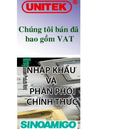
Ổ điện âm bàn Sinoamigo STS-
R90B-2 chính hãng
Giá: 1,100,000 VNĐ
Ổ điện âm bàn đảo bếp có sạc
không dây 15W, USB-C -
Novalink KA-01
Giá: 2,650,000 VNĐ