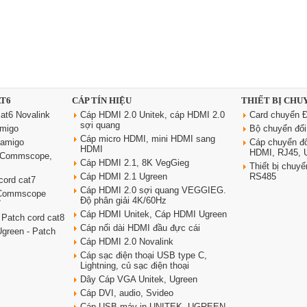
AT6
CÁP TÍN HIỆU
THIẾT BỊ CHU
at6 Novalink
Cáp HDMI 2.0 Unitek, cáp HDMI 2.0
Card chuyển Đ
sợi quang
amigo
Bộ chuyển đổ
Cáp micro HDMI, mini HDMI sang
oamigo
Cáp chuyển đ
HDMI
HDMI, RJ45,
6 Commscope,
Cáp HDMI 2.1, 8K VegGieg
Thiết bị chu
Cáp HDMI 2.1 Ugreen
RS485
cord cat7
Cáp HDMI 2.0 sợi quang VEGGIEG.
 Commscope
Độ phân giải 4K/60Hz
7
Cáp HDMI Unitek, Cáp HDMI Ugreen
 Patch cord cat8
Cáp nối dài HDMI đầu đực cái
green - Patch
Cáp HDMI 2.0 Novalink
Cáp sạc điện thoại USB type C,
Lightning, củ sạc điện thoại
Dây Cáp VGA Unitek, Ugreen
Cáp DVI, audio, Svideo
Cáp USB máy in UNITEK, UGREEN