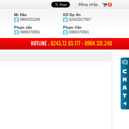
Đăng nhập
0
Mr Hào
KD Dự Án
0904331240
02422017567
Phạm vân
Phạm Vân
0989370091
0989370091
HOTLINE :
0243.72.65.177 - 0904.331.240