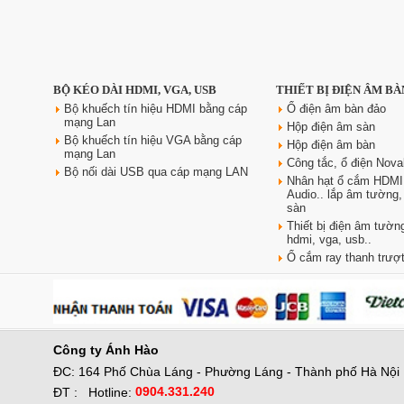
Ổ điện âm bàn đảo bếp
BỘ KÉO DÀI HDMI, VGA, USB
THIẾT BỊ ĐIỆN ÂM BÀ
Sinoamigo STP-1RB-3 | Trụ kéo
tiện dụng, có USB sạc nhanh
Bộ khuếch tín hiệu HDMI bằng cáp
Ổ điện âm bàn đảo
mạng Lan
Giá: 2,300,000 VNĐ
Hộp điện âm sàn
Bộ khuếch tín hiệu VGA bằng cáp
Hộp điện âm bàn
mạng Lan
Công tắc, ổ điện Nova
Bộ nối dài USB qua cáp mạng LAN
Nhân hạt ổ cắm HDMI
Audio.. lắp âm tường
sàn
Thiết bị điện âm tường
hdmi, vga, usb..
Ổ cắm ray thanh trượt
Công ty
Ánh Hào
ĐC: 164 Phố Chùa Láng - Phường Láng - Thành phố Hà Nội
0904.331.240
ĐT :
Hotline: