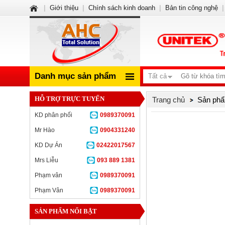
|
Giới thiệu
|
Chính sách kinh doanh
|
Bản tin công nghệ
|
Danh mục sản phẩm
Tất cả
HỖ TRỢ TRỰC TUYẾN
Trang chủ
Sản phẩ
KD phân phối
0989370091
Mr Hào
0904331240
KD Dự Án
02422017567
Mrs Liễu
093 889 1381
Phạm vân
0989370091
Phạm Vân
0989370091
SẢN PHẨM NỔI BẬT