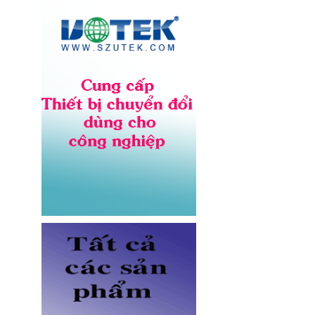
NV-56302A lõi đồng 12AWG,
chịu tải 20A cho server và UPS
Giá: Liên hệ
Dây nhảy quang Multimode
OM5 LC-LC dài 3M Novalink NV-
61704A chính hãng
Giá: Liên hệ