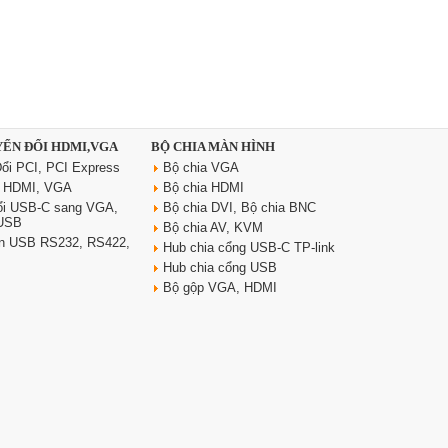
YỂN ĐỔI HDMI,VGA
BỘ CHIA MÀN HÌNH
ổi PCI, PCI Express
Bộ chia VGA
i HDMI, VGA
Bộ chia HDMI
ổi USB-C sang VGA,
Bộ chia DVI, Bộ chia BNC
 USB
Bộ chia AV, KVM
yển USB RS232, RS422,
Hub chia cổng USB-C TP-link
Hub chia cổng USB
Bộ gộp VGA, HDMI