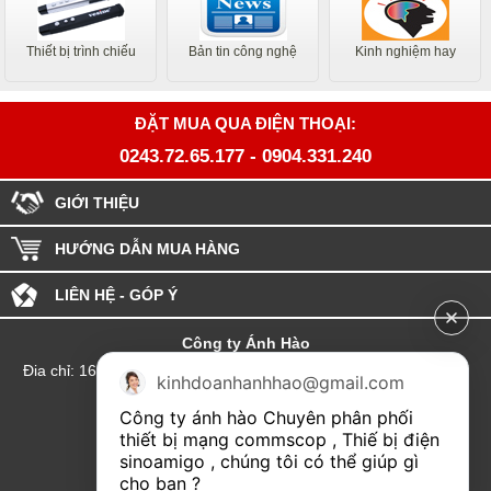
Thiết bị trình chiếu
Bản tin công nghệ
Kinh nghiệm hay
ĐẶT MUA QUA ĐIỆN THOẠI:
0243.72.65.177
-
0904.331.240
GIỚI THIỆU
HƯỚNG DẪN MUA HÀNG
LIÊN HỆ - GÓP Ý
Công ty Ánh Hào
Đia chỉ: 164 Phố Chùa Láng - Phường Láng - Thành phố Hà Nội
kinhdoanhanhhao@gmail.com
hotline:0904.331.240
Công ty ánh hào Chuyên phân phối 
Email: Kinhdoanhanhhao@gmail.com
thiết bị mạng commscop , Thiế bị điện 
sinoamigo , chúng tôi có thể giúp gì 
Đại lý Hải Phòng
cho bạn ?