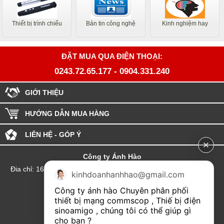
Thiết bị trình chiếu
Bản tin công nghệ
Kinh nghiệm hay
ĐẶT MUA QUA ĐIỆN THOẠI:
0243.72.65.177
-
0904.331.240
GIỚI THIỆU
HƯỚNG DẪN MUA HÀNG
LIÊN HỆ - GÓP Ý
Công ty Ánh Hào
Đia chỉ: 164 Phố Chùa Láng - Phường Láng - Thành phố Hà Nội
kinhdoanhanhhao@gmail.com
hotline:0904.331.240
Công ty ánh hào Chuyên phân phối 
Email: Kinhdoanhanhhao@gmail.com
thiết bị mạng commscop , Thiế bị điện 
sinoamigo , chúng tôi có thể giúp gì 
Đại lý Hải Phòng
cho bạn ?