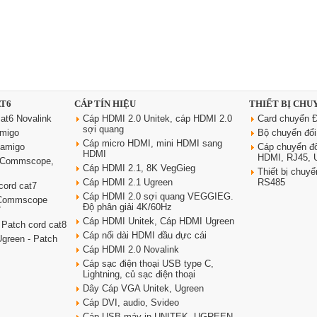
AT6
CÁP TÍN HIỆU
THIẾT BỊ CHU
at6 Novalink
Cáp HDMI 2.0 Unitek, cáp HDMI 2.0
Card chuyển Đ
sợi quang
amigo
Bộ chuyển đổ
Cáp micro HDMI, mini HDMI sang
oamigo
Cáp chuyển đ
HDMI
HDMI, RJ45,
6 Commscope,
Cáp HDMI 2.1, 8K VegGieg
Thiết bị chu
Cáp HDMI 2.1 Ugreen
RS485
cord cat7
Cáp HDMI 2.0 sợi quang VEGGIEG.
 Commscope
Độ phân giải 4K/60Hz
7
Cáp HDMI Unitek, Cáp HDMI Ugreen
 Patch cord cat8
Cáp nối dài HDMI đầu đực cái
green - Patch
Cáp HDMI 2.0 Novalink
Cáp sạc điện thoại USB type C,
Lightning, củ sạc điện thoại
Dây Cáp VGA Unitek, Ugreen
Cáp DVI, audio, Svideo
Cáp USB máy in UNITEK, UGREEN