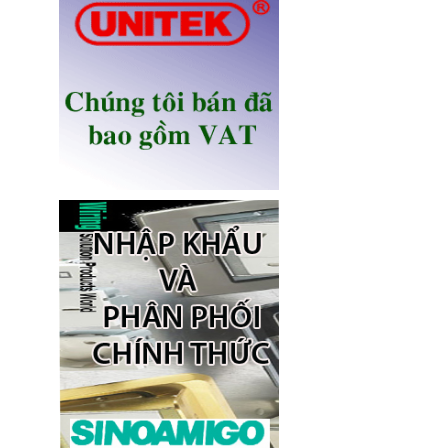
Ổ điện âm bàn Sinoamigo STS-
R90B-2 chính hãng
Giá: 1,100,000 VNĐ
Ổ điện âm bàn đảo bếp có sạc
không dây 15W, USB-C -
Novalink KA-01
Giá: 2,650,000 VNĐ