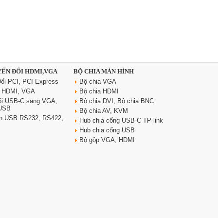
YỂN ĐỔI HDMI,VGA
BỘ CHIA MÀN HÌNH
ổi PCI, PCI Express
Bộ chia VGA
i HDMI, VGA
Bộ chia HDMI
ổi USB-C sang VGA,
Bộ chia DVI, Bộ chia BNC
 USB
Bộ chia AV, KVM
yển USB RS232, RS422,
Hub chia cổng USB-C TP-link
Hub chia cổng USB
Bộ gộp VGA, HDMI