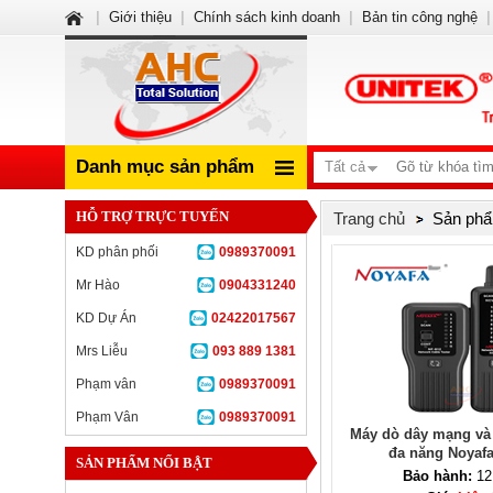
|
Giới thiệu
|
Chính sách kinh doanh
|
Bản tin công nghệ
|
Danh mục sản phẩm
Tất cả
HỖ TRỢ TRỰC TUYẾN
Trang chủ
Sản phẩ
KD phân phối
0989370091
Mr Hào
0904331240
KD Dự Án
02422017567
Mrs Liễu
093 889 1381
Phạm vân
0989370091
Phạm Vân
0989370091
Máy dò dây mạng và 
đa năng Noyafa
SẢN PHẨM NỔI BẬT
Bảo hành:
12