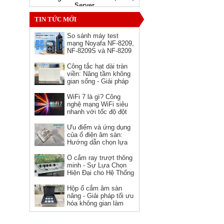
Server
Giá: Liên hệ
TIN TỨC MỚI
So sánh máy test
mạng Noyafa NF-8209,
NF-8209S và NF-8209
Pro - nên chọn phiên
bản nào?
Công tắc hạt dài tràn
viền: Nâng tầm không
gian sống - Giải pháp
hoàn hảo cho kiến trúc
hiện đại
WiFi 7 là gì? Công
nghệ mạng WiFi siêu
Ổ cắm HDMI âm tường hình
nhanh với tốc độ đột
vuông Novalink chính hãng
phá
Ưu điểm và ứng dụng
Giá: 150,000 VNĐ
của ổ điện âm sàn:
Hướng dẫn chọn lựa
và sử dụng
Ổ cắm ray trượt thông
minh - Sự Lựa Chọn
Hiện Đại cho Hệ Thống
Điện
Hộp ổ cắm âm sàn
nâng - Giải pháp tối ưu
hóa không gian làm
việc
Dây nguồn C19 C20 Novalink