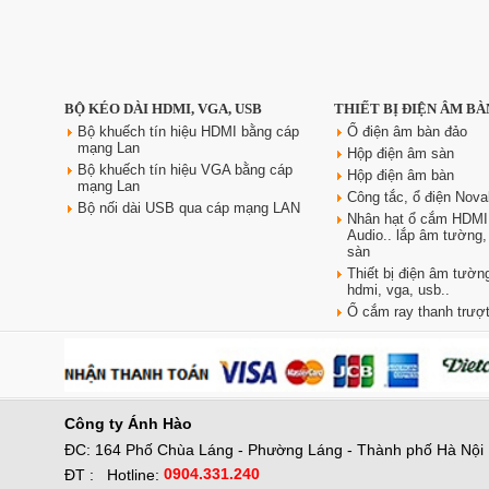
Ổ điện âm bàn đảo bếp
BỘ KÉO DÀI HDMI, VGA, USB
THIẾT BỊ ĐIỆN ÂM BÀ
Sinoamigo STP-1RB-3 | Trụ kéo
tiện dụng, có USB sạc nhanh
Bộ khuếch tín hiệu HDMI bằng cáp
Ổ điện âm bàn đảo
mạng Lan
Giá: 2,300,000 VNĐ
Hộp điện âm sàn
Bộ khuếch tín hiệu VGA bằng cáp
Hộp điện âm bàn
mạng Lan
Công tắc, ổ điện Nova
Bộ nối dài USB qua cáp mạng LAN
Nhân hạt ổ cắm HDMI
Audio.. lắp âm tường
sàn
Thiết bị điện âm tường
hdmi, vga, usb..
Ổ cắm ray thanh trượt
Công ty
Ánh Hào
ĐC: 164 Phố Chùa Láng - Phường Láng - Thành phố Hà Nội
0904.331.240
ĐT :
Hotline: