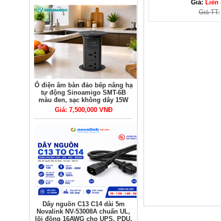
Giá:
Liên
Giá TT:
Ổ điện âm bàn đảo bếp nâng hạ
tự động Sinoamigo SMT-6B
màu đen, sạc không dây 15W
Giá: 7,500,000 VNĐ
Dây nguồn C13 C14 dài 5m
Novalink NV-53008A chuẩn UL,
lõi đồng 16AWG cho UPS, PDU,