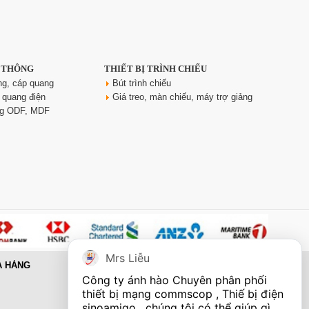
N THÔNG
THIẾT BỊ TRÌNH CHIẾU
ng, cáp quang
Bút trình chiếu
 quang điện
Giá treo, màn chiếu, máy trợ giảng
ng ODF, MDF
Mrs Liễu
A HÀNG
Công ty ánh hào Chuyên phân phối 
thiết bị mạng commscop , Thiế bị điện 
sinoamigo , chúng tôi có thể giúp gì 