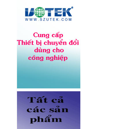
NV-56302A lõi đồng 12AWG,
chịu tải 20A cho server và UPS
Giá: Liên hệ
Dây nhảy quang Multimode
OM5 LC-LC dài 3M Novalink NV-
61704A chính hãng
Giá: Liên hệ