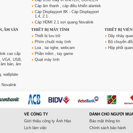
Cáp âm thanh , cáp điều khiển alantek
Cáp Displayport 8K - Cáp Displayport
1.4, 2.1
Cáp HDMI 2.1 sợi quang Novalink
N, ÂM SÀN
THIẾT BỊ MÁY TÍNH
THIẾT BỊ VIỄ
Thiết bị lưu trữ
Dây nhảy qua
Phím chuột máy tính
Bộ chuyển đổi
Loa , tai nghe, webcam
Hộp phối qua
link cao cấp
Phần mềm , tay game
, VGA, USB,
Quạt máy tính
, âm bàn, âm
, wallplate
 Novalink
VỀ CÔNG TY
DÀNH CHO NGƯỜI MU
Giới thiệu công ty Ánh Hào
Bảo mật thông tin
Lịch làm việc
Chính sách bảo hành