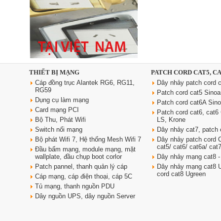
Ổ cắm âm bàn đảo bếp nâng
hạ, tích hợp sạc không dây, loa
bluetooth Sinoamigo STP-
2AB/Pub+Qi
Giá: 4,600,000 VNĐ
THIẾT BỊ MẠNG
PATCH CORD CAT5, C
Cáp đồng trục Alantek RG6, RG11,
Dây nhảy patch cord c
RG59
Patch cord cat5 Sino
Dụng cụ làm mạng
Patch cord cat6A Sin
Card mạng PCI
Patch cord cat6, cat
Bộ Thu, Phát Wifi
LS, Krone
Switch nối mạng
Dây nhảy cat7, patch 
Bộ phát Wifi 7, Hệ thống Mesh Wifi 7
Dây nhảy patch cord
cat5/ cat6/ cat6a/ cat
Đầu bấm mạng, module mạng, mặt
Dây nguồn C19 C20 dài 3m tiết
wallplate, đầu chụp boot corlor
Dây nhảy mạng cat8 -
diện 3x2.5 mm2 dùng cho PDU
Patch pannel, thanh quản lý cáp
Dây nhảy mạng cat8 U
Giá: 370,000 VNĐ
cord cat8 Ugreen
Cáp mạng, cáp điện thoại, cáp 5C
Tủ mạng, thanh nguồn PDU
Dây nguồn UPS, dây nguồn Server