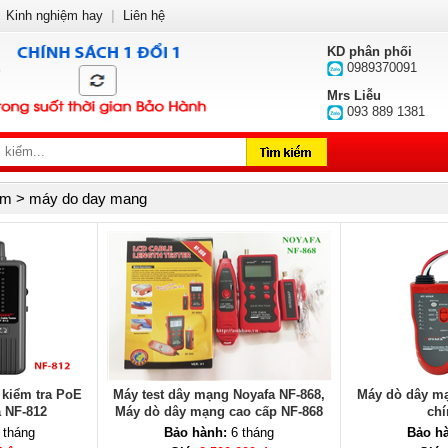
Kinh nghiệm hay
|
Liên hệ
KD phân phối
0989370091
Mrs Liễu
093 889 1381
m > máy do day mang
kiểm tra PoE
Máy test dây mạng Noyafa NF-868,
Máy dò dây mạ
 NF-812
Máy dò dây mạng cao cấp NF-868
chí
chính hãng Noyafa
 tháng
Bảo hành:
6 tháng
Bảo h