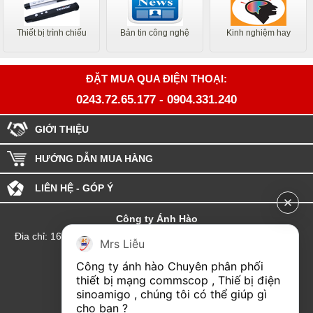
Thiết bị trình chiếu
Bản tin công nghệ
Kinh nghiệm hay
ĐẶT MUA QUA ĐIỆN THOẠI:
0243.72.65.177
-
0904.331.240
GIỚI THIỆU
HƯỚNG DẪN MUA HÀNG
LIÊN HỆ - GÓP Ý
Công ty Ánh Hào
Đia chỉ: 164 Phố Chùa Láng - Phường Láng - Thành phố Hà Nội
Mrs Liễu
hotline:0904.331.240
Công ty ánh hào Chuyên phân phối 
Email: Kinhdoanhanhhao@gmail.com
thiết bị mạng commscop , Thiế bị điện 
sinoamigo , chúng tôi có thể giúp gì 
Đại lý Hải Phòng
cho bạn ?