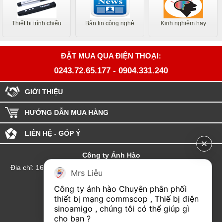
Thiết bị trình chiếu
Bản tin công nghệ
Kinh nghiệm hay
ĐẶT MUA QUA ĐIỆN THOẠI:
0243.72.65.177
-
0904.331.240
GIỚI THIỆU
HƯỚNG DẪN MUA HÀNG
LIÊN HỆ - GÓP Ý
Công ty Ánh Hào
Đia chỉ: 164 Phố Chùa Láng - Phường Láng - Thành phố Hà Nội
Mrs Liễu
hotline:0904.331.240
Công ty ánh hào Chuyên phân phối 
Email: Kinhdoanhanhhao@gmail.com
thiết bị mạng commscop , Thiế bị điện 
sinoamigo , chúng tôi có thể giúp gì 
Đại lý Hải Phòng
cho bạn ?