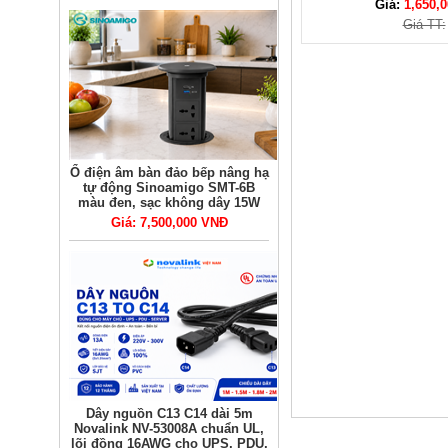
Giá:
1,650,0
Giá TT:
Ổ điện âm bàn đảo bếp nâng hạ
tự động Sinoamigo SMT-6B
màu đen, sạc không dây 15W
Giá: 7,500,000 VNĐ
Dây nguồn C13 C14 dài 5m
Novalink NV-53008A chuẩn UL,
lõi đồng 16AWG cho UPS, PDU,