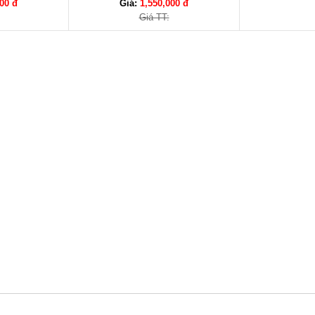
00 đ
Giá:
1,550,000 đ
Giá TT: