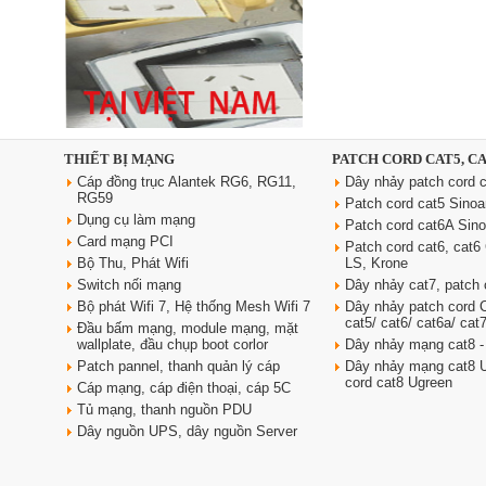
Ổ cắm âm bàn đảo bếp nâng
hạ, tích hợp sạc không dây, loa
bluetooth Sinoamigo STP-
2AB/Pub+Qi
Giá: 4,600,000 VNĐ
THIẾT BỊ MẠNG
PATCH CORD CAT5, C
Cáp đồng trục Alantek RG6, RG11,
Dây nhảy patch cord c
RG59
Patch cord cat5 Sino
Dụng cụ làm mạng
Patch cord cat6A Sin
Card mạng PCI
Patch cord cat6, cat
Bộ Thu, Phát Wifi
LS, Krone
Switch nối mạng
Dây nhảy cat7, patch 
Bộ phát Wifi 7, Hệ thống Mesh Wifi 7
Dây nhảy patch cord
cat5/ cat6/ cat6a/ cat
Đầu bấm mạng, module mạng, mặt
Dây nguồn C19 C20 dài 3m tiết
wallplate, đầu chụp boot corlor
Dây nhảy mạng cat8 -
diện 3x2.5 mm2 dùng cho PDU
Patch pannel, thanh quản lý cáp
Dây nhảy mạng cat8 U
Giá: 370,000 VNĐ
cord cat8 Ugreen
Cáp mạng, cáp điện thoại, cáp 5C
Tủ mạng, thanh nguồn PDU
Dây nguồn UPS, dây nguồn Server