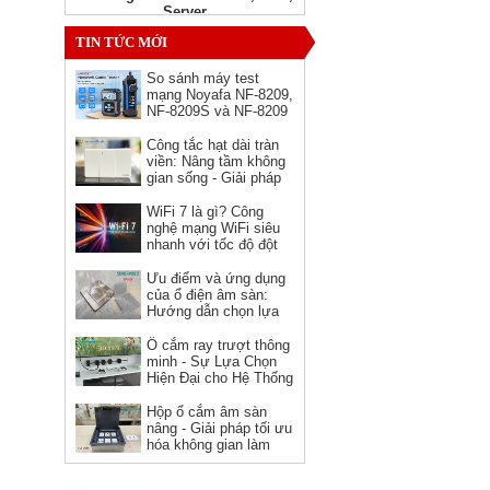
Server
Giá: Liên hệ
TIN TỨC MỚI
So sánh máy test
mạng Noyafa NF-8209,
NF-8209S và NF-8209
Pro - nên chọn phiên
bản nào?
Công tắc hạt dài tràn
viền: Nâng tầm không
gian sống - Giải pháp
hoàn hảo cho kiến trúc
hiện đại
WiFi 7 là gì? Công
nghệ mạng WiFi siêu
Ổ cắm HDMI âm tường hình
nhanh với tốc độ đột
vuông Novalink chính hãng
phá
Ưu điểm và ứng dụng
Giá: 150,000 VNĐ
của ổ điện âm sàn:
Hướng dẫn chọn lựa
và sử dụng
Ổ cắm ray trượt thông
minh - Sự Lựa Chọn
Hiện Đại cho Hệ Thống
Điện
Hộp ổ cắm âm sàn
nâng - Giải pháp tối ưu
hóa không gian làm
việc
Dây nguồn C19 C20 Novalink