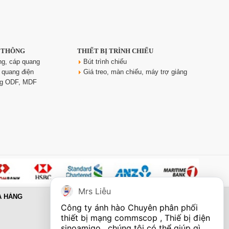
N THÔNG
THIẾT BỊ TRÌNH CHIẾU
ng, cáp quang
Bút trình chiếu
 quang điện
Giá treo, màn chiếu, máy trợ giảng
ng ODF, MDF
Mrs Liễu
A HÀNG
Công ty ánh hào Chuyên phân phối 
thiết bị mạng commscop , Thiế bị điện 
sinoamigo , chúng tôi có thể giúp gì 