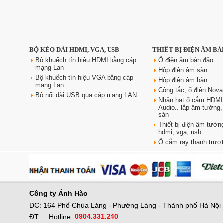
Ổ điện âm bàn đảo bếp
BỘ KÉO DÀI HDMI, VGA, USB
THIẾT BỊ ĐIỆN ÂM BÀ
Sinoamigo STP-1RB-3 | Trụ kéo
tiện dụng, có USB sạc nhanh
Bộ khuếch tín hiệu HDMI bằng cáp
Ổ điện âm bàn đảo
mạng Lan
Giá: 2,300,000 VNĐ
Hộp điện âm sàn
Bộ khuếch tín hiệu VGA bằng cáp
Hộp điện âm bàn
mạng Lan
Công tắc, ổ điện Nova
Bộ nối dài USB qua cáp mạng LAN
Nhân hạt ổ cắm HDMI
Audio.. lắp âm tường
sàn
Thiết bị điện âm tường
hdmi, vga, usb..
Ổ cắm ray thanh trượt
Công ty
Ánh Hào
ĐC: 164 Phố Chùa Láng - Phường Láng - Thành phố Hà Nội
0904.331.240
ĐT :
Hotline: