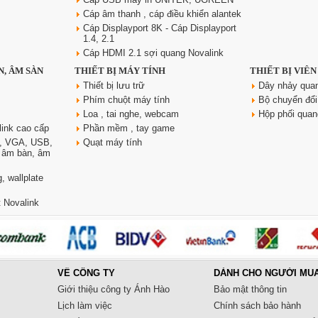
Cáp âm thanh , cáp điều khiển alantek
Cáp Displayport 8K - Cáp Displayport
1.4, 2.1
Cáp HDMI 2.1 sợi quang Novalink
N, ÂM SÀN
THIẾT BỊ MÁY TÍNH
THIẾT BỊ VIỄ
Thiết bị lưu trữ
Dây nhảy qua
Phím chuột máy tính
Bộ chuyển đổi
Loa , tai nghe, webcam
Hộp phối qua
link cao cấp
Phần mềm , tay game
, VGA, USB,
Quạt máy tính
, âm bàn, âm
, wallplate
 Novalink
VỀ CÔNG TY
DÀNH CHO NGƯỜI MU
Giới thiệu công ty Ánh Hào
Bảo mật thông tin
Lịch làm việc
Chính sách bảo hành