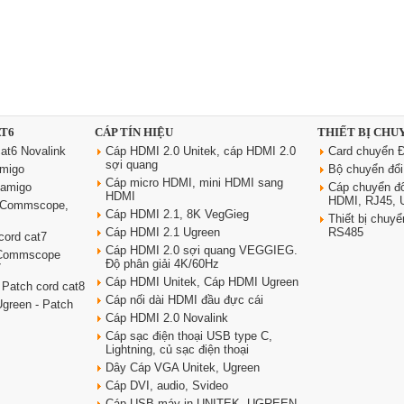
AT6
CÁP TÍN HIỆU
THIẾT BỊ CHU
at6 Novalink
Cáp HDMI 2.0 Unitek, cáp HDMI 2.0
Card chuyển Đ
sợi quang
amigo
Bộ chuyển đổ
Cáp micro HDMI, mini HDMI sang
oamigo
Cáp chuyển đ
HDMI
HDMI, RJ45,
6 Commscope,
Cáp HDMI 2.1, 8K VegGieg
Thiết bị chu
Cáp HDMI 2.1 Ugreen
RS485
cord cat7
Cáp HDMI 2.0 sợi quang VEGGIEG.
 Commscope
Độ phân giải 4K/60Hz
7
Cáp HDMI Unitek, Cáp HDMI Ugreen
 Patch cord cat8
Cáp nối dài HDMI đầu đực cái
green - Patch
Cáp HDMI 2.0 Novalink
Cáp sạc điện thoại USB type C,
Lightning, củ sạc điện thoại
Dây Cáp VGA Unitek, Ugreen
Cáp DVI, audio, Svideo
Cáp USB máy in UNITEK, UGREEN