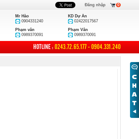
Đăng nhập
0
Mr Hào
KD Dự Án
0904331240
02422017567
Phạm vân
Phạm Vân
0989370091
0989370091
HOTLINE :
0243.72.65.177 - 0904.331.240