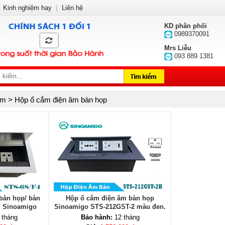
Kinh nghiệm hay
|
Liên hệ
KD phân phối
0989370091
Mrs Liễu
093 889 1381
m > Hộp ổ cắm điện âm bàn họp
bàn họp/ bàn
Hộp ổ cắm điện âm bàn họp
g Sinoamigo
Sinoamigo STS-212GST-2 màu đen.
F4
Tích hợp 3 ổ điện, 1 HDMI
 tháng
Bảo hành:
12 tháng