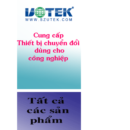
NV-56302A lõi đồng 12AWG,
chịu tải 20A cho server và UPS
Giá: Liên hệ
Dây nhảy quang Multimode
OM5 LC-LC dài 3M Novalink NV-
61704A chính hãng
Giá: Liên hệ