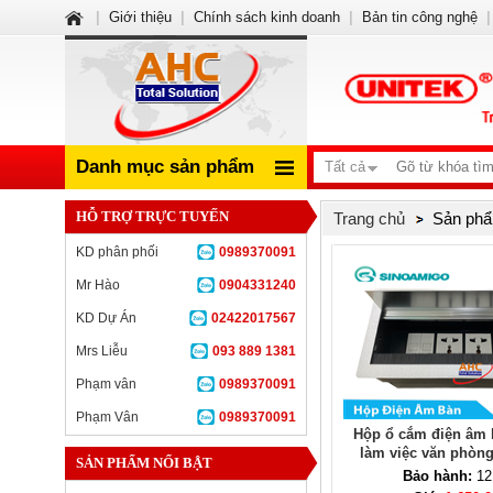
|
Giới thiệu
|
Chính sách kinh doanh
|
Bản tin công nghệ
|
Danh mục sản phẩm
Tất cả
HỖ TRỢ TRỰC TUYẾN
Trang chủ
Sản phẩ
KD phân phối
0989370091
Mr Hào
0904331240
KD Dự Án
02422017567
Mrs Liễu
093 889 1381
Phạm vân
0989370091
Phạm Vân
0989370091
Hộp ổ cắm điện âm 
làm việc văn phòn
SẢN PHẨM NỔI BẬT
STS-6S/
Bảo hành:
12