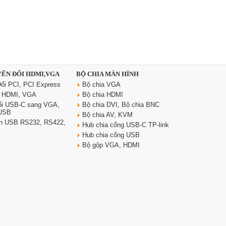
YỂN ĐỔI HDMI,VGA
BỘ CHIA MÀN HÌNH
ổi PCI, PCI Express
Bộ chia VGA
i HDMI, VGA
Bộ chia HDMI
ổi USB-C sang VGA,
Bộ chia DVI, Bộ chia BNC
 USB
Bộ chia AV, KVM
yển USB RS232, RS422,
Hub chia cổng USB-C TP-link
Hub chia cổng USB
Bộ gộp VGA, HDMI