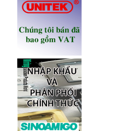
Ổ điện âm bàn Sinoamigo STS-
R90B-2 chính hãng
Giá: 1,100,000 VNĐ
Ổ điện âm bàn đảo bếp có sạc
không dây 15W, USB-C -
Novalink KA-01
Giá: 2,650,000 VNĐ