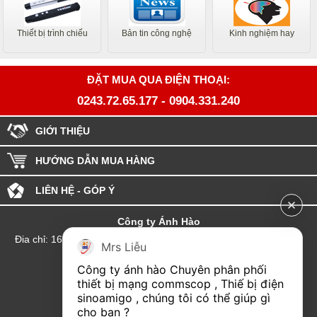
Thiết bị trình chiếu
Bản tin công nghệ
Kinh nghiệm hay
ĐẶT MUA QUA ĐIỆN THOẠI:
0243.72.65.177
-
0904.331.240
GIỚI THIỆU
HƯỚNG DẪN MUA HÀNG
LIÊN HỆ - GÓP Ý
Công ty Ánh Hào
Đia chỉ: 164 Phố Chùa Láng - Phường Láng - Thành phố Hà Nội
Mrs Liễu
hotline:0904.331.240
Công ty ánh hào Chuyên phân phối 
Email: Kinhdoanhanhhao@gmail.com
thiết bị mạng commscop , Thiế bị điện 
sinoamigo , chúng tôi có thể giúp gì 
Đại lý Hải Phòng
cho bạn ?