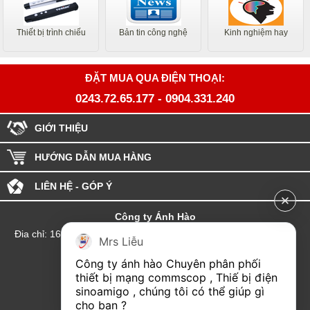
Thiết bị trình chiếu
Bản tin công nghệ
Kinh nghiệm hay
ĐẶT MUA QUA ĐIỆN THOẠI:
0243.72.65.177
-
0904.331.240
GIỚI THIỆU
HƯỚNG DẪN MUA HÀNG
LIÊN HỆ - GÓP Ý
Công ty Ánh Hào
Đia chỉ: 164 Phố Chùa Láng - Phường Láng - Thành phố Hà Nội
Mrs Liễu
hotline:0904.331.240
Công ty ánh hào Chuyên phân phối 
Email: Kinhdoanhanhhao@gmail.com
thiết bị mạng commscop , Thiế bị điện 
sinoamigo , chúng tôi có thể giúp gì 
Đại lý Hải Phòng
cho bạn ?