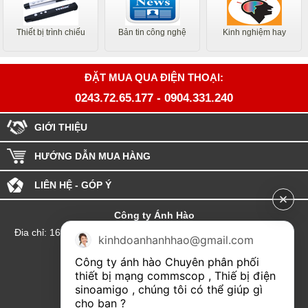
Thiết bị trình chiếu
Bản tin công nghệ
Kinh nghiệm hay
ĐẶT MUA QUA ĐIỆN THOẠI:
0243.72.65.177
-
0904.331.240
GIỚI THIỆU
HƯỚNG DẪN MUA HÀNG
LIÊN HỆ - GÓP Ý
Công ty Ánh Hào
Đia chỉ: 164 Phố Chùa Láng - Phường Láng - Thành phố Hà Nội
kinhdoanhanhhao@gmail.com
hotline:0904.331.240
Công ty ánh hào Chuyên phân phối 
Email: Kinhdoanhanhhao@gmail.com
thiết bị mạng commscop , Thiế bị điện 
sinoamigo , chúng tôi có thể giúp gì 
Đại lý Hải Phòng
cho bạn ?