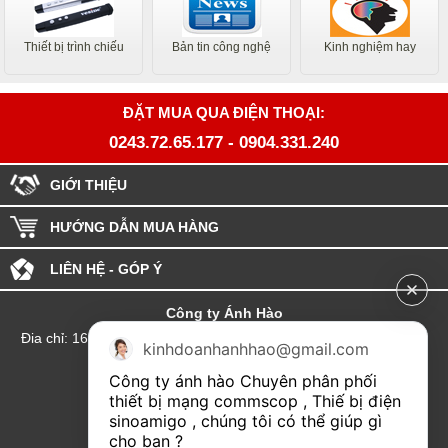
Thiết bị trình chiếu
Bản tin công nghệ
Kinh nghiệm hay
ĐẶT MUA QUA ĐIỆN THOẠI:
0243.72.65.177
-
0904.331.240
GIỚI THIỆU
HƯỚNG DẪN MUA HÀNG
LIÊN HỆ - GÓP Ý
Công ty Ánh Hào
Đia chỉ: 164 Phố Chùa Láng - Phường Láng - Thành phố Hà Nội
kinhdoanhanhhao@gmail.com
hotline:0904.331.240
Công ty ánh hào Chuyên phân phối 
Email: Kinhdoanhanhhao@gmail.com
thiết bị mạng commscop , Thiế bị điện 
sinoamigo , chúng tôi có thể giúp gì 
Đại lý Hải Phòng
cho bạn ?