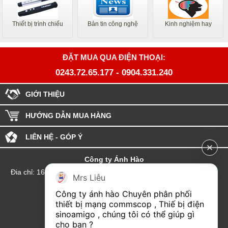
Thiết bị trình chiếu
Bản tin công nghệ
Kinh nghiệm hay
ĐẶT MUA QUA ĐIỆN THOẠI:
0243.72.65.177
-
0904.331.240
GIỚI THIỆU
HƯỚNG DẪN MUA HÀNG
LIÊN HỆ - GÓP Ý
Công ty Ánh Hào
Đia chỉ: 164 Phố Chùa Láng - Phường Láng - Thành phố Hà Nội
Mrs Liễu
hotline:0904.331.240
Công ty ánh hào Chuyên phân phối 
Email: Kinhdoanhanhhao@gmail.com
thiết bị mạng commscop , Thiế bị điện 
sinoamigo , chúng tôi có thể giúp gì 
Đại lý Hải Phòng
cho bạn ?