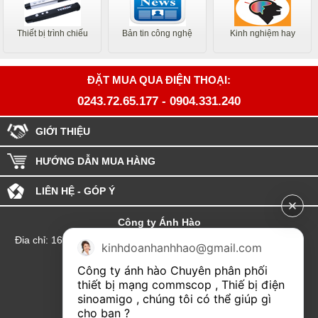
Thiết bị trình chiếu
Bản tin công nghệ
Kinh nghiệm hay
ĐẶT MUA QUA ĐIỆN THOẠI:
0243.72.65.177
-
0904.331.240
GIỚI THIỆU
HƯỚNG DẪN MUA HÀNG
LIÊN HỆ - GÓP Ý
Công ty Ánh Hào
Đia chỉ: 164 Phố Chùa Láng - Phường Láng - Thành phố Hà Nội
kinhdoanhanhhao@gmail.com
hotline:0904.331.240
Công ty ánh hào Chuyên phân phối 
Email: Kinhdoanhanhhao@gmail.com
thiết bị mạng commscop , Thiế bị điện 
sinoamigo , chúng tôi có thể giúp gì 
Đại lý Hải Phòng
cho bạn ?