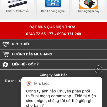
Thiết bị trình chiếu
Bản tin công nghệ
Kinh nghiệm hay
ĐẶT MUA QUA ĐIỆN THOẠI:
0243.72.65.177
-
0904.331.240
GIỚI THIỆU
HƯỚNG DẪN MUA HÀNG
LIÊN HỆ - GÓP Ý
Công ty Ánh Hào
Đia chỉ: 164 Phố Chùa Láng - Phường Láng - Thành phố Hà Nội
Mrs Liễu
hotline:0904.331.240
Công ty ánh hào Chuyên phân phối 
Email: Kinhdoanhanhhao@gmail.com
thiết bị mạng commscop , Thiế bị điện 
sinoamigo , chúng tôi có thể giúp gì 
Đại lý Hải Phòng
cho bạn ?